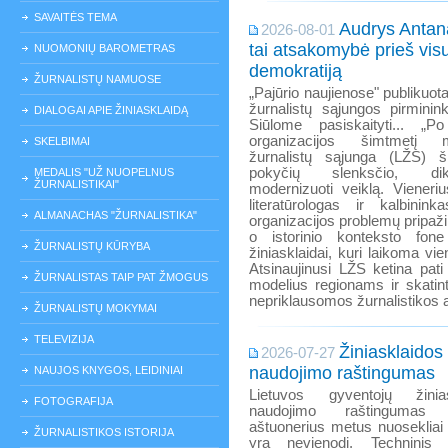
SAVAITĖS TEMA
Audrys Antanai
2026-08-01
tai atsakomybė prieš vis
NUOMONIŲ BAROMETRAS
demokratiją
ŽURNALISTŲ NAMUOSE
„Pajūrio naujienose" publikuota
žurnalistų sąjungos pirminin
DIALOGAI APIE ŽINIASKLAIDĄ
Siūlome pasiskaityti... „
organizacijos šimtmetį m
SKELBIMAI
žurnalistų sąjunga (LŽS) 
pokyčių slenksčio, dik
MEDALIS "UŽ NUOPELNUS
ŽURNALISTIKAI"
modernizuoti veiklą. Vieneri
literatūrologas ir kalbini
ALMANACHAS "ŽURNALISTIKA"
organizacijos problemų pripaži
o istorinio konteksto fone
ŽURNALISTŲ KŪRYBA
žiniasklaidai, kuri laikoma v
Atsinaujinusi LŽS ketina pati
ŽURNALISTAS TAIP PAT ŽMOGUS
modelius regionams ir skatinti
nepriklausomos žurnalistikos at
ŽURNALISTŲ MOKYMAI
TELEVIZIJA
Žiniasklaidos
2026-07-27
naudojimo raštingumas
NAUJOS KNYGOS, LEIDINIAI
Lietuvos gyventojų žinia
FOTOGRAFIJA
naudojimo raštingumas 
aštuonerius metus nuosekliai 
ŽURNALISTIKOS ISTORIJA
yra nevienodi. Techninis 