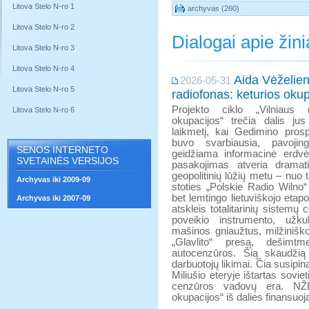
Litova Stelo N-ro 1
archyvas (260)
Litova Stelo N-ro 2
Dialogai apie žin
Litova Stelo N-ro 3
Litova Stelo N-ro 4
Aida Vėželien
2026-05-31
Litova Stelo N-ro 5
radiofonas: keturios okupa
Projekto ciklo „Vilniaus r
Litova Stelo N-ro 6
okupacijos“ trečia dalis ju
laikmetį, kai Gedimino pro
buvo svarbiausia, pavojing
SENOS INTERNETO
geidžiama informacinė erdvė 
SVETAINĖS VERSIJOS
pasakojimas atveria dramat
geopolitinių lūžių metu – nuo t
Archyvas iki 2009-09
stoties „Polskie Radio Wilno“
bet lemtingo lietuviškojo etapo
Archyvas iki 2007-09
atskleis totalitarinių sistem
poveikio instrumento, užkul
mašinos gniaužtus, milžiniško
„Glavlito“ presą, dešimtme
autocenzūros. Šią skaudžią
darbuotojų likimai. Čia susipin
Miliušio eteryje ištartas sovie
cenzūros vadovų era. NŽKA
okupacijos“ iš dalies finansuoj