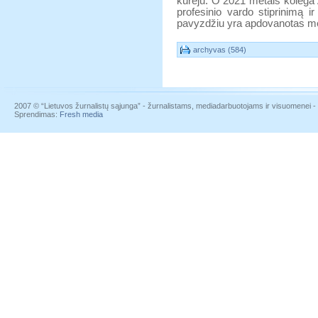
kūrėju. O 2021 metais kolega 
profesinio vardo stiprinimą i
pavyzdžiu yra apdovanotas med
archyvas (584)
2007 © “Lietuvos žurnalistų sąjunga” - žurnalistams, mediadarbuotojams ir visuomenei - į
Sprendimas:
Fresh media