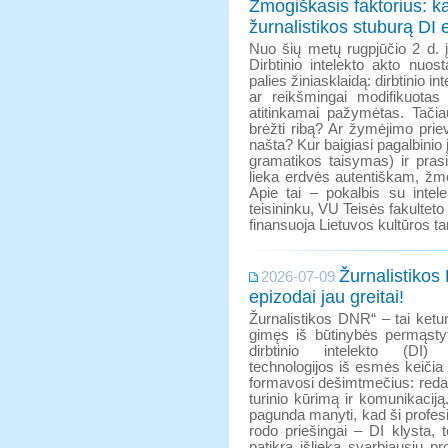
Žmogiškasis faktorius: ka
žurnalistikos stuburą DI 
Nuo šių metų rugpjūčio 2 d. 
Dirbtinio intelekto akto nuosta
palies žiniasklaidą: dirbtinio i
ar reikšmingai modifikuotas 
atitinkamai pažymėtas. Tačia
brėžti ribą? Ar žymėjimo prie
našta? Kur baigiasi pagalbinio
gramatikos taisymas) ir pras
lieka erdvės autentiškam, žmo
Apie tai – pokalbis su intel
teisininku, VU Teisės fakulteto
finansuoja Lietuvos kultūros ta
Žurnalistikos
2026-07-09
epizodai jau greitai!
Žurnalistikos DNR“ – tai keturi
gimęs iš būtinybės permąstyt
dirbtinio intelekto (DI)
technologijos iš esmės keičia t
formavosi dešimtmečius: reda
turinio kūrimą ir komunikacij
pagunda manyti, kad ši profesij
rodo priešingai – DI klysta, 
patikra išlieka svarbiausiu p