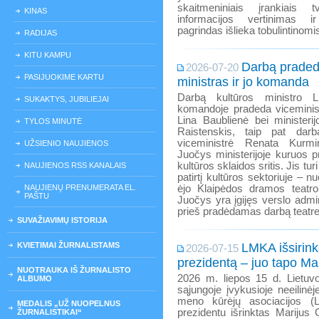
skaitmeniniais įrankiais tv
KINAS
informacijos vertinimas ir
pagrindas išlieka tobulintinomis
RADIJAS
KITU KAMPU
Darbą praded
2026-07-20
PASIJUOKIME KARTU
ministras ir jo komanda
Darbą kultūros ministro Lu
SUKAKTYS, JUBILIEJAI
komandoje pradeda viceminis
Lina Baublienė bei ministeri
TYLOS MINUTĖ
Raistenskis, taip pat darbą
viceministrė Renata Kurmi
UŽSIENIO NAUJIENOS
Juočys ministerijoje kuruos p
kultūros sklaidos sritis. Jis t
NAUJIENOS RSS KANALAIS
patirtį kultūros sektoriuje – 
NAUJIENŲ PRENUMERATA EL.
ėjo Klaipėdos dramos teatro
PAŠTU
Juočys yra įgijęs verslo admi
prieš pradėdamas darbą teatr
SUVAŽIAVIMŲ ISTORIJA
KVIETIMAI ŽURNALISTAMS
LMKA išsirink
2026-07-15
prezidentą – juo tapo Mar
NUOTRAUKA IŠ ŽURNALISTO
2026 m. liepos 15 d. Lietuvo
ALBUMO
sąjungoje įvykusioje neeilinėj
meno kūrėjų asociacijos (L
MEDALIS „UŽ NUOPELNUS
prezidentu išrinktas Marijus 
ŽURNALISTIKAI“