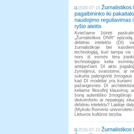
Žurnalistikos
2026-07-16
pagalbininko iki pakaital
naudojimo reguliavimas 
ryšio ateitis
Kviečiame žiūrėti paskutinį
„Žurnalistikos DNR“ epizodą.
dirbtinio intelekto (DI) va
žurnalistikoje bei kasd
technologiją, kuri tampa vis
nors iš esmės tėra įranki
technologijos kelia esmin
artėjančiam DI akto įsigali
žymėjimui, svarstome, ar nė
sukurta palengvinti žmogaus 
kad DI modeliai yra kuriami 
pažangesnes DI architektūras
keliame filosofinį klausimą:
šoną autentiško žmogiškojo 
diskomforto ar nepatogių sit
dirbtiniu intelektu? Laidoje da
(Mykolo Romerio universiteto t
Lietuvos kultūros taryba.
Žurnalistikos
2026-07-10