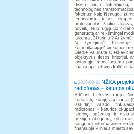
dviejų naujų tinklalaidži
technologinės transformacijo
faktorius: kaip išsaugoti žurn
technologijų teisės eksper
profesionalas Paulius Jurčys, 
poveikį. Nuo rugpjūčio 2 dieno
generuotą ar reikšmingai modifi
laikoma „DI turiniu“? Ar žymė
šį žymėjimą? Ketvirtoje ti
komunikacijoje“ diskutuosime
Giedre Valūnaite Oleškevičiene
objektyvūs tiesos kriterijai, 
kintamąja, modeliuojama paga
finansuoja Lietuvos kultūros ta
NŽKA projekta
2026-02-26
radiofonas – keturios ok
Artėjant Lietuvos radijo šim
žurnalistų kūrėjų asociacija 
išskirtinį vaizdo tinklalai
radiofonas – keturios okupaci
istorinę apžvalgą ir diskus
medijų raštingumą, kritinį m
saugumą informacinėje erdvėj
finansuoja Vilniaus miesto sav