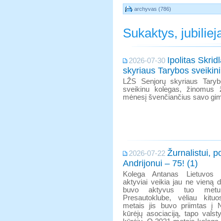
archyvas (786)
Sukaktys, jubiliej
Ipolitas Skri
2026-07-30
skyriaus Tarybos sveiki
LŽS Senjorų skyriaus Taryb
sveikinu kolegas, žinomus žu
mėnesį švenčiančius savo gim
Žurnalistui, p
2026-07-22
Andrijonui – 75! (1)
Kolega Antanas Lietuvos ž
aktyviai veikia jau ne vieną 
buvo aktyvus tuo metu
Presautoklube, vėliau kitu
metais jis buvo priimtas į N
kūrėjų asociaciją, tapo vals