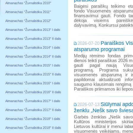
Almanachas "Žurnalistika 2010"
Baigėsi paraiškų teikimo e
fondo Visuomenės atsparum
Almanachas "Žurnalistika 2011"
finansavimui gauti. Fondo tar
dėkoja visiems pareiš
Almanachas "Žurnalistika 2012"
dalyvavimą. Konkursui pateikt
Almanachas "Žurnalistika 2013" I dalis
Almanachas "Žurnalistika 2013" II dalis
Paraiškos V
2026-07-20
Almanachas "Žurnalistika 2014" I dalis
atsparumo programai
Medijų rėmimo fondas prime
Almanachas "Žurnalistika 2014" II dalis
dienos teikti paraiškas 2026 m
gauti pagal naują Visu
Almanachas "Žurnalistika 2015" I dalis
programą. Programa sukurta
Almanachas "Žurnalistika 2015" II dalis
visuomenės atsparumą ir i
papildomai aktualizuoti info
Almanachas "Žurnalistika 2016" I dalis
saugumo klausimais rengimą i
Paraiškos priimamos iki liepos 2
Almanachas "Žurnalistika 2016" II dalis
Almanachas "Žurnalistika 2017" I dalis
Siūlymai apd
2026-07-13
ženklu „Nešk savo šviesą 
Almanachas "Žurnalistika 2017" II dalis
Garbės ženklas „Nešk savo 
Almanachas "Žurnalistika 2018" I dalis
Kultūros ministerijos skir
Lietuvos kultūrai ir menui labi
Almanachas "Žurnalistika 2018" II dalis
visuomenės veikėjams, meno 