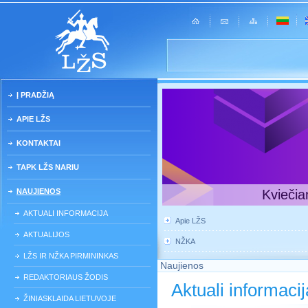
Į PRADŽIĄ
APIE LŽS
KONTAKTAI
TAPK LŽS NARIU
NAUJIENOS
Kviečia
AKTUALI INFORMACIJA
Apie LŽS
AKTUALIJOS
NŽKA
LŽS IR NŽKA PIRMININKAS
Naujienos
REDAKTORIAUS ŽODIS
Aktuali informacij
ŽINIASKLAIDA LIETUVOJE