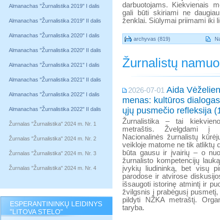
darbuotojams. Kiekvienais m
Almanachas "Žurnalistika 2019" I dalis
gali būti skiriami ne daugia
ženklai. Siūlymai priimami iki l
Almanachas "Žurnalistika 2019" II dalis
Almanachas "Žurnalistika 2020" I dalis
archyvas (819)
Na
Almanachas "Žurnalistika 2020" II dalis
Žurnalistų namu
Almanachas "Žurnalistika 2021" I dalis
Almanachas "Žurnalistika 2021" II dalis
Aida Vėželien
2026-07-01
Almanachas "Žurnalistika 2022" I dalis
menas: kultūros dialogas 
ųjų pusmečio refleksija (
Almanachas "Žurnalistika 2022" II dalis
Žurnalistika – tai kiekvien
Žurnalas "Žurnalistika" 2024 m. Nr. 1
metraštis. Žvelgdami į 
Nacionalinės žurnalistų kūrė
Žurnalas "Žurnalistika" 2024 m. Nr. 2
veikloje matome ne tik atliktų 
būta gausu ir įvairių – o nuo
Žurnalas "Žurnalistika" 2024 m. Nr. 3
žurnalisto kompetencijų lauką,
įvykių liudininką, bet visų 
Žurnalas "Žurnalistika" 2024 m. Nr. 4
parodose ir atvirose diskusi
išsaugoti istorinę atmintį ir 
žvilgsnis į prabėgusį pusmetį
pildyti NŽKA metraštį. Organ
ESPERANTININKŲ LEIDINYS
taryba.
"LITOVA STELO"