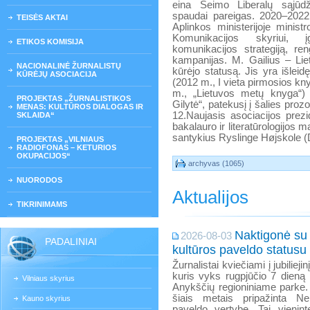
eina Seimo Liberalų sąjūdž
spaudai pareigas. 2020–2022
TEISĖS AKTAI
Aplinkos ministerijoje minist
Komunikacijos skyriui, įg
ETIKOS KOMISIJA
komunikacijos strategiją, re
kampanijas. M. Gailius – Lie
NACIONALINĖ ŽURNALISTŲ
kūrėjo statusą. Jis yra išleidę
KŪRĖJŲ ASOCIACIJA
(2012 m., I vieta pirmosios kn
m., „Lietuvos metų knyga“)
PROJEKTAS „ŽURNALISTIKOS
Gilytė“, patekusį į šalies pr
MENAS: KULTŪROS DIALOGAS IR
12.Naujasis asociacijos prezid
SKLAIDA“
bakalauro ir literatūrologijos m
santykius Ryslinge Højskole (D
PROJEKTAS „VILNIAUS
RADIOFONAS – KETURIOS
OKUPACIJOS“
archyvas (1065)
NUORODOS
Aktualijos
TIKRINIMAMS
Naktigonė su
2026-08-03
PADALINIAI
kultūros paveldo statusu
Žurnalistai kviečiami į jubilieji
kuris vyks rugpjūčio 7 dieną
Vilniaus skyrius
Anykščių regioniniame parke.
šiais metais pripažinta Ne
Kauno skyrius
paveldo vertybe. Tai vienint