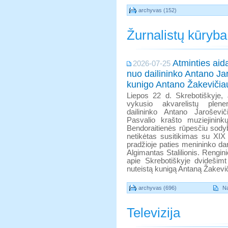
archyvas (152)
Žurnalistų kūryba
Atminties aid
2026-07-25
nuo dailininko Antano Jar
kunigo Antano Žakevičia
Liepos 22 d. Skrebotiškyje, 
vykusio akvarelistų ple
dailininko Antano Jaroševi
Pasvalio krašto muziejinink
Bendoraitienės rūpesčiu sody
netikėtas susitikimas su XIX
pradžioje paties menininko dar
Algimantas Stalilionis. Rengin
apie Skrebotiškyje dvidešim
nuteistą kunigą Antaną Žakevi
archyvas (696)
Na
Televizija