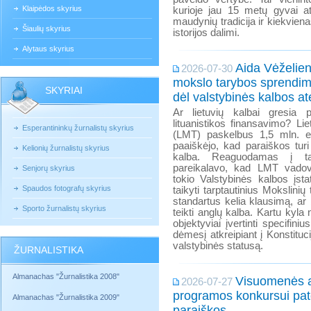
Klaipėdos skyrius
kurioje jau 15 metų gyvai at
maudynių tradicija ir kiekviena
Šiaulių skyrius
istorijos dalimi.
Alytaus skyrius
Aida Vėželien
2026-07-30
mokslo tarybos sprendim
SKYRIAI
dėl valstybinės kalbos ate
Ar lietuvių kalbai gresia p
lituanistikos finansavimo? Li
Esperantininkų žurnalistų skyrius
(LMT) paskelbus 1,5 mln. e
paaiškėjo, kad paraiškos turi
Kelionių žurnalistų skyrius
kalba. Reaguodamas į ta
pareikalavo, kad LMT vadov
Senjorų skyrius
tokio Valstybinės kalbos įst
Spaudos fotografų skyrius
taikyti tarptautinius Mokslini
standartus kelia klausimą, ar
Sporto žurnalistų skyrius
teikti anglų kalba. Kartu kyla
objektyviai įvertinti specifin
dėmesį atkreipiant į Konstitucij
valstybinės statusą.
ŽURNALISTIKA
Almanachas "Žurnalistika 2008"
Visuomenės 
2026-07-27
programos konkursui pat
Almanachas "Žurnalistika 2009"
paraiškos