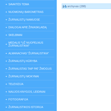
SAVAITĖS TEMA
archyvas (288)
NUOMONIŲ BAROMETRAS
ŽURNALISTŲ NAMUOSE
DIALOGAI APIE ŽINIASKLAIDĄ
SKELBIMAI
MEDALIS "UŽ NUOPELNUS
ŽURNALISTIKAI"
ALMANACHAS "ŽURNALISTIKA"
ŽURNALISTŲ KŪRYBA
ŽURNALISTAS TAIP PAT ŽMOGUS
ŽURNALISTŲ MOKYMAI
TELEVIZIJA
NAUJOS KNYGOS, LEIDINIAI
FOTOGRAFIJA
ŽURNALISTIKOS ISTORIJA