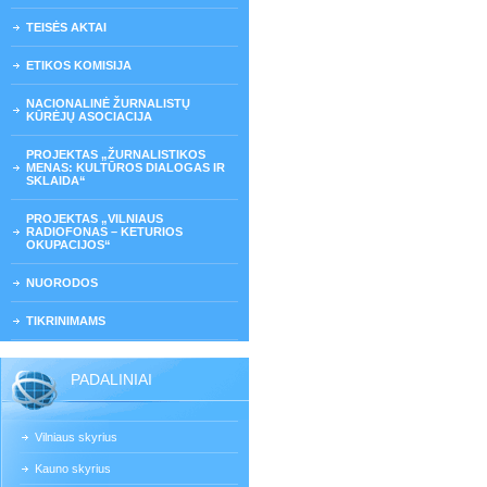
TEISĖS AKTAI
ETIKOS KOMISIJA
NACIONALINĖ ŽURNALISTŲ
KŪRĖJŲ ASOCIACIJA
PROJEKTAS „ŽURNALISTIKOS
MENAS: KULTŪROS DIALOGAS IR
SKLAIDA“
PROJEKTAS „VILNIAUS
RADIOFONAS – KETURIOS
OKUPACIJOS“
NUORODOS
TIKRINIMAMS
PADALINIAI
Vilniaus skyrius
Kauno skyrius