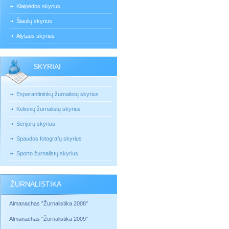
Klaipėdos skyrius
Šiaulių skyrius
Alytaus skyrius
SKYRIAI
Esperantininkų žurnalistų skyrius
Kelionių žurnalistų skyrius
Senjorų skyrius
Spaudos fotografų skyrius
Sporto žurnalistų skyrius
ŽURNALISTIKA
Almanachas "Žurnalistika 2008"
Almanachas "Žurnalistika 2009"