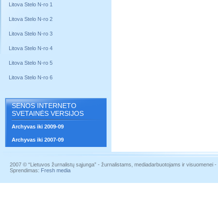
Litova Stelo N-ro 1
Litova Stelo N-ro 2
Litova Stelo N-ro 3
Litova Stelo N-ro 4
Litova Stelo N-ro 5
Litova Stelo N-ro 6
SENOS INTERNETO
SVETAINĖS VERSIJOS
Archyvas iki 2009-09
Archyvas iki 2007-09
2007 © “Lietuvos žurnalistų sąjunga” - žurnalistams, mediadarbuotojams ir visuomenei - į
Sprendimas:
Fresh media