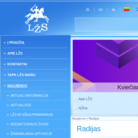
Į PRADŽIĄ
APIE LŽS
KONTAKTAI
TAPK LŽS NARIU
NAUJIENOS
Kviečia
AKTUALI INFORMACIJA
Apie LŽS
AKTUALIJOS
NŽKA
LŽS IR NŽKA PIRMININKAS
Naujienos
›
Radijas
REDAKTORIAUS ŽODIS
Radijas
ŽINIASKLAIDA LIETUVOJE