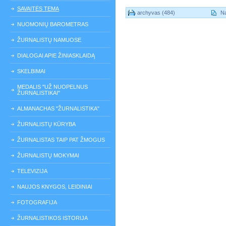
SAVAITĖS TEMA
archyvas (484)
Na
NUOMONIŲ BAROMETRAS
ŽURNALISTŲ NAMUOSE
DIALOGAI APIE ŽINIASKLAIDĄ
SKELBIMAI
MEDALIS "UŽ NUOPELNUS
ŽURNALISTIKAI"
ALMANACHAS "ŽURNALISTIKA"
ŽURNALISTŲ KŪRYBA
ŽURNALISTAS TAIP PAT ŽMOGUS
ŽURNALISTŲ MOKYMAI
TELEVIZIJA
NAUJOS KNYGOS, LEIDINIAI
FOTOGRAFIJA
ŽURNALISTIKOS ISTORIJA