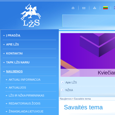
Į PRADŽIĄ
APIE LŽS
KONTAKTAI
TAPK LŽS NARIU
NAUJIENOS
Kviečia
AKTUALI INFORMACIJA
Apie LŽS
AKTUALIJOS
NŽKA
LŽS IR NŽKA PIRMININKAS
Naujienos
›
Savaitės tema
REDAKTORIAUS ŽODIS
Savaitės tema
ŽINIASKLAIDA LIETUVOJE