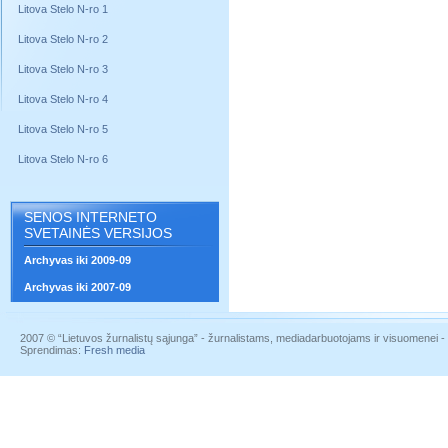
Litova Stelo N-ro 1
Litova Stelo N-ro 2
Litova Stelo N-ro 3
Litova Stelo N-ro 4
Litova Stelo N-ro 5
Litova Stelo N-ro 6
SENOS INTERNETO
SVETAINĖS VERSIJOS
Archyvas iki 2009-09
Archyvas iki 2007-09
2007 © “Lietuvos žurnalistų sąjunga” - žurnalistams, mediadarbuotojams ir visuomenei - į
Sprendimas:
Fresh media