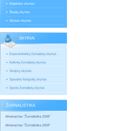
Klaipėdos skyrius
Šiaulių skyrius
Alytaus skyrius
SKYRIAI
Esperantininkų žurnalistų skyrius
Kelionių žurnalistų skyrius
Senjorų skyrius
Spaudos fotografų skyrius
Sporto žurnalistų skyrius
ŽURNALISTIKA
Almanachas "Žurnalistika 2008"
Almanachas "Žurnalistika 2009"