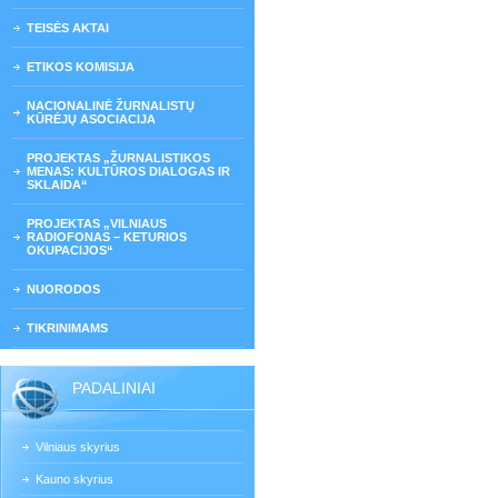
TEISĖS AKTAI
ETIKOS KOMISIJA
NACIONALINĖ ŽURNALISTŲ
KŪRĖJŲ ASOCIACIJA
PROJEKTAS „ŽURNALISTIKOS
MENAS: KULTŪROS DIALOGAS IR
SKLAIDA“
PROJEKTAS „VILNIAUS
RADIOFONAS – KETURIOS
OKUPACIJOS“
NUORODOS
TIKRINIMAMS
PADALINIAI
Vilniaus skyrius
Kauno skyrius