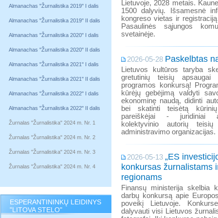
Lietuvoje, 2028 metais. Kaun
Almanachas "Žurnalistika 2019" I dalis
1500 dalyvių. Išsamesnė inf
kongreso vietas ir registracij
Almanachas "Žurnalistika 2019" II dalis
Pasaulinės sąjungos komuni
svetainėje.
Almanachas "Žurnalistika 2020" I dalis
Almanachas "Žurnalistika 2020" II dalis
Paskelbtas n
2026-05-28
Almanachas "Žurnalistika 2021" I dalis
Lietuvos kultūros taryba skel
gretutinių teisių apsaugai
Almanachas "Žurnalistika 2021" II dalis
programos konkursą! Programo
kūrėjų gebėjimą valdyti savo
Almanachas "Žurnalistika 2022" I dalis
ekonominę naudą, didinti auto
bei skatinti teisėtą kūrin
Almanachas "Žurnalistika 2022" II dalis
pareiškėjai - juridiniai
Žurnalas "Žurnalistika" 2024 m. Nr. 1
kolektyvinio autorių teisių 
administravimo organizacijas.
Žurnalas "Žurnalistika" 2024 m. Nr. 2
Žurnalas "Žurnalistika" 2024 m. Nr. 3
„ES investicij
2026-05-13
konkursas žurnalistams 
Žurnalas "Žurnalistika" 2024 m. Nr. 4
regionams
Finansų ministerija skelbia k
darbų konkursą apie Europos 
ESPERANTININKŲ LEIDINYS
poveikį Lietuvoje. Konkurs
"LITOVA STELO"
dalyvauti visi Lietuvos žurnalist