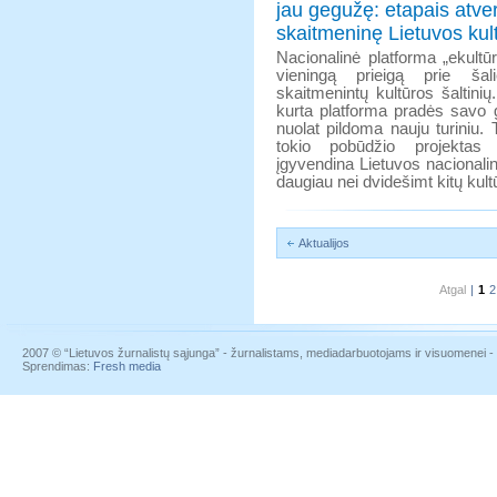
jau gegužę: etapais atve
skaitmeninę Lietuvos kul
Nacionalinė platforma „ekultū
vieningą prieigą prie šal
skaitmenintų kultūros šaltini
kurta platforma pradės savo 
nuolat pildoma nauju turiniu. T
tokio pobūdžio projektas
įgyvendina Lietuvos nacional
daugiau nei dvidešimt kitų kultū
Aktualijos
Atgal
|
1
2
2007 © “Lietuvos žurnalistų sąjunga” - žurnalistams, mediadarbuotojams ir visuomenei - į
Sprendimas:
Fresh media