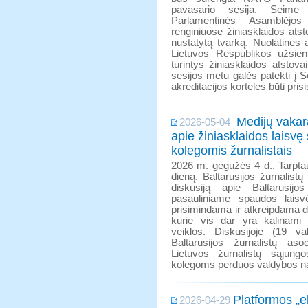
pavasario sesija. Seim
Parlamentinės Asamblėjos
renginiuose žiniasklaidos atsto
nustatytą tvarką. Nuolatines 
Lietuvos Respublikos užsieni
turintys žiniasklaidos atsto
sesijos metu galės patekti į S
akreditacijos korteles būti pri
Medijų vakara
2026-05-04
apie žiniasklaidos laisvę
kolegomis žurnalistais
2026 m. gegužės 4 d., Tarpta
dieną, Baltarusijos žurnalistų
diskusiją apie Baltarusijo
pasauliniame spaudos laisvė
prisimindama ir atkreipdama d
kurie vis dar yra kalinami
veiklos. Diskusijoje (19 va
Baltarusijos žurnalistų as
Lietuvos žurnalistų sąjung
kolegoms perduos valdybos n
Platformos „ek
2026-04-29