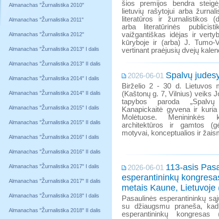
šios premijos bendra steigė
Almanachas "Žurnalistika 2010"
lietuvių rašytojui arba žurnal
literatūros ir žurnalistikos
Almanachas "Žurnalistika 2011"
arba literatūrinės publici
vaižgantiškas idėjas ir vertybe
Almanachas "Žurnalistika 2012"
kūryboje ir (arba) J. Tumo-
Almanachas "Žurnalistika 2013" I dalis
vertinant praėjusių dvejų kale
Almanachas "Žurnalistika 2013" II dalis
Spalvų judesy
2026-06-01
Almanachas "Žurnalistika 2014" I dalis
Birželio 2 - 30 d. Lietuvos m
Almanachas "Žurnalistika 2014" II dalis
(Kaštonų g. 7, Vilnius) veiks 
tapybos paroda „Spalvų 
Almanachas "Žurnalistika 2015" I dalis
Kanapickaitė gyvena ir kuria 
Molėtuose. Menininkės k
Almanachas "Žurnalistika 2015" II dalis
architektūros ir gamtos (gė
motyvai, konceptualios ir žai
Almanachas "Žurnalistika 2016" I dalis
Almanachas "Žurnalistika 2016" II dalis
113-asis Pasa
Almanachas "Žurnalistika 2017" I dalis
2026-06-01
esperantininkų kongresa
Almanachas "Žurnalistika 2017" II dalis
metais Kaune, Lietuvoje 
Almanachas "Žurnalistika 2018" I dalis
Pasaulinės esperantininkų są
su džiaugsmu praneša, kad 
Almanachas "Žurnalistika 2018" II dalis
esperantininkų kongresa