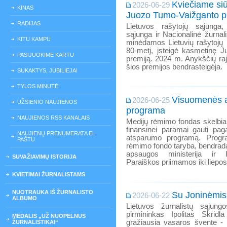
Kviečiame siū
2026-06-29
KINAS
Juozo Tumo-Vaižganto pr
RADIJAS
Lietuvos rašytojų sąjunga,
sąjunga ir Nacionalinė žurnali
KITU KAMPU
minėdamos Lietuvių rašytojų i
80-metį, įsteigė kasmetinę 
PASIJUOKIME KARTU
premiją. 2024 m. Anykščių ra
šios premijos bendrasteigėja.
SUKAKTYS, JUBILIEJAI
TYLOS MINUTĖ
Visuomenės 
2026-06-25
UŽSIENIO NAUJIENOS
programa
NAUJIENOS RSS KANALAIS
Medijų rėmimo fondas skelbi
finansinei paramai gauti pa
NAUJIENŲ PRENUMERATA EL.
atsparumo programą. Progr
PAŠTU
rėmimo fondo taryba, bendrad
apsaugos ministerija ir Ku
SUVAŽIAVIMŲ ISTORIJA
Paraiškos priimamos iki liepos
KVIETIMAI ŽURNALISTAMS
NUOTRAUKA IŠ ŽURNALISTO
Su Joninėmis
2026-06-22
ALBUMO
Lietuvos žurnalistų sąjung
pirmininkas Ipolitas Skrid
MEDALIS „UŽ NUOPELNUS
gražiausia vasaros švente - 
ŽURNALISTIKAI“