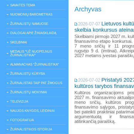
SAVAITĖS TEMA
Archyvas
NUOMONIŲ BAROMETRAS
Lietuvos kult
2026-07-07
ŽURNALISTŲ NAMUOSE
skelbia konkursus atein
DIALOGAI APIE ŽINIASKLAIDĄ
Skelbiami pirmojo 2027 m. kul
finansavimo etapo konkursai.
SKELBIMAI
7 meno sričių ir 11 progr
rugsėjo 9 d. (imtinai). Atkr
MEDALIS "UŽ NUOPELNUS
ŽURNALISTIKAI"
2027 metams įvestas paraiškų
ALMANACHAS "ŽURNALISTIKA"
ŽURNALISTŲ KŪRYBA
Pristatyti 20
2026-07-02
ŽURNALISTAS TAIP PAT ŽMOGUS
kultūros tarybos finansa
ŽURNALISTŲ MOKYMAI
Kultūros organizacijoms pris
2027 m. finansavimo aktualijos
TELEVIZIJA
meno sričių, kultūros pro
finansavimo sąlygos, pristaty
NAUJOS KNYGOS, LEIDINIAI
bei pateikti praktiniai patarima
argumentuotą ir finansa
FOTOGRAFIJA
atitinkančią paraišką.
ŽURNALISTIKOS ISTORIJA