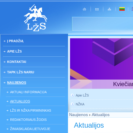
Į PRADŽIĄ
APIE LŽS
KONTAKTAI
TAPK LŽS NARIU
NAUJIENOS
Kviečia
AKTUALI INFORMACIJA
Apie LŽS
AKTUALIJOS
NŽKA
LŽS IR NŽKA PIRMININKAS
Naujienos
›
Aktualijos
REDAKTORIAUS ŽODIS
Aktualijos
ŽINIASKLAIDA LIETUVOJE