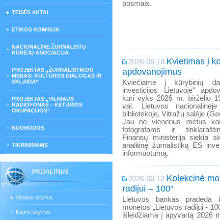
posmais.
TEISĖS AKTAI
ETIKOS KOMISIJA
NACIONALINĖ ŽURNALISTŲ
KŪRĖJŲ ASOCIACIJA
Kvietimas į k
2026-06-18
PROJEKTAS „ŽURNALISTIKOS
apdovanojimus
MENAS: KULTŪROS DIALOGAS IR
SKLAIDA“
Kviečiame į kūrybinių d
investicijos Lietuvoje" apdo
kuri vyks 2026 m. birželio 19
PROJEKTAS „VILNIAUS
RADIOFONAS – KETURIOS
val. Lietuvos nacionalinė
OKUPACIJOS“
bibliotekoje, Vitražų salėje (Ge
Jau ne vienerius metus kon
NUORODOS
fotografams ir tinklaraštin
Finansų ministerija siekia ska
analitinę žurnalistiką ES inv
TIKRINIMAMS
informuotumą.
PADALINIAI
Kolekcinė mo
2026-06-12
radijui – 100“
Vilniaus skyrius
Lietuvos bankas pradeda iš
monetos „Lietuvos radijui - 1
Kauno skyrius
išleidžiama į apyvartą 2026 m