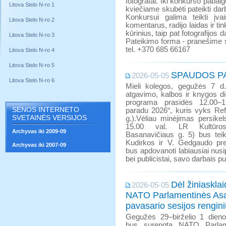
fotografai. Iki konkurso pabaig
Litova Stelo N-ro 1
kviečiame skubėti pateikti dar
Konkursui galima teikti įvai
Litova Stelo N-ro 2
komentarus, radijo laidas ir ti
kūrinius, taip pat fotografijos
Litova Stelo N-ro 3
Pateikimo forma - pranešime 
tel. +370 685 66167
Litova Stelo N-ro 4
Litova Stelo N-ro 5
SPAUDOS P
2026-05-05
Litova Stelo N-ro 6
Mieli kolegos, gegužės 7 
atgavimo, kalbos ir knygos d
programa prasidės 12.00–1
SENOS INTERNETO
paradu 2026“, kuris vyks Re
SVETAINĖS VERSIJOS
g.).Vėliau minėjimas persikels
15.00 val. LR Kultūros 
Archyvas iki 2009-09
Basanavičiaus g. 5) bus teik
Kudirkos ir V. Gedgaudo pre
Archyvas iki 2007-09
bus apdovanoti labiausiai nusi
bei publicistai, savo darbais pu
Dėl žiniaskla
2026-05-05
NATO Parlamentinės As
pavasario sesijos rengin
Gegužės 29–birželio 1 die
bus surengta NATO Parlam