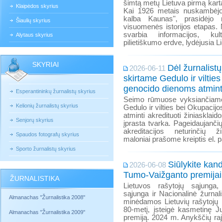
šimtą metų Lietuva pirmą kartą
Klaipėdos skyrius
Kai 1926 metais nuskambėjo ž
kalba Kaunas", prasidėjo 
Šiaulių skyrius
visuomenės istorijos etapas. 
svarbia informacijos, kul
Alytaus skyrius
pilietiškumo erdve, lydėjusia L
SKYRIAI
Dėl žurnalist
2026-06-11
skirtame Gedulo ir vilties
genocido dienoms atmin
Esperantininkų žurnalistų skyrius
Seimo rūmuose vyksiančiame
Kelionių žurnalistų skyrius
Gedulo ir vilties bei Okupacij
atminti akredituoti žiniasklaido
Senjorų skyrius
įprasta tvarka. Pageidaujančių 
akreditacijos neturinčių ž
Spaudos fotografų skyrius
maloniai prašome kreiptis el. p
Sporto žurnalistų skyrius
Siūlykite kan
2026-06-08
Tumo-Vaižganto premijai
ŽURNALISTIKA
Lietuvos rašytojų sąjunga,
sąjunga ir Nacionalinė žurnali
Almanachas "Žurnalistika 2008"
minėdamos Lietuvių rašytojų i
80-metį, įsteigė kasmetinę 
Almanachas "Žurnalistika 2009"
premiją. 2024 m. Anykščių ra