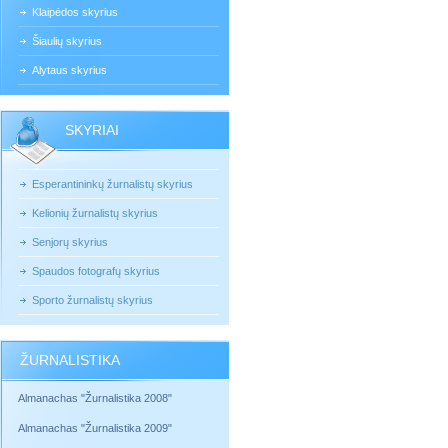
Klaipėdos skyrius
Šiaulių skyrius
Alytaus skyrius
SKYRIAI
Esperantininkų žurnalistų skyrius
Kelionių žurnalistų skyrius
Senjorų skyrius
Spaudos fotografų skyrius
Sporto žurnalistų skyrius
ŽURNALISTIKA
Almanachas "Žurnalistika 2008"
Almanachas "Žurnalistika 2009"