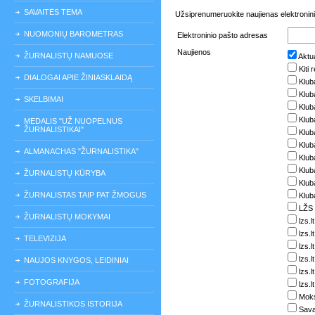
SAVAITĖS TEMA
Užsiprenumeruokite naujienas elektronini
NUOMONIŲ BAROMETRAS
Elektroninio pašto adresas
Naujienos
ŽURNALISTŲ NAMUOSE
Aktua
Kiti 
DIALOGAI APIE ŽINIASKLAIDĄ
Klub
Klub
SKELBIMAI
Klub
Klub
MEDALIS "UŽ NUOPELNUS
ŽURNALISTIKAI"
Kluba
Klub
ALMANACHAS "ŽURNALISTIKA"
Klub
Klub
ŽURNALISTŲ KŪRYBA
Kluba
ŽURNALISTAS TAIP PAT ŽMOGUS
Klub
LŽS 
ŽURNALISTŲ MOKYMAI
lzs.l
lzs.
TELEVIZIJA
lzs.l
lzs.l
NAUJOS KNYGOS, LEIDINIAI
lzs.l
FOTOGRAFIJA
lzs.l
Moks
ŽURNALISTIKOS ISTORIJA
Sava