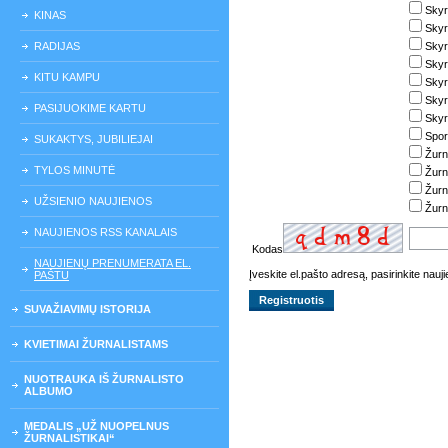
Skyr
KINAS
Skyr
RADIJAS
Skyr
Skyr
KITU KAMPU
Skyr
Skyri
PASIJUOKIME KARTU
Skyri
Spor
SUKAKTYS, JUBILIEJAI
Žurn
TYLOS MINUTĖ
Žurn
Žurn
UŽSIENIO NAUJIENOS
Žurn
NAUJIENOS RSS KANALAIS
Kodas
NAUJIENŲ PRENUMERATA EL.
Įveskite el.pašto adresą, pasirinkite nau
PAŠTU
SUVAŽIAVIMŲ ISTORIJA
KVIETIMAI ŽURNALISTAMS
NUOTRAUKA IŠ ŽURNALISTO
ALBUMO
MEDALIS „UŽ NUOPELNUS
ŽURNALISTIKAI“