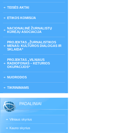
TEISĖS AKTAI
ETIKOS KOMISIJA
NACIONALINĖ ŽURNALISTŲ
KŪRĖJŲ ASOCIACIJA
PROJEKTAS „ŽURNALISTIKOS
MENAS: KULTŪROS DIALOGAS IR
SKLAIDA“
PROJEKTAS „VILNIAUS
RADIOFONAS – KETURIOS
OKUPACIJOS“
NUORODOS
TIKRINIMAMS
PADALINIAI
Vilniaus skyrius
Kauno skyrius