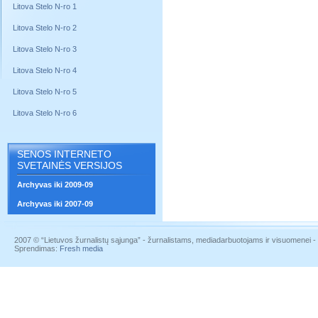
Litova Stelo N-ro 1
Litova Stelo N-ro 2
Litova Stelo N-ro 3
Litova Stelo N-ro 4
Litova Stelo N-ro 5
Litova Stelo N-ro 6
SENOS INTERNETO
SVETAINĖS VERSIJOS
Archyvas iki 2009-09
Archyvas iki 2007-09
2007 © “Lietuvos žurnalistų sąjunga” - žurnalistams, mediadarbuotojams ir visuomenei - į
Sprendimas:
Fresh media