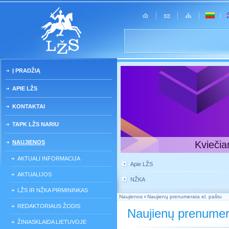
Į PRADŽIĄ
APIE LŽS
KONTAKTAI
TAPK LŽS NARIU
NAUJIENOS
Kviečia
AKTUALI INFORMACIJA
Apie LŽS
AKTUALIJOS
NŽKA
LŽS IR NŽKA PIRMININKAS
Naujienos
›
Naujienų prenumerata el. paštu
REDAKTORIAUS ŽODIS
Naujienų prenumera
ŽINIASKLAIDA LIETUVOJE