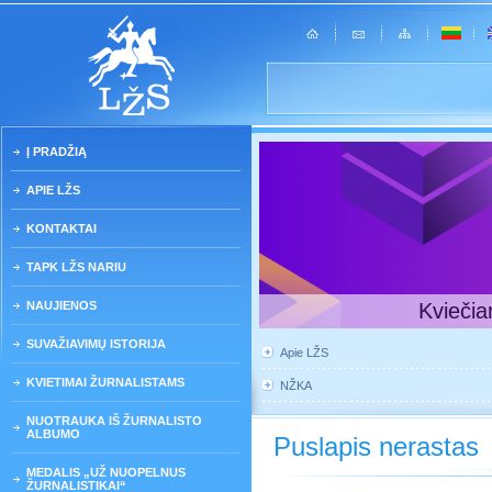
Į PRADŽIĄ
APIE LŽS
KONTAKTAI
TAPK LŽS NARIU
NAUJIENOS
Kviečia
SUVAŽIAVIMŲ ISTORIJA
Apie LŽS
KVIETIMAI ŽURNALISTAMS
NŽKA
NUOTRAUKA IŠ ŽURNALISTO
ALBUMO
Puslapis nerastas
MEDALIS „UŽ NUOPELNUS
ŽURNALISTIKAI“