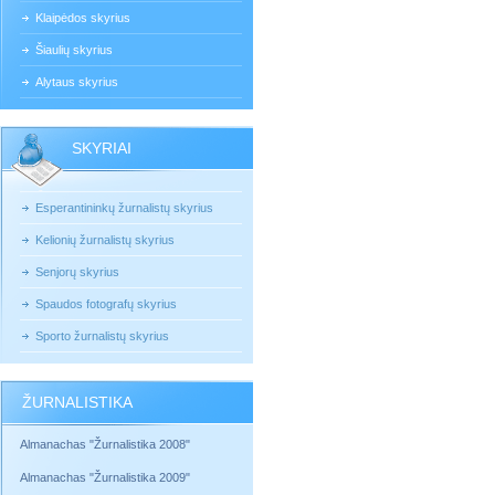
Klaipėdos skyrius
Šiaulių skyrius
Alytaus skyrius
SKYRIAI
Esperantininkų žurnalistų skyrius
Kelionių žurnalistų skyrius
Senjorų skyrius
Spaudos fotografų skyrius
Sporto žurnalistų skyrius
ŽURNALISTIKA
Almanachas "Žurnalistika 2008"
Almanachas "Žurnalistika 2009"