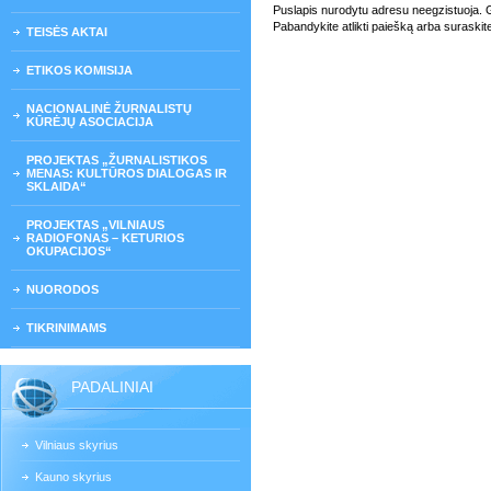
Puslapis nurodytu adresu neegzistuoja. Gali
Pabandykite atlikti paiešką arba suraskit
TEISĖS AKTAI
ETIKOS KOMISIJA
NACIONALINĖ ŽURNALISTŲ
KŪRĖJŲ ASOCIACIJA
PROJEKTAS „ŽURNALISTIKOS
MENAS: KULTŪROS DIALOGAS IR
SKLAIDA“
PROJEKTAS „VILNIAUS
RADIOFONAS – KETURIOS
OKUPACIJOS“
NUORODOS
TIKRINIMAMS
PADALINIAI
Vilniaus skyrius
Kauno skyrius