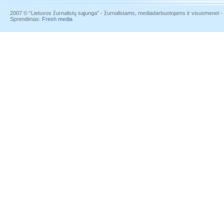
2007 © “Lietuvos žurnalistų sąjunga” - žurnalistams, mediadarbuotojams ir visuomenei - į
Sprendimas:
Fresh media