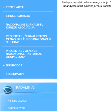
Puslapis nurodytu adresu neegzistuoja. Gali
Pabandykite atlikti paiešką arba suraskit
TEISĖS AKTAI
ETIKOS KOMISIJA
NACIONALINĖ ŽURNALISTŲ
KŪRĖJŲ ASOCIACIJA
PROJEKTAS „ŽURNALISTIKOS
MENAS: KULTŪROS DIALOGAS IR
SKLAIDA“
PROJEKTAS „VILNIAUS
RADIOFONAS – KETURIOS
OKUPACIJOS“
NUORODOS
TIKRINIMAMS
PADALINIAI
Vilniaus skyrius
Kauno skyrius