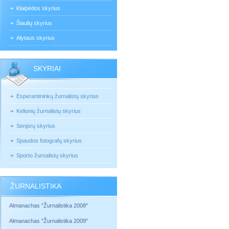
Klaipėdos skyrius
Šiaulių skyrius
Alytaus skyrius
SKYRIAI
Esperantininkų žurnalistų skyrius
Kelionių žurnalistų skyrius
Senjorų skyrius
Spaudos fotografų skyrius
Sporto žurnalistų skyrius
ŽURNALISTIKA
Almanachas "Žurnalistika 2008"
Almanachas "Žurnalistika 2009"