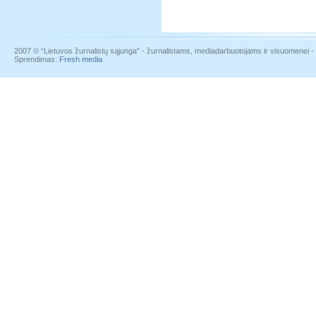
2007 © “Lietuvos žurnalistų sąjunga” - žurnalistams, mediadarbuotojams ir visuomenei - į
Sprendimas:
Fresh media