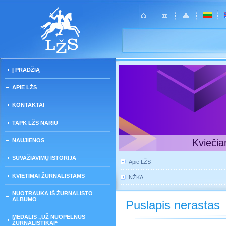
Į PRADŽIĄ
APIE LŽS
KONTAKTAI
TAPK LŽS NARIU
NAUJIENOS
Kviečia
SUVAŽIAVIMŲ ISTORIJA
Apie LŽS
KVIETIMAI ŽURNALISTAMS
NŽKA
NUOTRAUKA IŠ ŽURNALISTO
ALBUMO
Puslapis nerastas
MEDALIS „UŽ NUOPELNUS
ŽURNALISTIKAI“