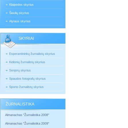
Klaipėdos skyrius
Šiaulių skyrius
Alytaus skyrius
SKYRIAI
Esperantininkų žurnalistų skyrius
Kelionių žurnalistų skyrius
Senjorų skyrius
Spaudos fotografų skyrius
Sporto žurnalistų skyrius
ŽURNALISTIKA
Almanachas "Žurnalistika 2008"
Almanachas "Žurnalistika 2009"