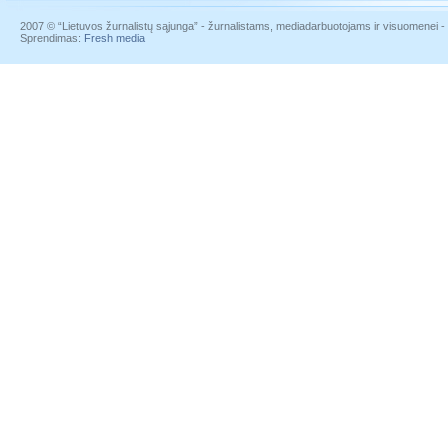
2007 © “Lietuvos žurnalistų sąjunga” - žurnalistams, mediadarbuotojams ir visuomenei - į
Sprendimas:
Fresh media