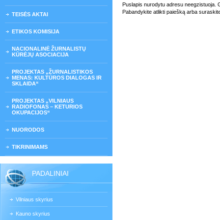
Puslapis nurodytu adresu neegzistuoja. Gali
Pabandykite atlikti paiešką arba suraskit
TEISĖS AKTAI
ETIKOS KOMISIJA
NACIONALINĖ ŽURNALISTŲ
KŪRĖJŲ ASOCIACIJA
PROJEKTAS „ŽURNALISTIKOS
MENAS: KULTŪROS DIALOGAS IR
SKLAIDA“
PROJEKTAS „VILNIAUS
RADIOFONAS – KETURIOS
OKUPACIJOS“
NUORODOS
TIKRINIMAMS
PADALINIAI
Vilniaus skyrius
Kauno skyrius