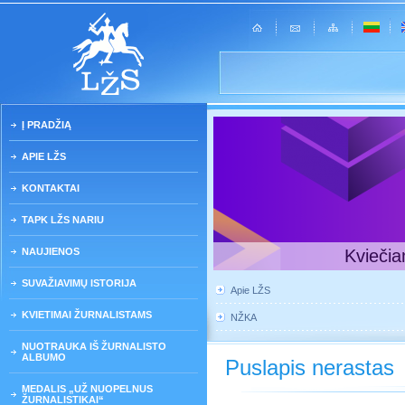
Į PRADŽIĄ
APIE LŽS
KONTAKTAI
TAPK LŽS NARIU
NAUJIENOS
Kviečia
SUVAŽIAVIMŲ ISTORIJA
Apie LŽS
KVIETIMAI ŽURNALISTAMS
NŽKA
NUOTRAUKA IŠ ŽURNALISTO
ALBUMO
Puslapis nerastas
MEDALIS „UŽ NUOPELNUS
ŽURNALISTIKAI“