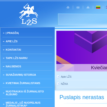
Į PRADŽIĄ
APIE LŽS
KONTAKTAI
TAPK LŽS NARIU
NAUJIENOS
Kviečia
SUVAŽIAVIMŲ ISTORIJA
Apie LŽS
KVIETIMAI ŽURNALISTAMS
NŽKA
NUOTRAUKA IŠ ŽURNALISTO
ALBUMO
Puslapis nerastas
MEDALIS „UŽ NUOPELNUS
ŽURNALISTIKAI“