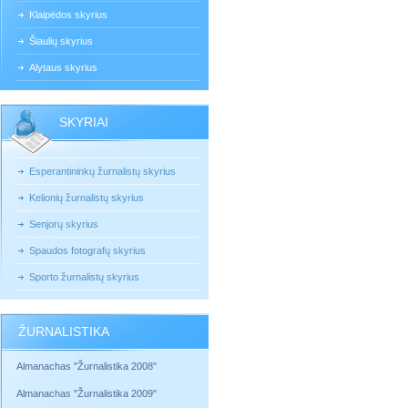
Klaipėdos skyrius
Šiaulių skyrius
Alytaus skyrius
SKYRIAI
Esperantininkų žurnalistų skyrius
Kelionių žurnalistų skyrius
Senjorų skyrius
Spaudos fotografų skyrius
Sporto žurnalistų skyrius
ŽURNALISTIKA
Almanachas "Žurnalistika 2008"
Almanachas "Žurnalistika 2009"