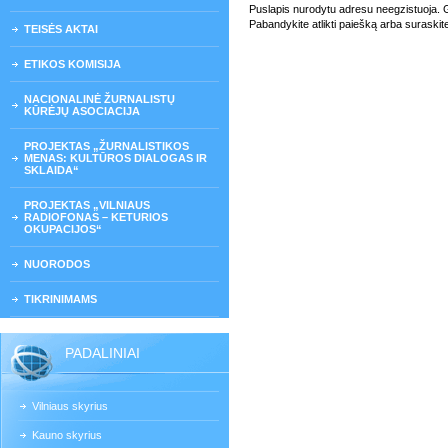
Puslapis nurodytu adresu neegzistuoja. Gali
Pabandykite atlikti paiešką arba suraskit
TEISĖS AKTAI
ETIKOS KOMISIJA
NACIONALINĖ ŽURNALISTŲ
KŪRĖJŲ ASOCIACIJA
PROJEKTAS „ŽURNALISTIKOS
MENAS: KULTŪROS DIALOGAS IR
SKLAIDA“
PROJEKTAS „VILNIAUS
RADIOFONAS – KETURIOS
OKUPACIJOS“
NUORODOS
TIKRINIMAMS
PADALINIAI
Vilniaus skyrius
Kauno skyrius