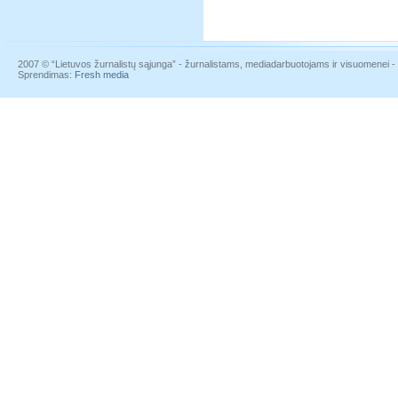
2007 © “Lietuvos žurnalistų sąjunga” - žurnalistams, mediadarbuotojams ir visuomenei - į
Sprendimas:
Fresh media