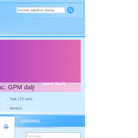
oc. GPM dalį!
Tapk LŽS nariu
Nariams
NARIAMS