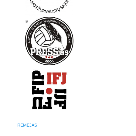
RĖMĖJAS