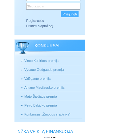
Registruotis
Priminti slaptažodį
KONKURSAI
Vinco Kudirkos premija
Vytauto Gedgaudo premija
Vaižganto premija
Antano Macijausko premija
Mato Šalčiaus premija
Petro Babicko premija
Konkursas „Žmogus ir aplinka“
NŽKA VEIKLĄ FINANSUOJA