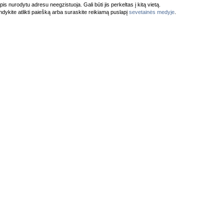
pis nurodytu adresu neegzistuoja. Gali būti jis perkeltas į kitą vietą.
dykite atlikti paiešką arba suraskite reikiamą puslapį
sevetainės medyje
.