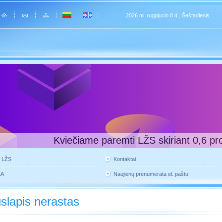
2026 m. rugpjucio 8 d., Šeštadienis
Kviečiame paremti LŽS skiriant 0,6 pr
e LŽS
Kontaktai
KA
Naujienų prenumerata el. paštu
slapis nerastas