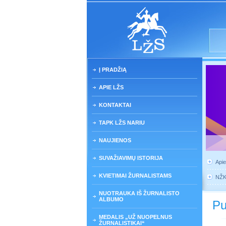
Į PRADŽIĄ
APIE LŽS
KONTAKTAI
TAPK LŽS NARIU
NAUJIENOS
SUVAŽIAVIMŲ ISTORIJA
Api
KVIETIMAI ŽURNALISTAMS
NŽ
NUOTRAUKA IŠ ŽURNALISTO
ALBUMO
Pu
MEDALIS „UŽ NUOPELNUS
ŽURNALISTIKAI“