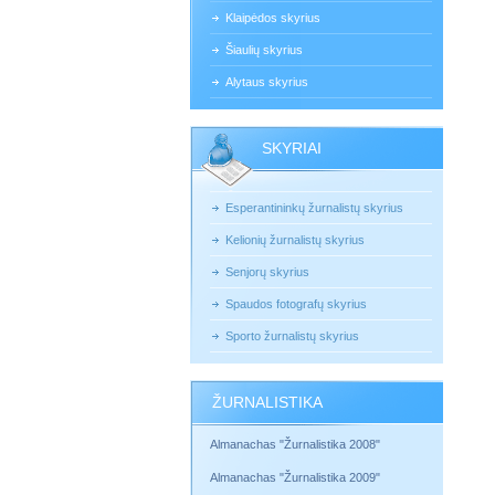
Klaipėdos skyrius
Šiaulių skyrius
Alytaus skyrius
SKYRIAI
Esperantininkų žurnalistų skyrius
Kelionių žurnalistų skyrius
Senjorų skyrius
Spaudos fotografų skyrius
Sporto žurnalistų skyrius
ŽURNALISTIKA
Almanachas "Žurnalistika 2008"
Almanachas "Žurnalistika 2009"