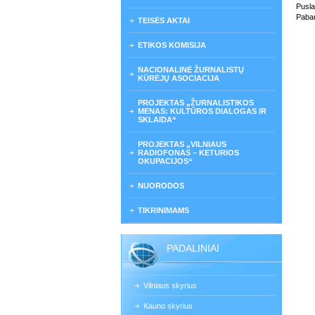
Pusla
Paban
TEISĖS AKTAI
ETIKOS KOMISIJA
NACIONALINĖ ŽURNALISTŲ
KŪRĖJŲ ASOCIACIJA
PROJEKTAS „ŽURNALISTIKOS
MENAS: KULTŪROS DIALOGAS IR
SKLAIDA“
PROJEKTAS „VILNIAUS
RADIOFONAS – KETURIOS
OKUPACIJOS“
NUORODOS
TIKRINIMAMS
PADALINIAI
Vilniaus skyrius
Kauno skyrius