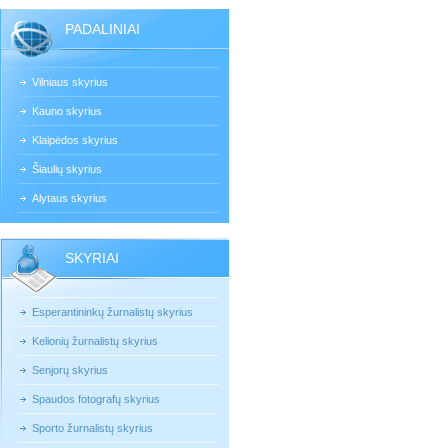
PADALINIAI
Vilniaus skyrius
Kauno skyrius
Klaipėdos skyrius
Šiaulių skyrius
Alytaus skyrius
SKYRIAI
Esperantininkų žurnalistų skyrius
Kelionių žurnalistų skyrius
Senjorų skyrius
Spaudos fotografų skyrius
Sporto žurnalistų skyrius