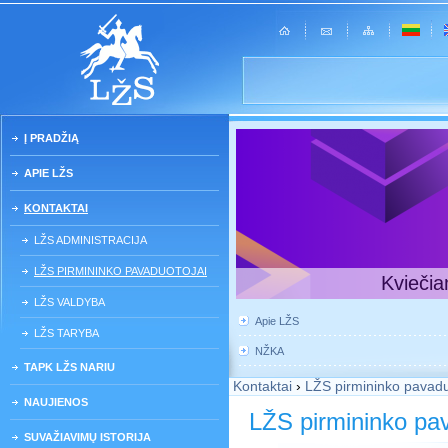
Į PRADŽIĄ
APIE LŽS
KONTAKTAI
LŽS ADMINISTRACIJA
LŽS PIRMININKO PAVADUOTOJAI
Kviečia
LŽS VALDYBA
Apie LŽS
LŽS TARYBA
NŽKA
TAPK LŽS NARIU
Kontaktai
›
LŽS pirmininko pavadu
NAUJIENOS
LŽS pirmininko pav
SUVAŽIAVIMŲ ISTORIJA