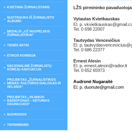
KVIETIMAI ŽURNALISTAMS
LŽS pirmininko pavaduotoja
NUOTRAUKA IŠ ŽURNALISTO
Vytautas Kvietkauskas
ALBUMO
El. p. vkvietkauskas@gmail.
Tel. 0 698 22007
MEDALIS „UŽ NUOPELNUS
ŽURNALISTIKAI“
Tautvydas Vencevičius
El. p. tautvydasvencevicius@
TEISĖS AKTAI
Tel. 0 686 22377
ETIKOS KOMISIJA
Ernest Alesin
El. p. ernest.alesin@radior.lt
NACIONALINĖ ŽURNALISTŲ
KŪRĖJŲ ASOCIACIJA
Tel. 0 652 65973
PROJEKTAS „ŽURNALISTIKOS
Audronė Nugaraitė
MENAS: KULTŪROS DIALOGAS IR
SKLAIDA“
El. p. duonute@gmail.com
PROJEKTAS „VILNIAUS
RADIOFONAS – KETURIOS
OKUPACIJOS“
NUORODOS
TIKRINIMAMS