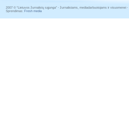
2007 © “Lietuvos žurnalistų sąjunga” - žurnalistams, mediadarbuotojams ir visuomenei - į
Sprendimas:
Fresh media