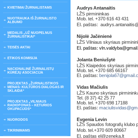
KVIETIMAI ŽURNALISTAMS
Audrys Antanaitis
LŽS pirmininkas
NUOTRAUKA IŠ ŽURNALISTO
Mob. tel. +370 616 43 431
ALBUMO
El. paštas: audrys.antanaitis@
MEDALIS „UŽ NUOPELNUS
Nijolė Jačėnienė
ŽURNALISTIKAI“
LŽS Vilniaus skyriaus pirmini
TEISĖS AKTAI
El. paštas: vln.valdyba@gmai
ETIKOS KOMISIJA
Jolanta Beniušytė
LŽS Klaipėdos skyriaus pirmin
NACIONALINĖ ŽURNALISTŲ
Mob. tel. +370 685 66167
KŪRĖJŲ ASOCIACIJA
El. paštas:
benijola67@gmail.
PROJEKTAS „ŽURNALISTIKOS
Vidas Mačiulis
MENAS: KULTŪROS DIALOGAS IR
SKLAIDA“
LŽS Kauno skyriaus pirminink
Tel. (8 37) 42 25 77
PROJEKTAS „VILNIAUS
Mob. tel. +370 698 17188
RADIOFONAS – KETURIOS
El. paštas:
maciulisvidas@gm
OKUPACIJOS“
Evgenia Levin
NUORODOS
LŽS Spaudos fotografų klubo p
Mob. tel.+370 609 80667
TIKRINIMAMS
El. paštas el@zeneka.lt