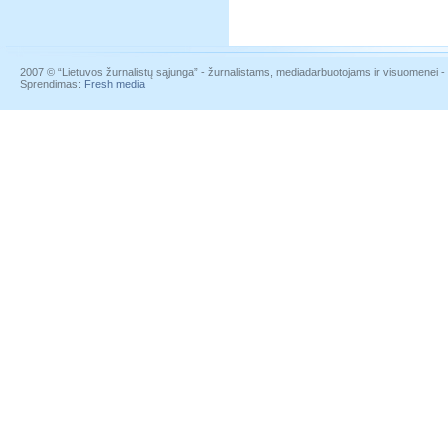
2007 © “Lietuvos žurnalistų sąjunga” - žurnalistams, mediadarbuotojams ir visuomenei - į
Sprendimas:
Fresh media