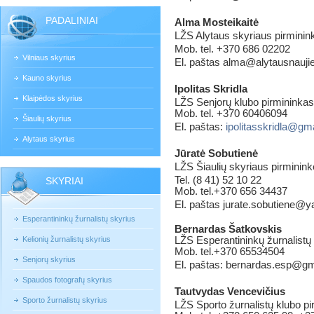
PADALINIAI
Alma Mosteikaitė
LŽS Alytaus skyriaus pirminin
Mob. tel. +370 686 02202
Vilniaus skyrius
El. paštas alma@alytausnaujie
Kauno skyrius
Ipolitas Skridla
Klaipėdos skyrius
LŽS Senjorų klubo pirmininkas
Mob. tel. +370 60406094
Šiaulių skyrius
El. paštas:
ipolitasskridla@gm
Alytaus skyrius
Jūratė Sobutienė
LŽS Šiaulių skyriaus pirminink
Tel. (8 41) 52 10 22
SKYRIAI
Mob. tel.+370 656 34437
El. paštas jurate.sobutiene@
Esperantininkų žurnalistų skyrius
Bernardas Šatkovskis
Kelionių žurnalistų skyrius
LŽS Esperantininkų žurnalistų
Mob. tel.+370 65534504
Senjorų skyrius
El. paštas: bernardas.esp@g
Spaudos fotografų skyrius
Tautvydas Vencevičius
Sporto žurnalistų skyrius
LŽS Sporto žurnalistų klubo p