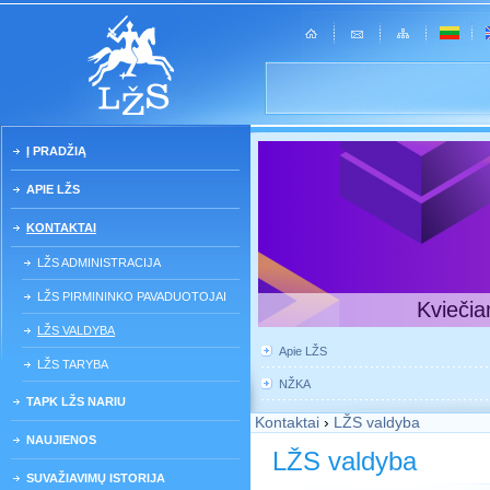
Į PRADŽIĄ
APIE LŽS
KONTAKTAI
LŽS ADMINISTRACIJA
LŽS PIRMININKO PAVADUOTOJAI
Kviečia
LŽS VALDYBA
Apie LŽS
LŽS TARYBA
NŽKA
TAPK LŽS NARIU
Kontaktai
›
LŽS valdyba
NAUJIENOS
LŽS valdyba
SUVAŽIAVIMŲ ISTORIJA