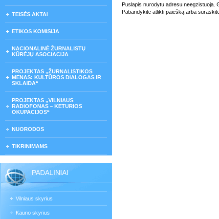
Puslapis nurodytu adresu neegzistuoja. Gali
Pabandykite atlikti paiešką arba suraskit
TEISĖS AKTAI
ETIKOS KOMISIJA
NACIONALINĖ ŽURNALISTŲ
KŪRĖJŲ ASOCIACIJA
PROJEKTAS „ŽURNALISTIKOS
MENAS: KULTŪROS DIALOGAS IR
SKLAIDA“
PROJEKTAS „VILNIAUS
RADIOFONAS – KETURIOS
OKUPACIJOS“
NUORODOS
TIKRINIMAMS
PADALINIAI
Vilniaus skyrius
Kauno skyrius