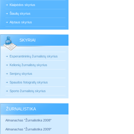
Klaipėdos skyrius
Šiaulių skyrius
Alytaus skyrius
SKYRIAI
Esperantininkų žurnalistų skyrius
Kelionių žurnalistų skyrius
Senjorų skyrius
Spaudos fotografų skyrius
Sporto žurnalistų skyrius
ŽURNALISTIKA
Almanachas "Žurnalistika 2008"
Almanachas "Žurnalistika 2009"