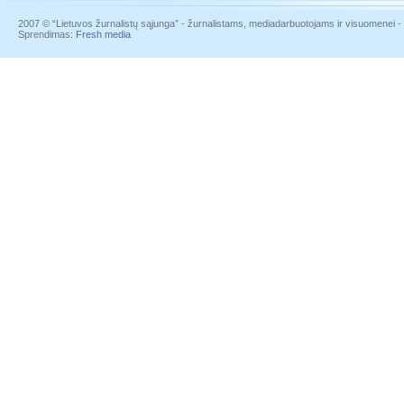
2007 © “Lietuvos žurnalistų sąjunga” - žurnalistams, mediadarbuotojams ir visuomenei - į
Sprendimas:
Fresh media