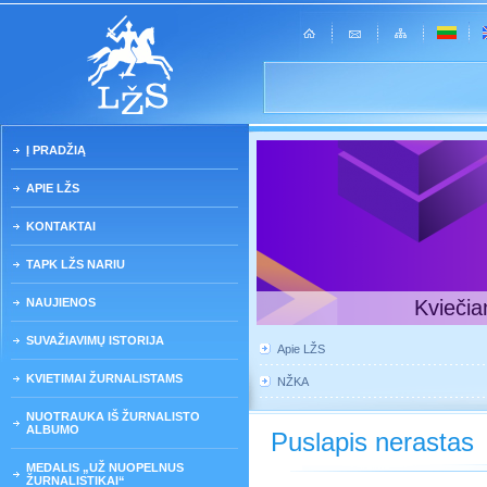
Į PRADŽIĄ
APIE LŽS
KONTAKTAI
TAPK LŽS NARIU
NAUJIENOS
Kviečia
SUVAŽIAVIMŲ ISTORIJA
Apie LŽS
KVIETIMAI ŽURNALISTAMS
NŽKA
NUOTRAUKA IŠ ŽURNALISTO
ALBUMO
Puslapis nerastas
MEDALIS „UŽ NUOPELNUS
ŽURNALISTIKAI“