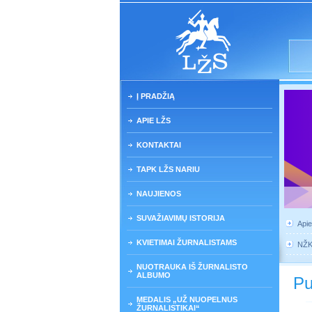
Į PRADŽIĄ
APIE LŽS
KONTAKTAI
TAPK LŽS NARIU
NAUJIENOS
SUVAŽIAVIMŲ ISTORIJA
Api
KVIETIMAI ŽURNALISTAMS
NŽ
NUOTRAUKA IŠ ŽURNALISTO
ALBUMO
Pu
MEDALIS „UŽ NUOPELNUS
ŽURNALISTIKAI“