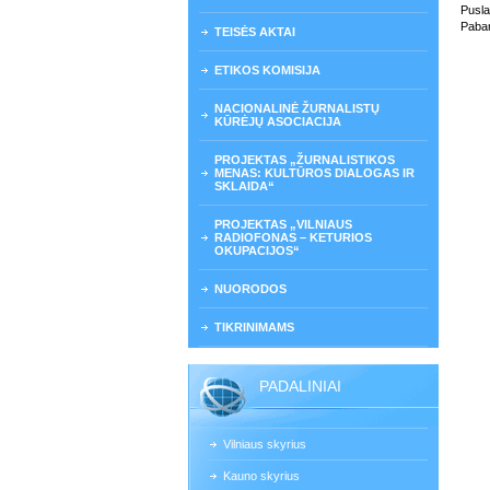
Pusla
Paban
TEISĖS AKTAI
ETIKOS KOMISIJA
NACIONALINĖ ŽURNALISTŲ
KŪRĖJŲ ASOCIACIJA
PROJEKTAS „ŽURNALISTIKOS
MENAS: KULTŪROS DIALOGAS IR
SKLAIDA“
PROJEKTAS „VILNIAUS
RADIOFONAS – KETURIOS
OKUPACIJOS“
NUORODOS
TIKRINIMAMS
PADALINIAI
Vilniaus skyrius
Kauno skyrius