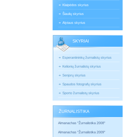
Klaipėdos skyrius
Šiaulių skyrius
Alytaus skyrius
SKYRIAI
Esperantininkų žurnalistų skyrius
Kelionių žurnalistų skyrius
Senjorų skyrius
Spaudos fotografų skyrius
Sporto žurnalistų skyrius
ŽURNALISTIKA
Almanachas "Žurnalistika 2008"
Almanachas "Žurnalistika 2009"