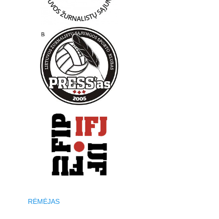
RĖMĖJAS