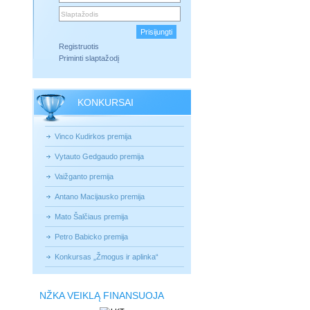
Registruotis
Priminti slaptažodį
KONKURSAI
Vinco Kudirkos premija
Vytauto Gedgaudo premija
Vaižganto premija
Antano Macijausko premija
Mato Šalčiaus premija
Petro Babicko premija
Konkursas „Žmogus ir aplinka“
NŽKA VEIKLĄ FINANSUOJA