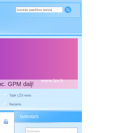
oc. GPM dalį!
Tapk LŽS nariu
Nariams
NARIAMS