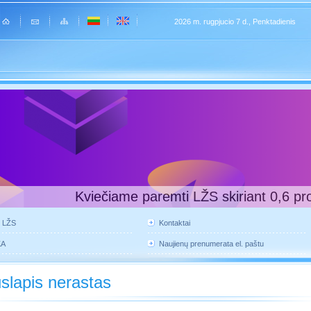
2026 m. rugpjucio 7 d., Penktadienis
Kviečiame paremti LŽS skiriant 0,6 pr
e LŽS
Kontaktai
KA
Naujienų prenumerata el. paštu
slapis nerastas