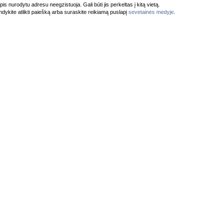
pis nurodytu adresu neegzistuoja. Gali būti jis perkeltas į kitą vietą.
dykite atlikti paiešką arba suraskite reikiamą puslapį
sevetainės medyje
.