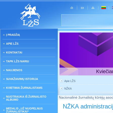
Į PRADŽIĄ
APIE LŽS
KONTAKTAI
TAPK LŽS NARIU
NAUJIENOS
Kviečia
SUVAŽIAVIMŲ ISTORIJA
Apie LŽS
KVIETIMAI ŽURNALISTAMS
NŽKA
NUOTRAUKA IŠ ŽURNALISTO
Nacionalinė žurnalistų kūrėjų asoc
ALBUMO
NŽKA administraci
MEDALIS „UŽ NUOPELNUS
ŽURNALISTIKAI“