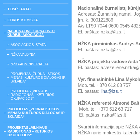
Nacionalinė žurnalistų kūrėj
TEISĖS AKTAI
Adresas: Žurnalistų namai, Jogai
Įm. k. 300122886
ETIKOS KOMISIJA
A/s LT90 7044 0600 0545 4825
NACIONALINĖ ŽURNALISTŲ
El. paštas: nzka@lzs.lt
KŪRĖJŲ ASOCIACIJA
NŽKA pirmininkas Audrys An
ASOCIACIJOS ĮSTATAI
El. paštas: nzka@lzs.lt
NŽKA VALDYBA
NŽKA projektų vadovė Aida 
NŽKA ADMINISTRACIJA
El. paštas: a.vezeliene.nzka
PROJEKTAS „ŽURNALISTIKOS
MENAS: KULTŪROS DIALOGAS IR
Vyr. finansininkė Lina Mykol
SKLAIDA“
Mob. tel. +370 612 63 757
El. paštas:
lina@lzs.lt
PROJEKTAS „VILNIAUS
RADIOFONAS - KETURIOS
OKUPACIJOS"
NŽKA referentė Almonė Balt
Mob. tel. +370 612 63 717
PROJEKTAS „ŽURNALISTIKOS
MENAS: KULTŪROS DIALOGAS IR
El. paštas: nzka@lzs.lt
SKLAIDA“
Svarbi informacija apie NŽKA v
PROJEKTAS „VILNIAUS
RADIOFONAS – KETURIOS
NŽKA nario mokestis kalendo
OKUPACIJOS“