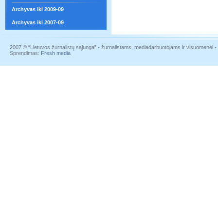
Archyvas iki 2009-09
Archyvas iki 2007-09
2007 © “Lietuvos žurnalistų sąjunga” - žurnalistams, mediadarbuotojams ir visuomenei - į
Sprendimas:
Fresh media