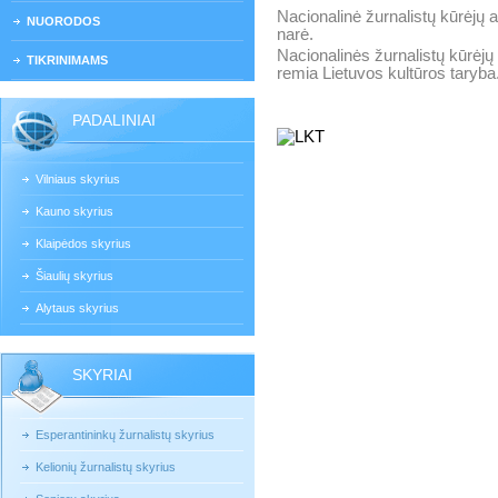
Nacionalinė žurnalistų kūrėjų 
NUORODOS
narė.
Nacionalinės žurnalistų kūrėjų
TIKRINIMAMS
remia Lietuvos kultūros taryba
PADALINIAI
Vilniaus skyrius
Kauno skyrius
Klaipėdos skyrius
Šiaulių skyrius
Alytaus skyrius
SKYRIAI
Esperantininkų žurnalistų skyrius
Kelionių žurnalistų skyrius