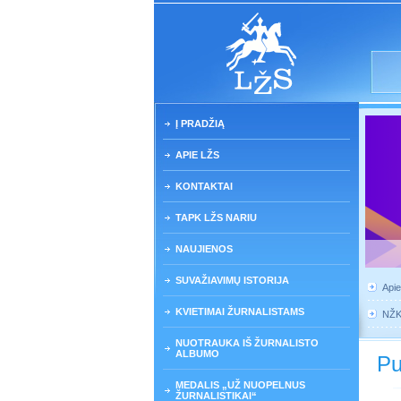
Į PRADŽIĄ
APIE LŽS
KONTAKTAI
TAPK LŽS NARIU
NAUJIENOS
SUVAŽIAVIMŲ ISTORIJA
Api
KVIETIMAI ŽURNALISTAMS
NŽ
NUOTRAUKA IŠ ŽURNALISTO
ALBUMO
Pu
MEDALIS „UŽ NUOPELNUS
ŽURNALISTIKAI“