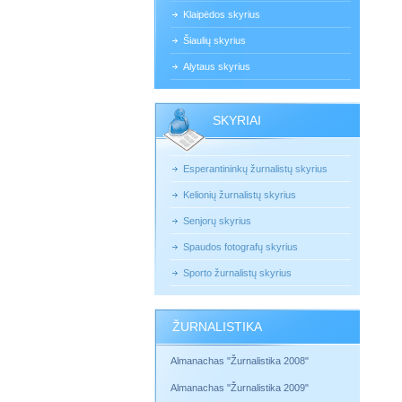
Klaipėdos skyrius
Šiaulių skyrius
Alytaus skyrius
SKYRIAI
Esperantininkų žurnalistų skyrius
Kelionių žurnalistų skyrius
Senjorų skyrius
Spaudos fotografų skyrius
Sporto žurnalistų skyrius
ŽURNALISTIKA
Almanachas "Žurnalistika 2008"
Almanachas "Žurnalistika 2009"