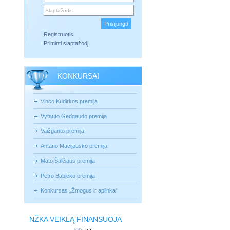
Registruotis
Priminti slaptažodį
KONKURSAI
Vinco Kudirkos premija
Vytauto Gedgaudo premija
Vaižganto premija
Antano Macijausko premija
Mato Šalčiaus premija
Petro Babicko premija
Konkursas „Žmogus ir aplinka“
NŽKA VEIKLĄ FINANSUOJA