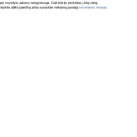
pis nurodytu adresu neegzistuoja. Gali būti jis perkeltas į kitą vietą.
dykite atlikti paiešką arba suraskite reikiamą puslapį
sevetainės medyje
.