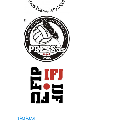
RĖMĖJAS