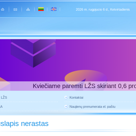
2026 m. rugpjucio 6 d., Ketvirtadienis
Kviečiame paremti LŽS skiriant 0,6 pr
e LŽS
Kontaktai
KA
Naujienų prenumerata el. paštu
slapis nerastas