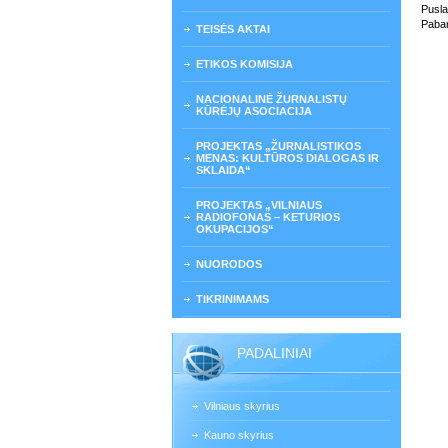
Pusla
Paban
TEISĖS AKTAI
ETIKOS KOMISIJA
NACIONALINĖ ŽURNALISTŲ
KŪRĖJŲ ASOCIACIJA
PROJEKTAS „ŽURNALISTIKOS
MENAS: KULTŪROS DIALOGAS IR
SKLAIDA“
PROJEKTAS „VILNIAUS
RADIOFONAS – KETURIOS
OKUPACIJOS“
NUORODOS
TIKRINIMAMS
PADALINIAI
Vilniaus skyrius
Kauno skyrius