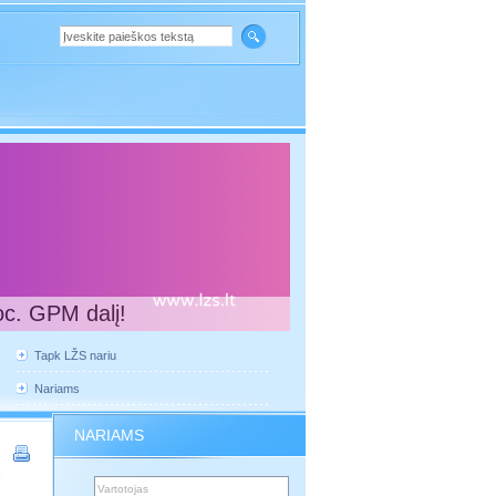
oc. GPM dalį!
Tapk LŽS nariu
Nariams
NARIAMS