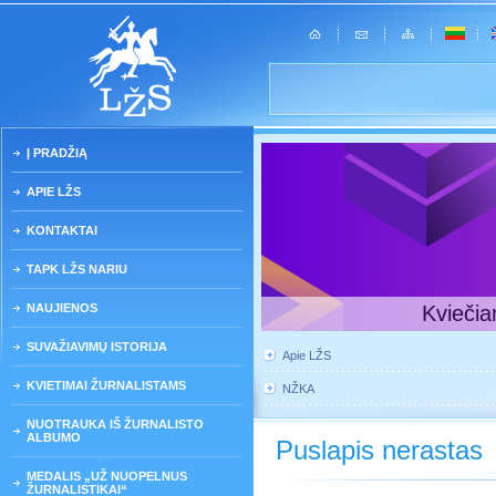
Į PRADŽIĄ
APIE LŽS
KONTAKTAI
TAPK LŽS NARIU
NAUJIENOS
Kviečia
SUVAŽIAVIMŲ ISTORIJA
Apie LŽS
KVIETIMAI ŽURNALISTAMS
NŽKA
NUOTRAUKA IŠ ŽURNALISTO
ALBUMO
Puslapis nerastas
MEDALIS „UŽ NUOPELNUS
ŽURNALISTIKAI“