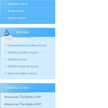
Klaipėdos skyrius
Šiaulių skyrius
Alytaus skyrius
SKYRIAI
Esperantininkų žurnalistų skyrius
Kelionių žurnalistų skyrius
Senjorų skyrius
Spaudos fotografų skyrius
Sporto žurnalistų skyrius
ŽURNALISTIKA
Almanachas "Žurnalistika 2008"
Almanachas "Žurnalistika 2009"