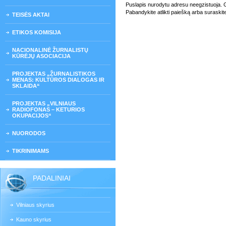
Puslapis nurodytu adresu neegzistuoja. Gali
Pabandykite atlikti paiešką arba suraskit
TEISĖS AKTAI
ETIKOS KOMISIJA
NACIONALINĖ ŽURNALISTŲ
KŪRĖJŲ ASOCIACIJA
PROJEKTAS „ŽURNALISTIKOS
MENAS: KULTŪROS DIALOGAS IR
SKLAIDA“
PROJEKTAS „VILNIAUS
RADIOFONAS – KETURIOS
OKUPACIJOS“
NUORODOS
TIKRINIMAMS
PADALINIAI
Vilniaus skyrius
Kauno skyrius