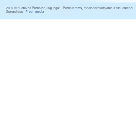
2007 © “Lietuvos žurnalistų sąjunga” - žurnalistams, mediadarbuotojams ir visuomenei - į
Sprendimas:
Fresh media