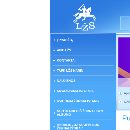
Į PRADŽIĄ
APIE LŽS
KONTAKTAI
TAPK LŽS NARIU
NAUJIENOS
SUVAŽIAVIMŲ ISTORIJA
Api
KVIETIMAI ŽURNALISTAMS
NŽ
NUOTRAUKA IŠ ŽURNALISTO
ALBUMO
Pu
MEDALIS „UŽ NUOPELNUS
ŽURNALISTIKAI“