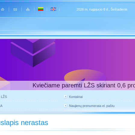
2026 m. rugpjucio 8 d., Šeštadienis
Kviečiame paremti LŽS skiriant 0,6 pr
e LŽS
Kontaktai
KA
Naujienų prenumerata el. paštu
slapis nerastas