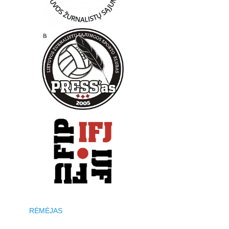
RĖMĖJAS