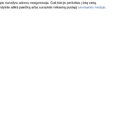
pis nurodytu adresu neegzistuoja. Gali būti jis perkeltas į kitą vietą.
dykite atlikti paiešką arba suraskite reikiamą puslapį
sevetainės medyje
.