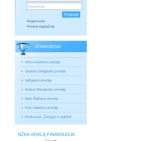
Registruotis
Priminti slaptažodį
KONKURSAI
Vinco Kudirkos premija
Vytauto Gedgaudo premija
Vaižganto premija
Antano Macijausko premija
Mato Šalčiaus premija
Petro Babicko premija
Konkursas „Žmogus ir aplinka“
NŽKA VEIKLĄ FINANSUOJA