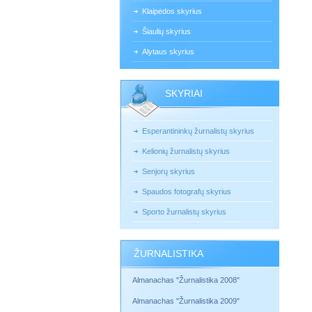
Klaipėdos skyrius
Šiaulių skyrius
Alytaus skyrius
SKYRIAI
Esperantininkų žurnalistų skyrius
Kelionių žurnalistų skyrius
Senjorų skyrius
Spaudos fotografų skyrius
Sporto žurnalistų skyrius
ŽURNALISTIKA
Almanachas "Žurnalistika 2008"
Almanachas "Žurnalistika 2009"