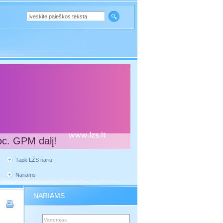
oc. GPM dalį!
Tapk LŽS nariu
Nariams
NARIAMS