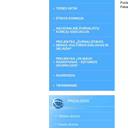
Pusla
Paban
TEISĖS AKTAI
ETIKOS KOMISIJA
NACIONALINĖ ŽURNALISTŲ
KŪRĖJŲ ASOCIACIJA
PROJEKTAS „ŽURNALISTIKOS
MENAS: KULTŪROS DIALOGAS IR
SKLAIDA“
PROJEKTAS „VILNIAUS
RADIOFONAS – KETURIOS
OKUPACIJOS“
NUORODOS
TIKRINIMAMS
PADALINIAI
Vilniaus skyrius
Kauno skyrius