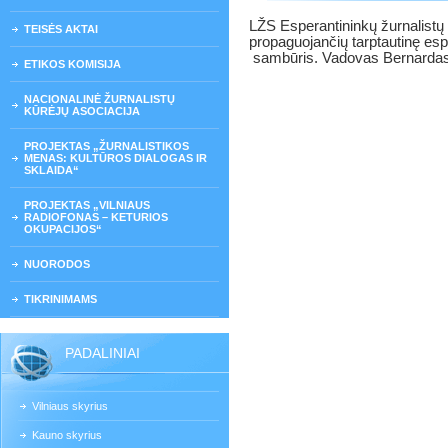
LŽS Esperantininkų žurnalistų k
TEISĖS AKTAI
propaguojančių tarptautinę esp
sambūris. Vadovas Bernardas
ETIKOS KOMISIJA
NACIONALINĖ ŽURNALISTŲ
KŪRĖJŲ ASOCIACIJA
PROJEKTAS „ŽURNALISTIKOS
MENAS: KULTŪROS DIALOGAS IR
SKLAIDA“
PROJEKTAS „VILNIAUS
RADIOFONAS – KETURIOS
OKUPACIJOS“
NUORODOS
TIKRINIMAMS
PADALINIAI
Vilniaus skyrius
Kauno skyrius