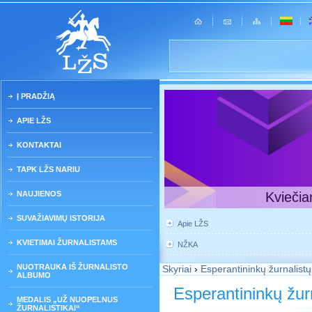
Į PRADŽIĄ
APIE LŽS
KONTAKTAI
TAPK LŽS NARIU
NAUJIENOS
Kviečia
SUVAŽIAVIMŲ ISTORIJA
Apie LŽS
KVIETIMAI ŽURNALISTAMS
NŽKA
NUOTRAUKA IŠ ŽURNALISTO
Skyriai
›
Esperantininkų žurnalistų
ALBUMO
Esperantininkų žurn
MEDALIS „UŽ NUOPELNUS
ŽURNALISTIKAI“