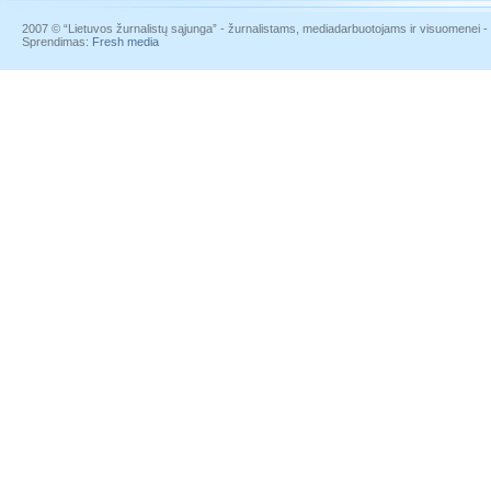
2007 © “Lietuvos žurnalistų sąjunga” - žurnalistams, mediadarbuotojams ir visuomenei - į
Sprendimas:
Fresh media