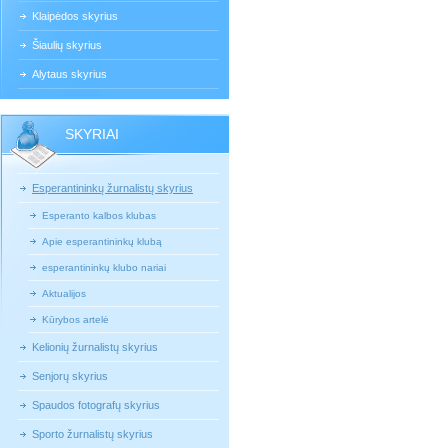
Klaipėdos skyrius
Šiaulių skyrius
Alytaus skyrius
SKYRIAI
Esperantininkų žurnalistų skyrius
Esperanto kalbos klubas
Apie esperantininkų klubą
esperantininkų klubo nariai
Aktualijos
Kūrybos artelė
Kelionių žurnalistų skyrius
Senjorų skyrius
Spaudos fotografų skyrius
Sporto žurnalistų skyrius