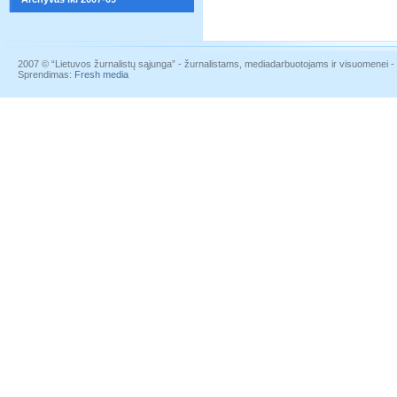
2007 © “Lietuvos žurnalistų sąjunga” - žurnalistams, mediadarbuotojams ir visuomenei - į
Sprendimas:
Fresh media