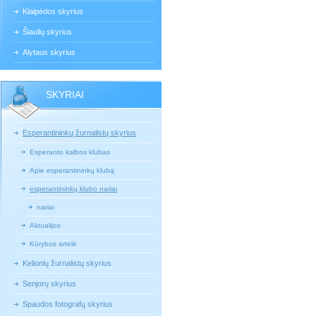
Klaipėdos skyrius
Šiaulių skyrius
Alytaus skyrius
SKYRIAI
Esperantininkų žurnalistų skyrius
Esperanto kalbos klubas
Apie esperantininkų klubą
esperantininkų klubo nariai
nariai
Aktualijos
Kūrybos artelė
Kelionių žurnalistų skyrius
Senjorų skyrius
Spaudos fotografų skyrius