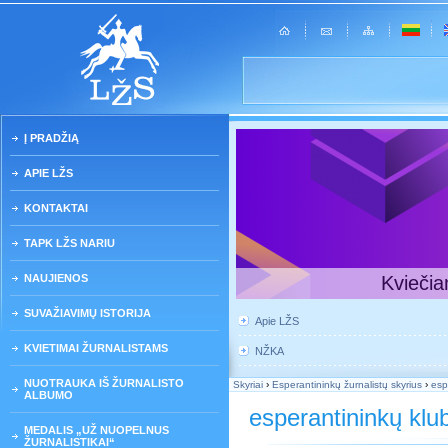
Į PRADŽIĄ
APIE LŽS
KONTAKTAI
TAPK LŽS NARIU
NAUJIENOS
Kviečia
SUVAŽIAVIMŲ ISTORIJA
Apie LŽS
KVIETIMAI ŽURNALISTAMS
NŽKA
NUOTRAUKA IŠ ŽURNALISTO
Skyriai
›
Esperantininkų žurnalistų skyrius
›
esp
ALBUMO
esperantininkų klub
MEDALIS „UŽ NUOPELNUS
ŽURNALISTIKAI“