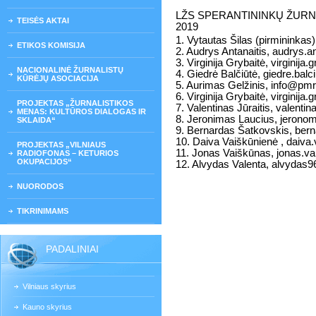
LŽS SPERANTININKŲ ŽURN
TEISĖS AKTAI
2019
1. Vytautas Šilas (pirmininkas
ETIKOS KOMISIJA
2. Audrys Antanaitis, audrys.a
3. Virginija Grybaitė, virginija.
NACIONALINĖ ŽURNALISTŲ
4. Giedrė Balčiūtė, giedre.balc
KŪRĖJŲ ASOCIACIJA
5. Aurimas Gelžinis, info@pmr.
6. Virginija Grybaitė, virginija.g
PROJEKTAS „ŽURNALISTIKOS
7. Valentinas Jūraitis, valen
MENAS: KULTŪROS DIALOGAS IR
8. Jeronimas Laucius, jeron
SKLAIDA“
9. Bernardas Šatkovskis, ber
10. Daiva Vaiškūnienė , daiva
PROJEKTAS „VILNIAUS
11. Jonas Vaiškūnas, jonas.v
RADIOFONAS – KETURIOS
OKUPACIJOS“
12. Alvydas Valenta, alvyda
NUORODOS
TIKRINIMAMS
PADALINIAI
Vilniaus skyrius
Kauno skyrius