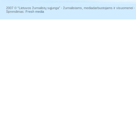
2007 © “Lietuvos žurnalistų sąjunga” - žurnalistams, mediadarbuotojams ir visuomenei - į
Sprendimas:
Fresh media