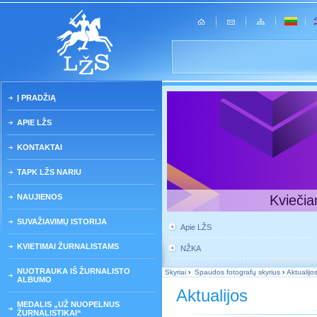
Į PRADŽIĄ
APIE LŽS
KONTAKTAI
TAPK LŽS NARIU
NAUJIENOS
Kviečia
SUVAŽIAVIMŲ ISTORIJA
Apie LŽS
KVIETIMAI ŽURNALISTAMS
NŽKA
NUOTRAUKA IŠ ŽURNALISTO
Skyriai
›
Spaudos fotografų skyrius
›
Aktualijo
ALBUMO
Aktualijos
MEDALIS „UŽ NUOPELNUS
ŽURNALISTIKAI“