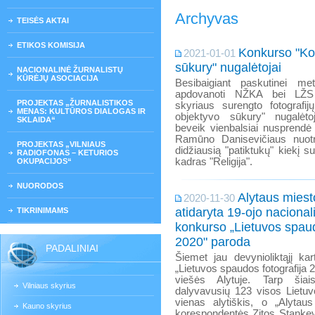
Archyvas
TEISĖS AKTAI
ETIKOS KOMISIJA
Konkurso "Ko
2021-01-01
sūkury" nugalėtojai
NACIONALINĖ ŽURNALISTŲ
KŪRĖJŲ ASOCIACIJA
Besibaigiant paskutinei me
apdovanoti NŽKA bei LŽS
PROJEKTAS „ŽURNALISTIKOS
skyriaus surengto fotografi
MENAS: KULTŪROS DIALOGAS IR
objektyvo sūkury" nugalėto
SKLAIDA“
beveik vienbalsiai nusprendė p
Ramūno Danisevičiaus nuotr
PROJEKTAS „VILNIAUS
didžiausią "patiktukų" kiekį 
RADIOFONAS – KETURIOS
kadras "Religija".
OKUPACIJOS“
NUORODOS
Alytaus miest
2020-11-30
atidaryta 19-ojo nacionali
TIKRINIMAMS
konkurso „Lietuvos spaud
2020" paroda
PADALINIAI
Šiemet jau devynioliktąjį ka
„Lietuvos spaudos fotografija 2
viešės Alytuje. Tarp šia
Vilniaus skyrius
dalyvavusių 123 visos Lietuv
vienas alytiškis, o „Alytaus
Kauno skyrius
korespondentės Zitos Stankev