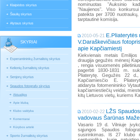
nominuotas "Auksinio kad
Klaipėdos skyrius
"Naujienos". Viso konkursu
pateikta per 3700 nuotraukų,
Šiaulių skyrius
tarptautinė komisija.
Alytaus skyrius
E.Pliaterytės
2010-05-21
V.Daraškevičiaus fotopr
SKYRIAI
apie Kapčiamiestį
Kiekvienais metais Emilijos 
Esperantininkų žurnalistų skyrius
draugija gegužės mėnesį Kapči
, rengia visuomenės pilietiniu
Kelionių žurnalistų skyrius
pagerbti 1830-1831 m. suki
Pliaterytę. Gegužės 22 d.,
Senjorų skyrius
Kapčiamiesčio E. Pliater
atidaryta fotomenininko Vytaut
Spaudos fotografų skyrius
kapčiamiestiečių veidai, mieste
Aktualijos
kitų Lietuvos vietų, kuriems Ka
Apie klubą
LŽS Spaudos 
Klubo valdyba
2010-02-22
vadovaus Šarūnas Maže
Komentarai
Vasario 19 d. Vilniuje įvyko
Kūrybos artelė
sąjungos Spaudos fotograf
susirinkimas. Iš 27 klubo 
Sporto žurnalistų skyrius
septyniolika, kurie patvirti