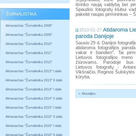
išrinko naują valdybą bei pir
Spaudos fotografų klubui vad
ŽURNALISTIKA
pakeitė naujas pirmininkas – 
Almanachas "Žurnalistika 2008"
Atidaroma Lie
2010-01-27
Almanachas "Žurnalistika 2009"
paroda Danijoje
Sausio 29 d. Danijos fotografi
Almanachas "Žurnalistika 2010"
atidaroma fotografijos paroda 
vakar ir šiandien”. Tai pirm
Almanachas "Žurnalistika 2011"
Lietuvos fotografijos meno
žiūrovams. Parodoje bus 
Almanachas "Žurnalistika 2012"
Lietuvos fotografų - Anta
Almanachas "Žurnalistika 2013" I dalis
Vikšraičio, Reginos Šulskytės 
kūryba.
Almanachas "Žurnalistika 2013" II dalis
Almanachas "Žurnalistika 2014" I dalis
Aktualijos
Almanachas "Žurnalistika 2014" II dalis
Almanachas "Žurnalistika 2015" I dalis
Almanachas "Žurnalistika 2015" II dalis
Almanachas "Žurnalistika 2016" I dalis
Almanachas "Žurnalistika 2016" II dalis