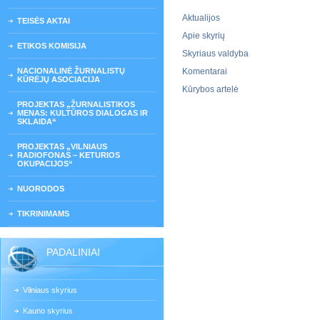
Aktualijos
TEISĖS AKTAI
Apie skyrių
ETIKOS KOMISIJA
Skyriaus valdyba
NACIONALINĖ ŽURNALISTŲ
Komentarai
KŪRĖJŲ ASOCIACIJA
Kūrybos artelė
PROJEKTAS „ŽURNALISTIKOS
MENAS: KULTŪROS DIALOGAS IR
SKLAIDA“
PROJEKTAS „VILNIAUS
RADIOFONAS – KETURIOS
OKUPACIJOS“
NUORODOS
TIKRINIMAMS
PADALINIAI
Vilniaus skyrius
Kauno skyrius