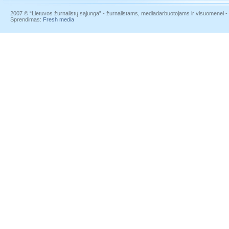
2007 © “Lietuvos žurnalistų sąjunga” - žurnalistams, mediadarbuotojams ir visuomenei - į
Sprendimas:
Fresh media