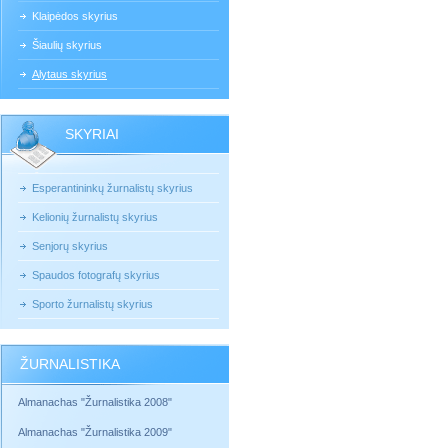
Klaipėdos skyrius
Šiaulių skyrius
Alytaus skyrius
SKYRIAI
Esperantininkų žurnalistų skyrius
Kelionių žurnalistų skyrius
Senjorų skyrius
Spaudos fotografų skyrius
Sporto žurnalistų skyrius
ŽURNALISTIKA
Almanachas "Žurnalistika 2008"
Almanachas "Žurnalistika 2009"