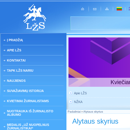
Į PRADŽIĄ
APIE LŽS
KONTAKTAI
TAPK LŽS NARIU
NAUJIENOS
Kviečia
SUVAŽIAVIMŲ ISTORIJA
Apie LŽS
KVIETIMAI ŽURNALISTAMS
NŽKA
NUOTRAUKA IŠ ŽURNALISTO
Padaliniai
›
Alytaus skyrius
ALBUMO
Alytaus skyrius
MEDALIS „UŽ NUOPELNUS
ŽURNALISTIKAI“