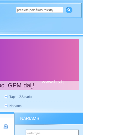
oc. GPM dalį!
Tapk LŽS nariu
Nariams
NARIAMS