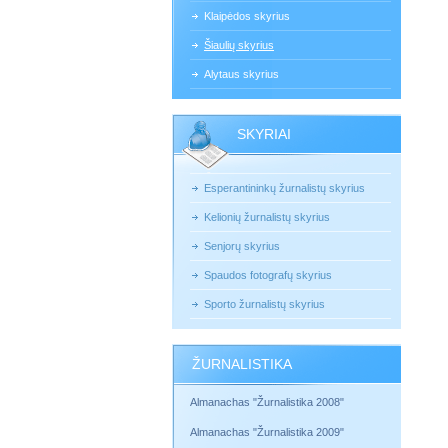
Klaipėdos skyrius
Šiaulių skyrius
Alytaus skyrius
SKYRIAI
Esperantininkų žurnalistų skyrius
Kelionių žurnalistų skyrius
Senjorų skyrius
Spaudos fotografų skyrius
Sporto žurnalistų skyrius
ŽURNALISTIKA
Almanachas "Žurnalistika 2008"
Almanachas "Žurnalistika 2009"