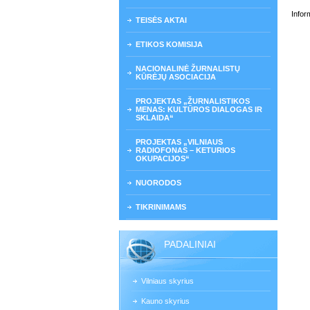
Infor
TEISĖS AKTAI
ETIKOS KOMISIJA
NACIONALINĖ ŽURNALISTŲ
KŪRĖJŲ ASOCIACIJA
PROJEKTAS „ŽURNALISTIKOS
MENAS: KULTŪROS DIALOGAS IR
SKLAIDA“
PROJEKTAS „VILNIAUS
RADIOFONAS – KETURIOS
OKUPACIJOS“
NUORODOS
TIKRINIMAMS
PADALINIAI
Vilniaus skyrius
Kauno skyrius