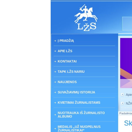
Į PRADŽIĄ
APIE LŽS
KONTAKTAI
TAPK LŽS NARIU
NAUJIENOS
SUVAŽIAVIMŲ ISTORIJA
Api
KVIETIMAI ŽURNALISTAMS
NŽ
NUOTRAUKA IŠ ŽURNALISTO
Padalinia
ALBUMO
Sk
MEDALIS „UŽ NUOPELNUS
ŽURNALISTIKAI“