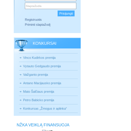
Registruotis
Priminti slaptažodį
KONKURSAI
Vinco Kudirkos premija
Vytauto Gedgaudo premija
Vaižganto premija
Antano Macijausko premija
Mato Šalčiaus premija
Petro Babicko premija
Konkursas „Žmogus ir aplinka“
NŽKA VEIKLĄ FINANSUOJA