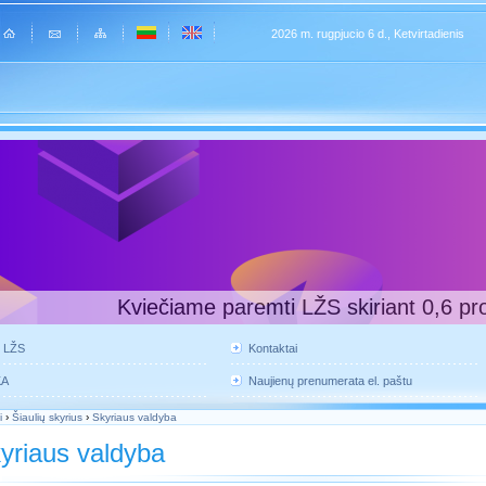
2026 m. rugpjucio 6 d., Ketvirtadienis
Kviečiame paremti LŽS skiriant 0,6 pr
e LŽS
Kontaktai
KA
Naujienų prenumerata el. paštu
i
›
Šiaulių skyrius
›
Skyriaus valdyba
yriaus valdyba