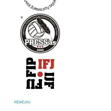
RĖMĖJAS