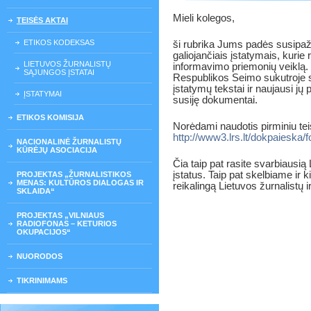
Mieli kolegos,
TEISĖS AKTAI
ETIKOS KODEKSAS
ši rubrika Jums padės susipaži
galiojančiais įstatymais, kurie
LIETUVOS ŽURNALISTŲ
informavimo priemonių veiklą. 
SĄJUNGOS ĮSTATAI
Respublikos Seimo sukutroje spe
įstatymų tekstai ir naujausi jų 
ĮSTATYMAI
susiję dokumentai.
ETIKOS KOMISIJA
Norėdami naudotis pirminiu tei
http://www3.lrs.lt/dokpaieska/
NACIONALINĖ ŽURNALISTŲ
KŪRĖJŲ ASOCIACIJA
Čia taip pat rasite svarbiausi
įstatus. Taip pat skelbiame ir k
PROJEKTAS „ŽURNALISTIKOS
MENAS: KULTŪROS DIALOGAS IR
reikalingą Lietuvos žurnalistų i
SKLAIDA“
PROJEKTAS „VILNIAUS
RADIOFONAS – KETURIOS
OKUPACIJOS“
NUORODOS
TIKRINIMAMS