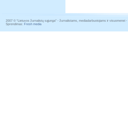
2007 © “Lietuvos žurnalistų sąjunga” - žurnalistams, mediadarbuotojams ir visuomenei - į
Sprendimas:
Fresh media