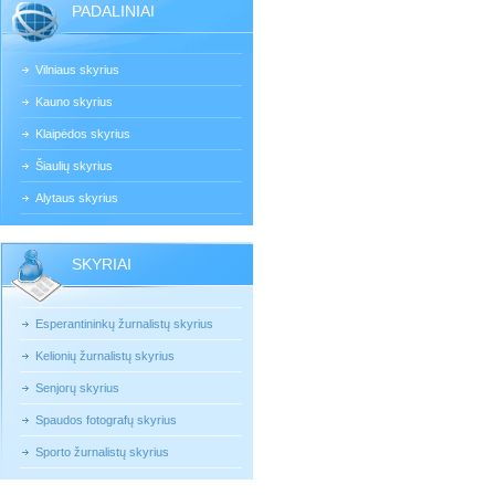
PADALINIAI
Vilniaus skyrius
Kauno skyrius
Klaipėdos skyrius
Šiaulių skyrius
Alytaus skyrius
SKYRIAI
Esperantininkų žurnalistų skyrius
Kelionių žurnalistų skyrius
Senjorų skyrius
Spaudos fotografų skyrius
Sporto žurnalistų skyrius