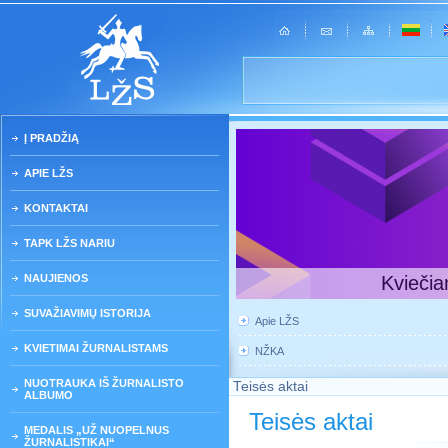
Į PRADŽIĄ
APIE LŽS
KONTAKTAI
TAPK LŽS NARIU
NAUJIENOS
Kviečia
SUVAŽIAVIMŲ ISTORIJA
Apie LŽS
KVIETIMAI ŽURNALISTAMS
NŽKA
NUOTRAUKA IŠ ŽURNALISTO
Teisės aktai
ALBUMO
Teisės aktai
MEDALIS „UŽ NUOPELNUS
ŽURNALISTIKAI“