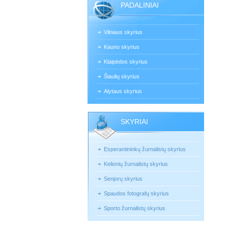
PADALINIAI
Vilniaus skyrius
Kauno skyrius
Klaipėdos skyrius
Šiaulių skyrius
Alytaus skyrius
SKYRIAI
Esperantininkų žurnalistų skyrius
Kelionių žurnalistų skyrius
Senjorų skyrius
Spaudos fotografų skyrius
Sporto žurnalistų skyrius