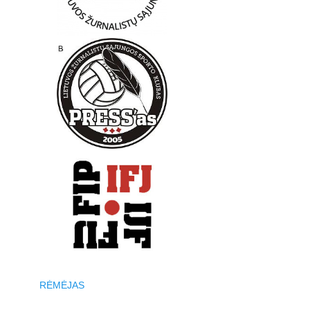
RĖMĖJAS