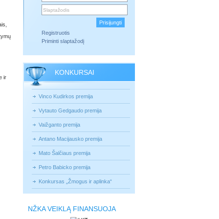
is,
Registruotis
atymų
Priminti slaptažodį
KONKURSAI
 ir
Vinco Kudirkos premija
Vytauto Gedgaudo premija
Vaižganto premija
Antano Macijausko premija
Mato Šalčiaus premija
Petro Babicko premija
Konkursas „Žmogus ir aplinka“
NŽKA VEIKLĄ FINANSUOJA