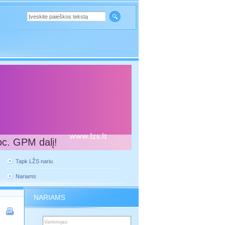
oc. GPM dalį!
Tapk LŽS nariu
Nariams
NARIAMS