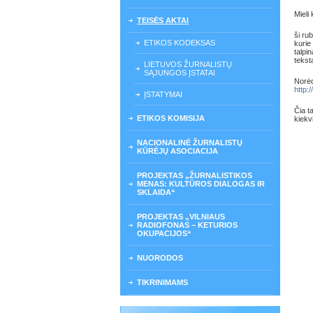
Mieli
TEISĖS AKTAI
ši ru
ETIKOS KODEKSAS
kurie
talpi
tekst
LIETUVOS ŽURNALISTŲ
SĄJUNGOS ĮSTATAI
Norėd
http:
ĮSTATYMAI
Čia t
ETIKOS KOMISIJA
kiekv
NACIONALINĖ ŽURNALISTŲ
KŪRĖJŲ ASOCIACIJA
PROJEKTAS „ŽURNALISTIKOS
MENAS: KULTŪROS DIALOGAS IR
SKLAIDA“
PROJEKTAS „VILNIAUS
RADIOFONAS – KETURIOS
OKUPACIJOS“
NUORODOS
TIKRINIMAMS