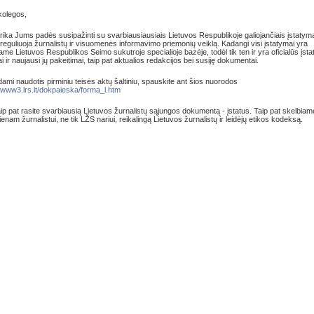
 kolegos,
brika Jums padės susipažinti su svarbiausiausiais Lietuvos Respublikoje galiojančiais įstatyma
 reguliuoja žurnalistų ir visuomenės informavimo priemonių veiklą. Kadangi visi įstatymai yra
name Lietuvos Respublikos Seimo sukutroje specialioje bazėje, todėl tik ten ir yra oficialūs įst
ai ir naujausi jų pakeitimai, taip pat aktualios redakcijos bei susiję dokumentai.
ami naudotis pirminiu teisės aktų šaltiniu, spauskite ant šios nuorodos
//www3.lrs.lt/dokpaieska/forma_l.htm
aip pat rasite svarbiausią Lietuvos žurnalistų sąjungos dokumentą - įstatus. Taip pat skelbiame
ienam žurnalistui, ne tik LŽS nariui, reikalingą Lietuvos žurnalistų ir leidėjų etikos kodeksą.