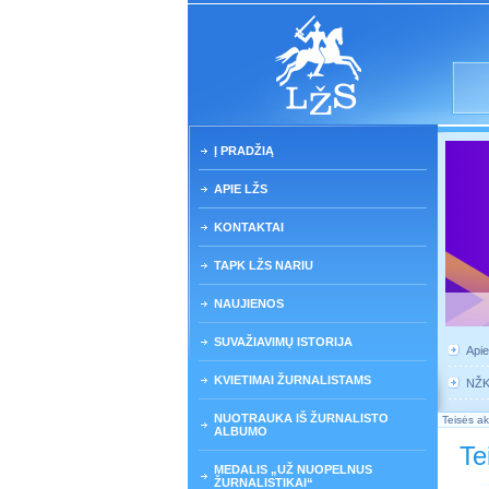
Į PRADŽIĄ
APIE LŽS
KONTAKTAI
TAPK LŽS NARIU
NAUJIENOS
SUVAŽIAVIMŲ ISTORIJA
Api
KVIETIMAI ŽURNALISTAMS
NŽ
NUOTRAUKA IŠ ŽURNALISTO
Teisės ak
ALBUMO
Te
MEDALIS „UŽ NUOPELNUS
ŽURNALISTIKAI“