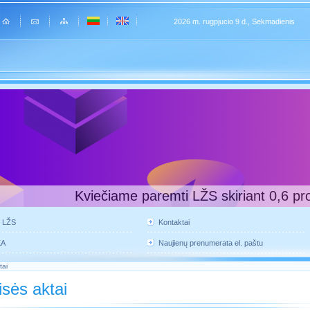
2026 m. rugpjucio 9 d., Sekmadienis
Kviečiame paremti LŽS skiriant 0,6 pr
e LŽS
Kontaktai
KA
Naujienų prenumerata el. paštu
tai
isės aktai