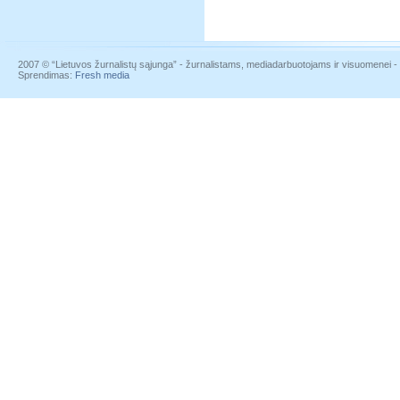
2007 © “Lietuvos žurnalistų sąjunga” - žurnalistams, mediadarbuotojams ir visuomenei - į
Sprendimas:
Fresh media