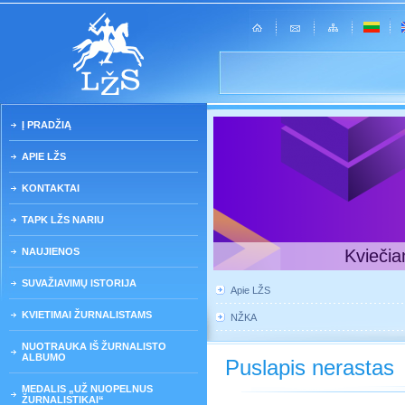
Į PRADŽIĄ
APIE LŽS
KONTAKTAI
TAPK LŽS NARIU
NAUJIENOS
Kviečia
SUVAŽIAVIMŲ ISTORIJA
Apie LŽS
KVIETIMAI ŽURNALISTAMS
NŽKA
NUOTRAUKA IŠ ŽURNALISTO
ALBUMO
Puslapis nerastas
MEDALIS „UŽ NUOPELNUS
ŽURNALISTIKAI“