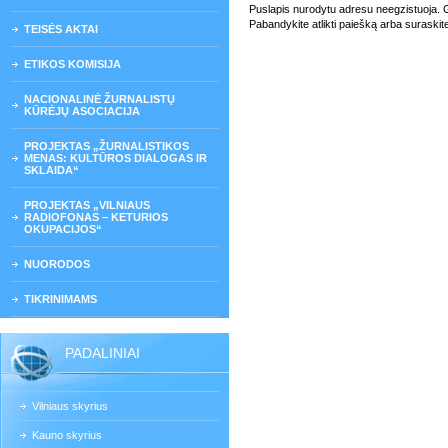
Puslapis nurodytu adresu neegzistuoja. Gali
Pabandykite atlikti paiešką arba suraskit
TEISĖS AKTAI
ETIKOS KOMISIJA
NACIONALINĖ ŽURNALISTŲ
KŪRĖJŲ ASOCIACIJA
PROJEKTAS „ŽURNALISTIKOS
MENAS: KULTŪROS DIALOGAS IR
SKLAIDA“
PROJEKTAS „VILNIAUS
RADIOFONAS – KETURIOS
OKUPACIJOS“
NUORODOS
TIKRINIMAMS
PADALINIAI
Vilniaus skyrius
Kauno skyrius