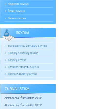
Klaipėdos skyrius
Šiaulių skyrius
Alytaus skyrius
SKYRIAI
Esperantininkų žurnalistų skyrius
Kelionių žurnalistų skyrius
Senjorų skyrius
Spaudos fotografų skyrius
Sporto žurnalistų skyrius
ŽURNALISTIKA
Almanachas "Žurnalistika 2008"
Almanachas "Žurnalistika 2009"