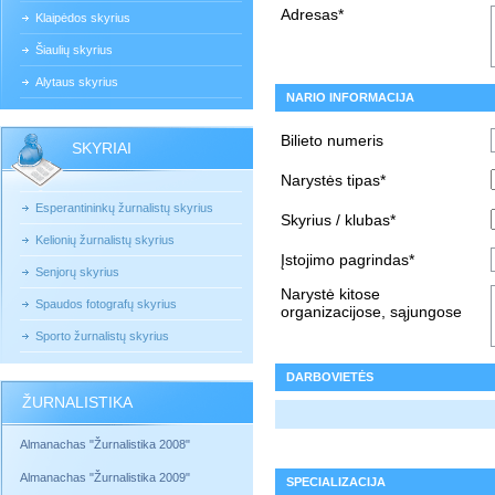
Adresas*
Klaipėdos skyrius
Šiaulių skyrius
Alytaus skyrius
NARIO INFORMACIJA
Bilieto numeris
SKYRIAI
Narystės tipas*
Esperantininkų žurnalistų skyrius
Skyrius / klubas*
Kelionių žurnalistų skyrius
Įstojimo pagrindas*
Senjorų skyrius
Narystė kitose
Spaudos fotografų skyrius
organizacijose, sąjungose
Sporto žurnalistų skyrius
DARBOVIETĖS
ŽURNALISTIKA
Almanachas "Žurnalistika 2008"
Almanachas "Žurnalistika 2009"
SPECIALIZACIJA