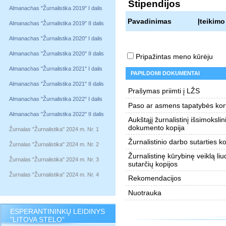
Stipendijos
Almanachas "Žurnalistika 2019" I dalis
Pavadinimas
Įteikimo
Almanachas "Žurnalistika 2019" II dalis
Almanachas "Žurnalistika 2020" I dalis
Almanachas "Žurnalistika 2020" II dalis
Pripažintas meno kūrėju
Almanachas "Žurnalistika 2021" I dalis
PAPILDOMI DOKUMENTAI
Almanachas "Žurnalistika 2021" II dalis
Prašymas priimti į LŽS
Almanachas "Žurnalistika 2022" I dalis
Paso ar asmens tapatybės kort
Almanachas "Žurnalistika 2022" II dalis
Aukštąjį žurnalistinį išsimokslin
dokumento kopija
Žurnalas "Žurnalistika" 2024 m. Nr. 1
Žurnalistinio darbo sutarties ko
Žurnalas "Žurnalistika" 2024 m. Nr. 2
Žurnalistinę kūrybinę veiklą liu
Žurnalas "Žurnalistika" 2024 m. Nr. 3
sutarčių kopijos
Žurnalas "Žurnalistika" 2024 m. Nr. 4
Rekomendacijos
Nuotrauka
ESPERANTININKŲ LEIDINYS
"LITOVA STELO"