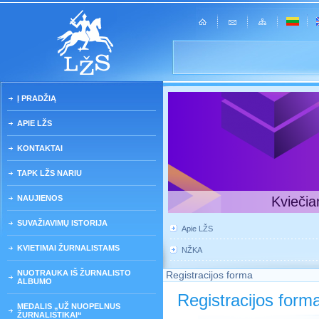
Į PRADŽIĄ
APIE LŽS
KONTAKTAI
TAPK LŽS NARIU
NAUJIENOS
Kviečia
SUVAŽIAVIMŲ ISTORIJA
Apie LŽS
KVIETIMAI ŽURNALISTAMS
NŽKA
NUOTRAUKA IŠ ŽURNALISTO
Registracijos forma
ALBUMO
Registracijos form
MEDALIS „UŽ NUOPELNUS
ŽURNALISTIKAI“