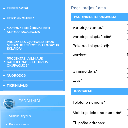
Registracijos forma
TEISĖS AKTAI
PAGRINDINĖ INFORMACIJA
ETIKOS KOMISIJA
Vartotojo vardas*
NACIONALINĖ ŽURNALISTŲ
KŪRĖJŲ ASOCIACIJA
Vartotojo slaptažodis*
PROJEKTAS „ŽURNALISTIKOS
MENAS: KULTŪROS DIALOGAS IR
Pakartoti slaptažodį*
SKLAIDA“
Vardas*
PROJEKTAS „VILNIAUS
RADIOFONAS – KETURIOS
OKUPACIJOS“
Gimimo data*
NUORODOS
Lytis*
TIKRINIMAMS
KONTAKTAI
PADALINIAI
Telefono numeris*
Mobiliojo telefono numeris*
Vilniaus skyrius
El. pašto adresas*
Kauno skyrius