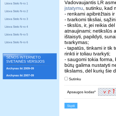
Vadovaujantis LR asm
Litova Stelo N-ro 1
įstatymu
, sutinku, ka
Litova Stelo N-ro 2
- renkami apibrėžtais ir 
- tvarkomi tiksliai, sąžini
Litova Stelo N-ro 3
- tikslūs, ir, jei reik
Litova Stelo N-ro 4
atnaujinami; netikslūs
Litova Stelo N-ro 5
ištaisyti, papildyti, sun
tvarkymas;
Litova Stelo N-ro 6
- tapatūs, tinkami ir tik
rinkti ir toliau tvarkyti;
SENOS INTERNETO
- saugomi tokia forma
SVETAINĖS VERSIJOS
būtų galima nustatyti ne
Archyvas iki 2009-09
tikslams, dėl kurių šie
Archyvas iki 2007-09
Sutinku
Apsaugos kodas*