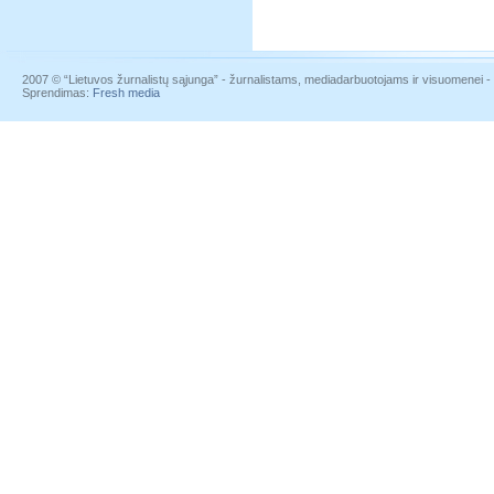
2007 © “Lietuvos žurnalistų sąjunga” - žurnalistams, mediadarbuotojams ir visuomenei - į
Sprendimas:
Fresh media