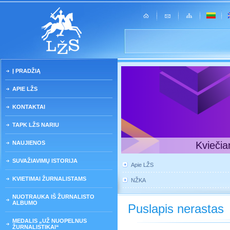
Į PRADŽIĄ
APIE LŽS
KONTAKTAI
TAPK LŽS NARIU
NAUJIENOS
Kviečia
SUVAŽIAVIMŲ ISTORIJA
Apie LŽS
KVIETIMAI ŽURNALISTAMS
NŽKA
NUOTRAUKA IŠ ŽURNALISTO
ALBUMO
Puslapis nerastas
MEDALIS „UŽ NUOPELNUS
ŽURNALISTIKAI“