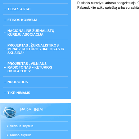
Puslapis nurodytu adresu neegzistuoja. Gali
Pabandykite atlikti paiešką arba suraskit
TEISĖS AKTAI
ETIKOS KOMISIJA
NACIONALINĖ ŽURNALISTŲ
KŪRĖJŲ ASOCIACIJA
PROJEKTAS „ŽURNALISTIKOS
MENAS: KULTŪROS DIALOGAS IR
SKLAIDA“
PROJEKTAS „VILNIAUS
RADIOFONAS – KETURIOS
OKUPACIJOS“
NUORODOS
TIKRINIMAMS
PADALINIAI
Vilniaus skyrius
Kauno skyrius