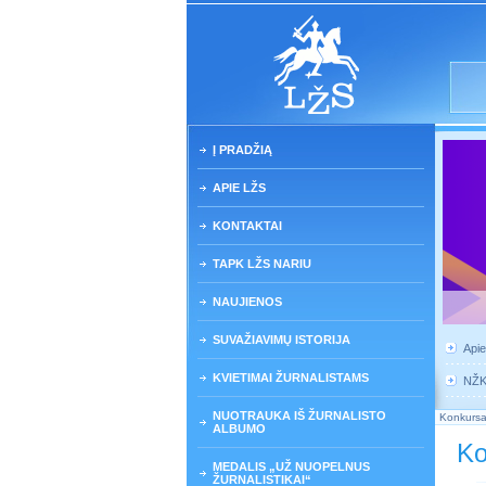
Į PRADŽIĄ
APIE LŽS
KONTAKTAI
TAPK LŽS NARIU
NAUJIENOS
SUVAŽIAVIMŲ ISTORIJA
Api
KVIETIMAI ŽURNALISTAMS
NŽ
NUOTRAUKA IŠ ŽURNALISTO
Konkursa
ALBUMO
Ko
MEDALIS „UŽ NUOPELNUS
ŽURNALISTIKAI“