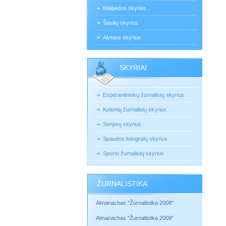
Klaipėdos skyrius
Šiaulių skyrius
Alytaus skyrius
SKYRIAI
Esperantininkų žurnalistų skyrius
Kelionių žurnalistų skyrius
Senjorų skyrius
Spaudos fotografų skyrius
Sporto žurnalistų skyrius
ŽURNALISTIKA
Almanachas "Žurnalistika 2008"
Almanachas "Žurnalistika 2009"