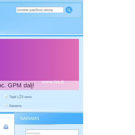
oc. GPM dalį!
Tapk LŽS nariu
Nariams
NARIAMS