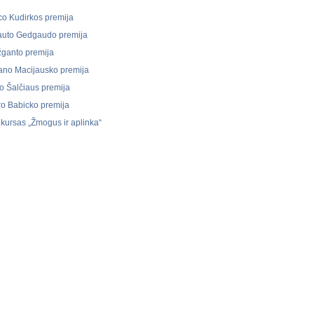
co Kudirkos premija
auto Gedgaudo premija
žganto premija
ano Macijausko premija
o Šalčiaus premija
ro Babicko premija
kursas „Žmogus ir aplinka“