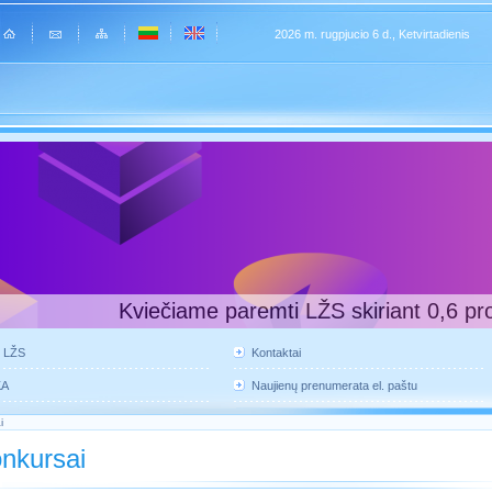
2026 m. rugpjucio 6 d., Ketvirtadienis
Kviečiame paremti LŽS skiriant 0,6 pr
e LŽS
Kontaktai
KA
Naujienų prenumerata el. paštu
i
nkursai