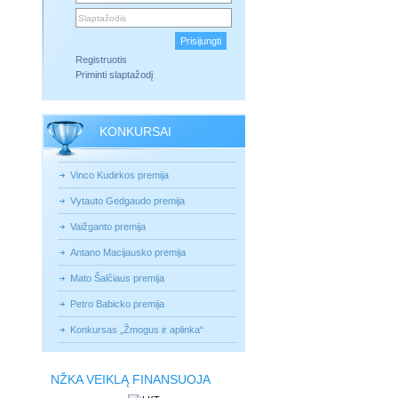
Registruotis
Priminti slaptažodį
KONKURSAI
Vinco Kudirkos premija
Vytauto Gedgaudo premija
Vaižganto premija
Antano Macijausko premija
Mato Šalčiaus premija
Petro Babicko premija
Konkursas „Žmogus ir aplinka“
NŽKA VEIKLĄ FINANSUOJA