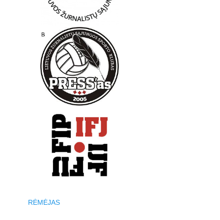
RĖMĖJAS