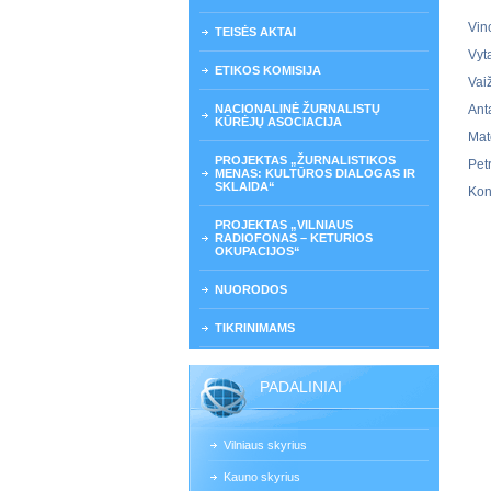
Vin
TEISĖS AKTAI
Vyt
ETIKOS KOMISIJA
Vai
NACIONALINĖ ŽURNALISTŲ
Ant
KŪRĖJŲ ASOCIACIJA
Mat
PROJEKTAS „ŽURNALISTIKOS
Pet
MENAS: KULTŪROS DIALOGAS IR
SKLAIDA“
Kon
PROJEKTAS „VILNIAUS
RADIOFONAS – KETURIOS
OKUPACIJOS“
NUORODOS
TIKRINIMAMS
PADALINIAI
Vilniaus skyrius
Kauno skyrius