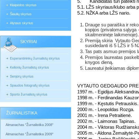
5.
Kandidatas turi pateikti
Klaipėdos skyrius
5.1. LŽS skyriaus/klubo arba pi
5.2. NŽKA arba LŽS nario.
Šiaulių skyrius
Alytaus skyrius
Drauge su paraiška ir reko
kopijos (privaloma sąlyga - 
skaitmeninėje laikmenoje)
Premiją skiria
Vytauto Ged
SKYRIAI
susidedanti iš 5 LŽS ir 5 
Tas pats asmuo premijos lau
Premijos laureatas paske
Esperantininkų žurnalistų skyrius
knygos dieną.
Kelionių žurnalistų skyrius
Laureatui įteikiamas diplom
Senjorų skyrius
Spaudos fotografų skyrius
VYTAUTO GEDGAUDO PREM
1997 m. - Egidijus Aleksandrav
Sporto žurnalistų skyrius
1998 m. - Ferdinandas Kauzo
1999 m. - Kęstutis Petrauskis.
2000 m. - Leopoldas Rozga.
ŽURNALISTIKA
2001 m. - Irena Petraitienė.
2002 m. - Laimonas Tapinas.
Almanachas "Žurnalistika 2008"
2004 m. - Viktoras Rudžiansk
2005 m. - Aldona Žemaitytė-Pe
Almanachas "Žurnalistika 2009"