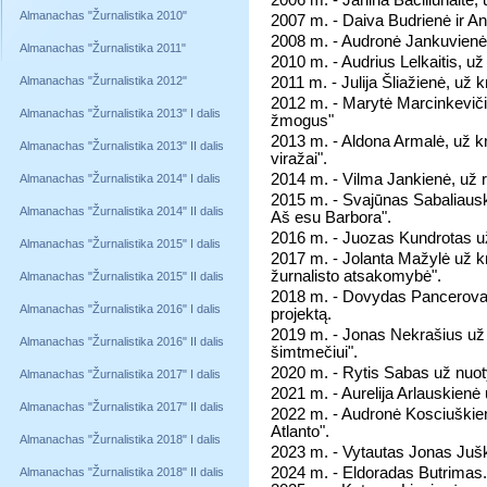
2006 m. - Janina Bačiliūnaitė, u
Almanachas "Žurnalistika 2010"
2007 m. - Daiva Budrienė ir A
2008 m. - Audronė Jankuvienė, 
Almanachas "Žurnalistika 2011"
2010 m. - Audrius Lelkaitis, už
Almanachas "Žurnalistika 2012"
2011 m. - Julija Šliažienė, už 
2012 m. - Marytė Marcinkevič
Almanachas "Žurnalistika 2013" I dalis
žmogus"
2013 m. - Aldona Armalė, už 
Almanachas "Žurnalistika 2013" II dalis
viražai".
2014 m. - Vilma Jankienė, už ra
Almanachas "Žurnalistika 2014" I dalis
2015 m. - Svajūnas Sabaliausk
Almanachas "Žurnalistika 2014" II dalis
Aš esu Barbora".
2016 m. - Juozas Kundrotas už 
Almanachas "Žurnalistika 2015" I dalis
2017 m. - Jolanta Mažylė už k
žurnalisto atsakomybė".
Almanachas "Žurnalistika 2015" II dalis
2018 m. - Dovydas Pancerova
Almanachas "Žurnalistika 2016" I dalis
projektą.
2019 m. - Jonas Nekrašius už cik
Almanachas "Žurnalistika 2016" II dalis
šimtmečiui".
2020 m. - Rytis Sabas už nuot
Almanachas "Žurnalistika 2017" I dalis
2021 m. - Aurelija Arlauskienė
Almanachas "Žurnalistika 2017" II dalis
2022 m. - Audronė Kosciuškienė 
Atlanto".
Almanachas "Žurnalistika 2018" I dalis
2023 m. - Vytautas Jonas Juš
2024 m. - Eldoradas Butrimas
Almanachas "Žurnalistika 2018" II dalis