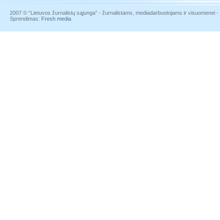
2007 © “Lietuvos žurnalistų sąjunga” - žurnalistams, mediadarbuotojams ir visuomenei - į
Sprendimas:
Fresh media