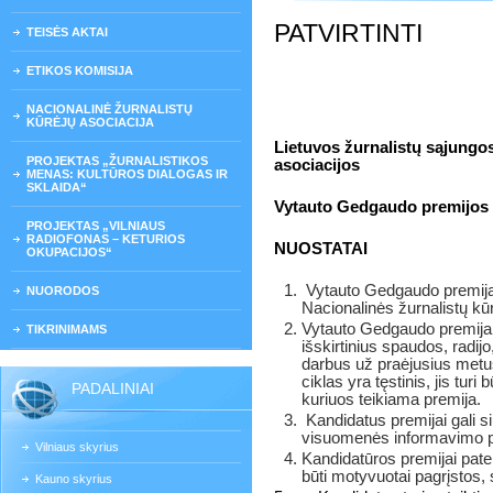
PATVIRTINTI
TEISĖS AKTAI
ETIKOS KOMISIJA
NACIONALINĖ ŽURNALISTŲ
KŪRĖJŲ ASOCIACIJA
Lietuvos žurnalistų sąjungos
PROJEKTAS „ŽURNALISTIKOS
asociacijos
MENAS: KULTŪROS DIALOGAS IR
SKLAIDA“
Vytauto Gedgaudo premijos
PROJEKTAS „VILNIAUS
RADIOFONAS – KETURIOS
NUOSTATAI
OKUPACIJOS“
Vytauto Gedgaudo premija 
NUORODOS
Nacionalinės žurnalistų kū
Vytauto Gedgaudo premija s
TIKRINIMAMS
išskirtinius spaudos, radijo,
darbus už praėjusius metu
ciklas yra tęstinis, jis turi
PADALINIAI
kuriuos teikiama premija.
Kandidatus premijai gali si
visuomenės informavimo pr
Vilniaus skyrius
Kandidatūros premijai patei
būti motyvuotai pagrįstos, 
Kauno skyrius