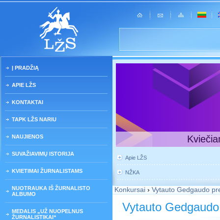
Į PRADŽIĄ
APIE LŽS
KONTAKTAI
TAPK LŽS NARIU
NAUJIENOS
Kviečia
SUVAŽIAVIMŲ ISTORIJA
Apie LŽS
KVIETIMAI ŽURNALISTAMS
NŽKA
NUOTRAUKA IŠ ŽURNALISTO
Konkursai
›
Vytauto Gedgaudo pr
ALBUMO
Vytauto Gedgaudo
MEDALIS „UŽ NUOPELNUS
ŽURNALISTIKAI“