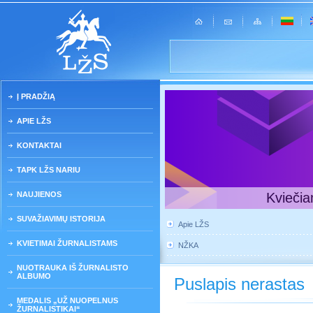
Į PRADŽIĄ
APIE LŽS
KONTAKTAI
TAPK LŽS NARIU
NAUJIENOS
Kviečia
SUVAŽIAVIMŲ ISTORIJA
Apie LŽS
KVIETIMAI ŽURNALISTAMS
NŽKA
NUOTRAUKA IŠ ŽURNALISTO
ALBUMO
Puslapis nerastas
MEDALIS „UŽ NUOPELNUS
ŽURNALISTIKAI“