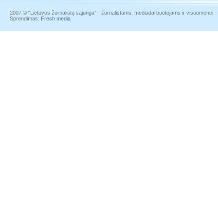
2007 © “Lietuvos žurnalistų sąjunga” - žurnalistams, mediadarbuotojams ir visuomenei - į
Sprendimas:
Fresh media