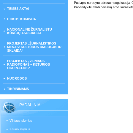
Puslapis nurodytu adresu neegzistuoja. Gali
Pabandykite atlikti paiešką arba suraskit
TEISĖS AKTAI
ETIKOS KOMISIJA
NACIONALINĖ ŽURNALISTŲ
KŪRĖJŲ ASOCIACIJA
PROJEKTAS „ŽURNALISTIKOS
MENAS: KULTŪROS DIALOGAS IR
SKLAIDA“
PROJEKTAS „VILNIAUS
RADIOFONAS – KETURIOS
OKUPACIJOS“
NUORODOS
TIKRINIMAMS
PADALINIAI
Vilniaus skyrius
Kauno skyrius