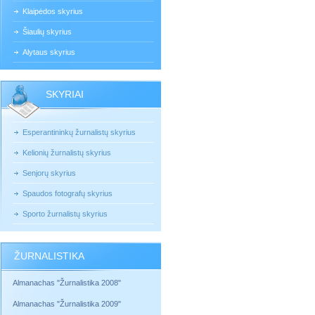
Klaipėdos skyrius
Šiaulių skyrius
Alytaus skyrius
SKYRIAI
Esperantininkų žurnalistų skyrius
Kelionių žurnalistų skyrius
Senjorų skyrius
Spaudos fotografų skyrius
Sporto žurnalistų skyrius
ŽURNALISTIKA
Almanachas "Žurnalistika 2008"
Almanachas "Žurnalistika 2009"