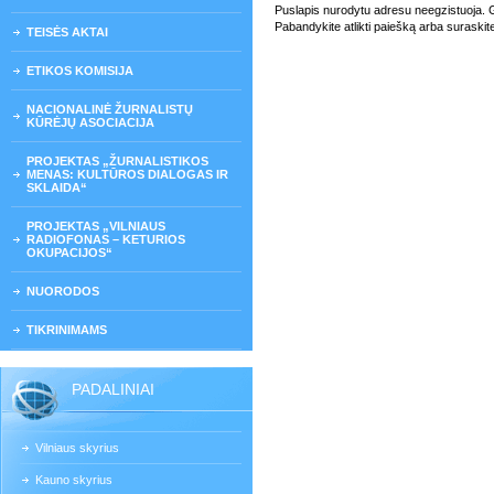
Puslapis nurodytu adresu neegzistuoja. Gali
Pabandykite atlikti paiešką arba suraskit
TEISĖS AKTAI
ETIKOS KOMISIJA
NACIONALINĖ ŽURNALISTŲ
KŪRĖJŲ ASOCIACIJA
PROJEKTAS „ŽURNALISTIKOS
MENAS: KULTŪROS DIALOGAS IR
SKLAIDA“
PROJEKTAS „VILNIAUS
RADIOFONAS – KETURIOS
OKUPACIJOS“
NUORODOS
TIKRINIMAMS
PADALINIAI
Vilniaus skyrius
Kauno skyrius