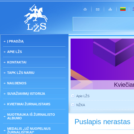
Į PRADŽIĄ
APIE LŽS
KONTAKTAI
TAPK LŽS NARIU
NAUJIENOS
Kviečia
SUVAŽIAVIMŲ ISTORIJA
Apie LŽS
KVIETIMAI ŽURNALISTAMS
NŽKA
NUOTRAUKA IŠ ŽURNALISTO
ALBUMO
Puslapis nerastas
MEDALIS „UŽ NUOPELNUS
ŽURNALISTIKAI“