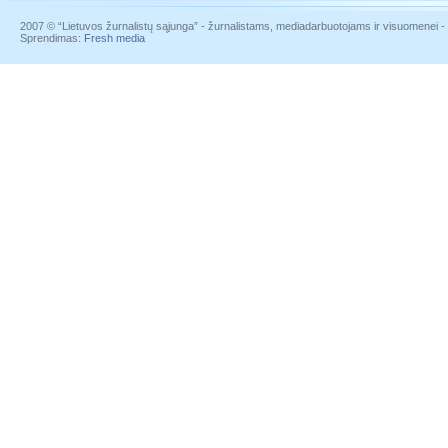
2007 © “Lietuvos žurnalistų sąjunga” - žurnalistams, mediadarbuotojams ir visuomenei - į
Sprendimas:
Fresh media