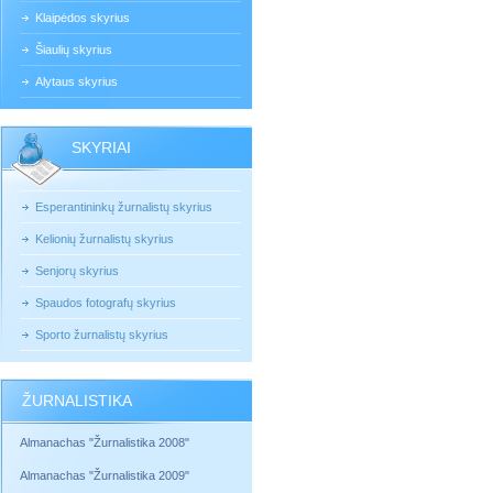
Klaipėdos skyrius
Šiaulių skyrius
Alytaus skyrius
SKYRIAI
Esperantininkų žurnalistų skyrius
Kelionių žurnalistų skyrius
Senjorų skyrius
Spaudos fotografų skyrius
Sporto žurnalistų skyrius
ŽURNALISTIKA
Almanachas "Žurnalistika 2008"
Almanachas "Žurnalistika 2009"