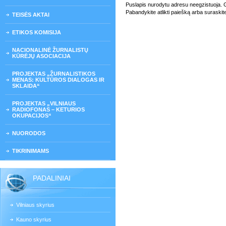
Puslapis nurodytu adresu neegzistuoja. Gali
Pabandykite atlikti paiešką arba suraskit
TEISĖS AKTAI
ETIKOS KOMISIJA
NACIONALINĖ ŽURNALISTŲ
KŪRĖJŲ ASOCIACIJA
PROJEKTAS „ŽURNALISTIKOS
MENAS: KULTŪROS DIALOGAS IR
SKLAIDA“
PROJEKTAS „VILNIAUS
RADIOFONAS – KETURIOS
OKUPACIJOS“
NUORODOS
TIKRINIMAMS
PADALINIAI
Vilniaus skyrius
Kauno skyrius