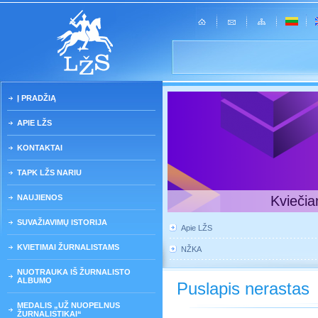
Į PRADŽIĄ
APIE LŽS
KONTAKTAI
TAPK LŽS NARIU
NAUJIENOS
Kviečia
SUVAŽIAVIMŲ ISTORIJA
Apie LŽS
KVIETIMAI ŽURNALISTAMS
NŽKA
NUOTRAUKA IŠ ŽURNALISTO
ALBUMO
Puslapis nerastas
MEDALIS „UŽ NUOPELNUS
ŽURNALISTIKAI“