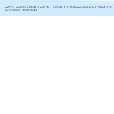
2007 © “Lietuvos žurnalistų sąjunga” - žurnalistams, mediadarbuotojams ir visuomenei - į
Sprendimas:
Fresh media