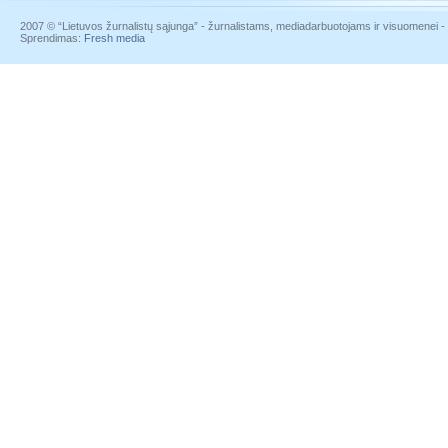
2007 © “Lietuvos žurnalistų sąjunga” - žurnalistams, mediadarbuotojams ir visuomenei - į
Sprendimas:
Fresh media