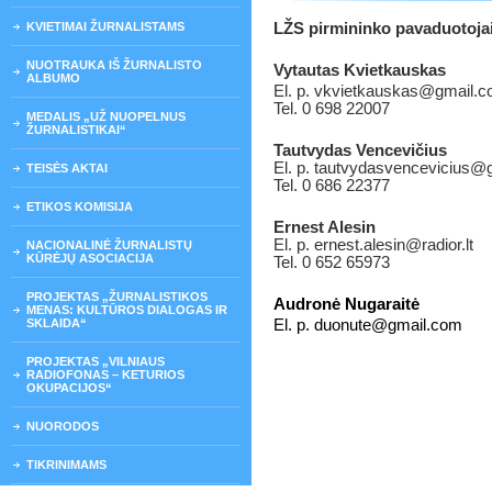
KVIETIMAI ŽURNALISTAMS
LŽS pirmininko pavaduotoja
NUOTRAUKA IŠ ŽURNALISTO
Vytautas Kvietkauskas
ALBUMO
El. p. vkvietkauskas@gmail.
Tel. 0 698 22007
MEDALIS „UŽ NUOPELNUS
ŽURNALISTIKAI“
Tautvydas Vencevičius
El. p. tautvydasvencevicius@
TEISĖS AKTAI
Tel. 0 686 22377
ETIKOS KOMISIJA
Ernest Alesin
El. p. ernest.alesin@radior.lt
NACIONALINĖ ŽURNALISTŲ
KŪRĖJŲ ASOCIACIJA
Tel. 0 652 65973
PROJEKTAS „ŽURNALISTIKOS
Audronė Nugaraitė
MENAS: KULTŪROS DIALOGAS IR
SKLAIDA“
El. p. duonute@gmail.com
PROJEKTAS „VILNIAUS
RADIOFONAS – KETURIOS
OKUPACIJOS“
NUORODOS
TIKRINIMAMS