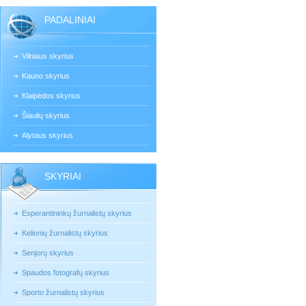
PADALINIAI
Vilniaus skyrius
Kauno skyrius
Klaipėdos skyrius
Šiaulių skyrius
Alytaus skyrius
SKYRIAI
Esperantininkų žurnalistų skyrius
Kelionių žurnalistų skyrius
Senjorų skyrius
Spaudos fotografų skyrius
Sporto žurnalistų skyrius