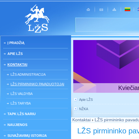
Į PRADŽIĄ
APIE LŽS
KONTAKTAI
LŽS ADMINISTRACIJA
LŽS PIRMININKO PAVADUOTOJAI
Kviečia
LŽS VALDYBA
Apie LŽS
LŽS TARYBA
NŽKA
TAPK LŽS NARIU
Kontaktai
›
LŽS pirmininko pavadu
NAUJIENOS
LŽS pirmininko pav
SUVAŽIAVIMŲ ISTORIJA