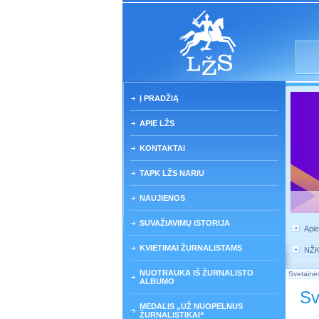
Į PRADŽIĄ
APIE LŽS
KONTAKTAI
TAPK LŽS NARIU
NAUJIENOS
SUVAŽIAVIMŲ ISTORIJA
Api
KVIETIMAI ŽURNALISTAMS
NŽ
NUOTRAUKA IŠ ŽURNALISTO
Svetainės
ALBUMO
Sv
MEDALIS „UŽ NUOPELNUS
ŽURNALISTIKAI“