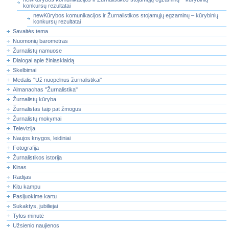
konkursų rezultatai
newKūrybos komunikacijos ir Žurnalistikos stojamųjų egzaminų – kūrybinių
konkursų rezultatai
Savaitės tema
Nuomonių barometras
Žurnalistų namuose
Dialogai apie žiniasklaidą
Skelbimai
Medalis "Už nuopelnus žurnalistikai"
Almanachas "Žurnalistika"
Žurnalistų kūryba
Žurnalistas taip pat žmogus
Žurnalistų mokymai
Televizija
Naujos knygos, leidiniai
Fotografija
Žurnalistikos istorija
Kinas
Radijas
Kitu kampu
Pasijuokime kartu
Sukaktys, jubiliejai
Tylos minutė
Užsienio naujienos