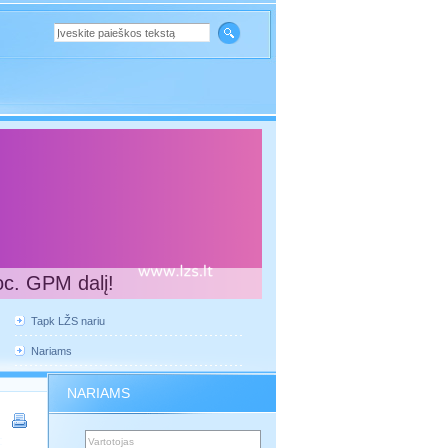
oc. GPM dalį!
Tapk LŽS nariu
Nariams
NARIAMS