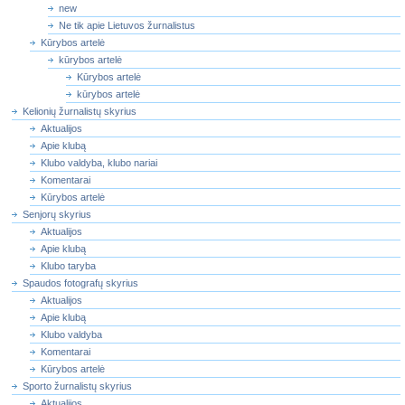
new
Ne tik apie Lietuvos žurnalistus
Kūrybos artelė
kūrybos artelė
Kūrybos artelė
kūrybos artelė
Kelionių žurnalistų skyrius
Aktualijos
Apie klubą
Klubo valdyba, klubo nariai
Komentarai
Kūrybos artelė
Senjorų skyrius
Aktualijos
Apie klubą
Klubo taryba
Spaudos fotografų skyrius
Aktualijos
Apie klubą
Klubo valdyba
Komentarai
Kūrybos artelė
Sporto žurnalistų skyrius
Aktualijos