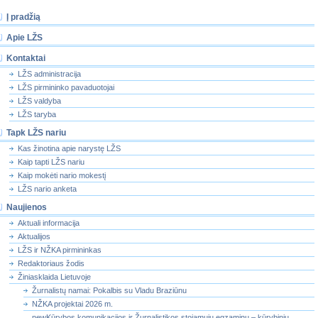
Į pradžią
Apie LŽS
Kontaktai
LŽS administracija
LŽS pirmininko pavaduotojai
LŽS valdyba
LŽS taryba
Tapk LŽS nariu
Kas žinotina apie narystę LŽS
Kaip tapti LŽS nariu
Kaip mokėti nario mokestį
LŽS nario anketa
Naujienos
Aktuali informacija
Aktualijos
LŽS ir NŽKA pirmininkas
Redaktoriaus žodis
Žiniasklaida Lietuvoje
Žurnalistų namai: Pokalbis su Vladu Braziūnu
NŽKA projektai 2026 m.
newKūrybos komunikacijos ir Žurnalistikos stojamųjų egzaminų – kūrybinių