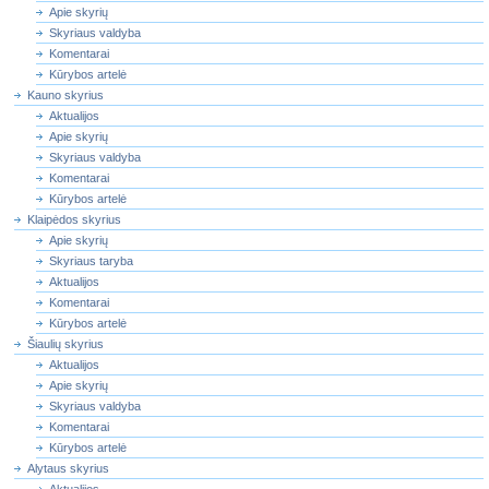
Apie skyrių
Skyriaus valdyba
Komentarai
Kūrybos artelė
Kauno skyrius
Aktualijos
Apie skyrių
Skyriaus valdyba
Komentarai
Kūrybos artelė
Klaipėdos skyrius
Apie skyrių
Skyriaus taryba
Aktualijos
Komentarai
Kūrybos artelė
Šiaulių skyrius
Aktualijos
Apie skyrių
Skyriaus valdyba
Komentarai
Kūrybos artelė
Alytaus skyrius