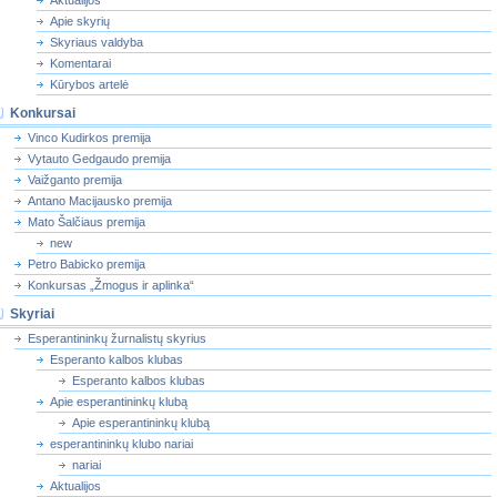
Aktualijos
Apie skyrių
Skyriaus valdyba
Komentarai
Kūrybos artelė
Konkursai
Vinco Kudirkos premija
Vytauto Gedgaudo premija
Vaižganto premija
Antano Macijausko premija
Mato Šalčiaus premija
new
Petro Babicko premija
Konkursas „Žmogus ir aplinka“
Skyriai
Esperantininkų žurnalistų skyrius
Esperanto kalbos klubas
Esperanto kalbos klubas
Apie esperantininkų klubą
Apie esperantininkų klubą
esperantininkų klubo nariai
nariai
Aktualijos