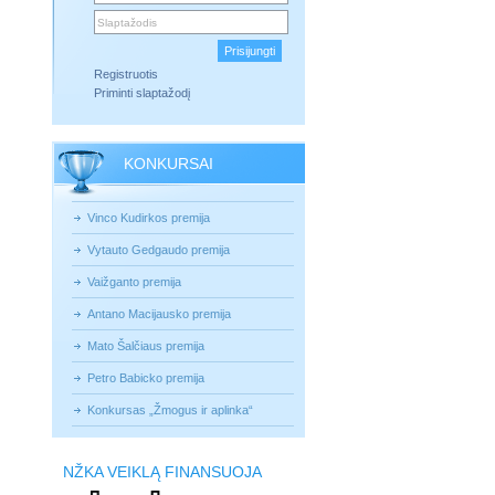
Registruotis
Priminti slaptažodį
KONKURSAI
Vinco Kudirkos premija
Vytauto Gedgaudo premija
Vaižganto premija
Antano Macijausko premija
Mato Šalčiaus premija
Petro Babicko premija
Konkursas „Žmogus ir aplinka“
NŽKA VEIKLĄ FINANSUOJA