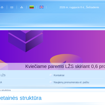
2026 m. rugpjucio 8 d., Šeštadienis
Kviečiame paremti LŽS skiriant 0,6 pr
e LŽS
Kontaktai
KA
Naujienų prenumerata el. paštu
 struktūra
etainės struktūra