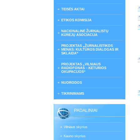
TEISĖS AKTAI
ETIKOS KOMISIJA
NACIONALINĖ ŽURNALISTŲ
KŪRĖJŲ ASOCIACIJA
PROJEKTAS „ŽURNALISTIKOS
MENAS: KULTŪROS DIALOGAS IR
SKLAIDA“
PROJEKTAS „VILNIAUS
RADIOFONAS – KETURIOS
OKUPACIJOS“
NUORODOS
TIKRINIMAMS
PADALINIAI
Vilniaus skyrius
Kauno skyrius