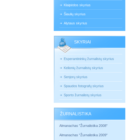
Klaipėdos skyrius
Šiaulių skyrius
Alytaus skyrius
SKYRIAI
Esperantininkų žurnalistų skyrius
Kelionių žurnalistų skyrius
Senjorų skyrius
Spaudos fotografų skyrius
Sporto žurnalistų skyrius
ŽURNALISTIKA
Almanachas "Žurnalistika 2008"
Almanachas "Žurnalistika 2009"