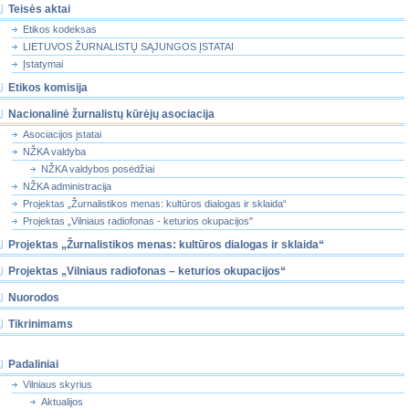
Teisės aktai
Etikos kodeksas
LIETUVOS ŽURNALISTŲ SĄJUNGOS ĮSTATAI
Įstatymai
Etikos komisija
Nacionalinė žurnalistų kūrėjų asociacija
Asociacijos įstatai
NŽKA valdyba
NŽKA valdybos posėdžiai
NŽKA administracija
Projektas „Žurnalistikos menas: kultūros dialogas ir sklaida“
Projektas „Vilniaus radiofonas - keturios okupacijos"
Projektas „Žurnalistikos menas: kultūros dialogas ir sklaida“
Projektas „Vilniaus radiofonas – keturios okupacijos“
Nuorodos
Tikrinimams
Padaliniai
Vilniaus skyrius
Aktualijos