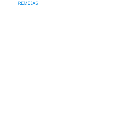
RĖMĖJAS