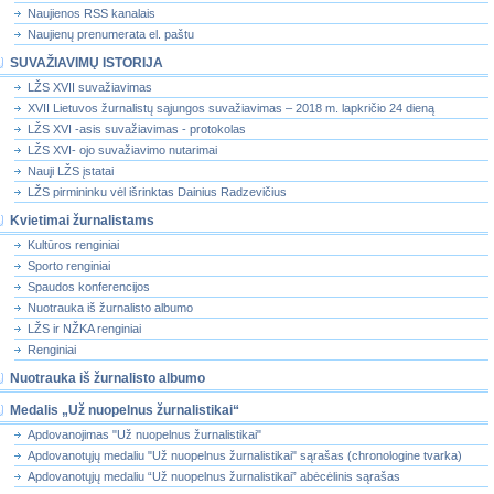
Naujienos RSS kanalais
Naujienų prenumerata el. paštu
SUVAŽIAVIMŲ ISTORIJA
LŽS XVII suvažiavimas
XVII Lietuvos žurnalistų sąjungos suvažiavimas – 2018 m. lapkričio 24 dieną
LŽS XVI -asis suvažiavimas - protokolas
LŽS XVI- ojo suvažiavimo nutarimai
Nauji LŽS įstatai
LŽS pirmininku vėl išrinktas Dainius Radzevičius
Kvietimai žurnalistams
Kultūros renginiai
Sporto renginiai
Spaudos konferencijos
Nuotrauka iš žurnalisto albumo
LŽS ir NŽKA renginiai
Renginiai
Nuotrauka iš žurnalisto albumo
Medalis „Už nuopelnus žurnalistikai“
Apdovanojimas "Už nuopelnus žurnalistikai"
Apdovanotųjų medaliu "Už nuopelnus žurnalistikai" sąrašas (chronologine tvarka)
Apdovanotųjų medaliu “Už nuopelnus žurnalistikai” abėcėlinis sąrašas