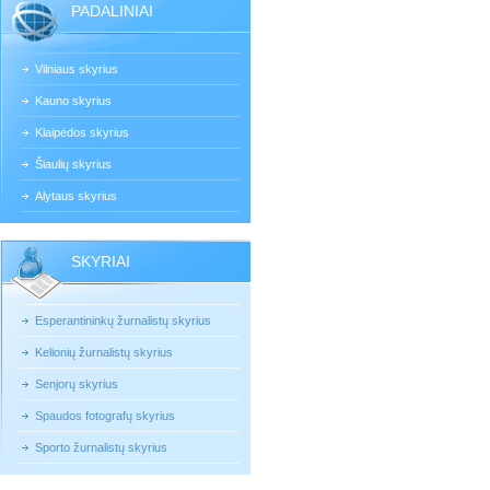
PADALINIAI
Vilniaus skyrius
Kauno skyrius
Klaipėdos skyrius
Šiaulių skyrius
Alytaus skyrius
SKYRIAI
Esperantininkų žurnalistų skyrius
Kelionių žurnalistų skyrius
Senjorų skyrius
Spaudos fotografų skyrius
Sporto žurnalistų skyrius