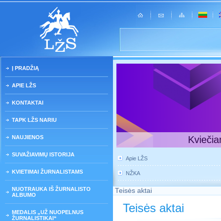
Į PRADŽIĄ
APIE LŽS
KONTAKTAI
TAPK LŽS NARIU
NAUJIENOS
Kviečia
SUVAŽIAVIMŲ ISTORIJA
Apie LŽS
KVIETIMAI ŽURNALISTAMS
NŽKA
NUOTRAUKA IŠ ŽURNALISTO
Teisės aktai
ALBUMO
Teisės aktai
MEDALIS „UŽ NUOPELNUS
ŽURNALISTIKAI“