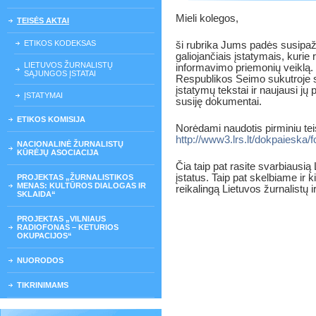
Mieli kolegos,
TEISĖS AKTAI
ETIKOS KODEKSAS
ši rubrika Jums padės susipaži
galiojančiais įstatymais, kurie
LIETUVOS ŽURNALISTŲ
informavimo priemonių veiklą. 
SĄJUNGOS ĮSTATAI
Respublikos Seimo sukutroje spe
įstatymų tekstai ir naujausi jų 
ĮSTATYMAI
susiję dokumentai.
ETIKOS KOMISIJA
Norėdami naudotis pirminiu tei
http://www3.lrs.lt/dokpaieska/
NACIONALINĖ ŽURNALISTŲ
KŪRĖJŲ ASOCIACIJA
Čia taip pat rasite svarbiausi
įstatus. Taip pat skelbiame ir k
PROJEKTAS „ŽURNALISTIKOS
MENAS: KULTŪROS DIALOGAS IR
reikalingą Lietuvos žurnalistų i
SKLAIDA“
PROJEKTAS „VILNIAUS
RADIOFONAS – KETURIOS
OKUPACIJOS“
NUORODOS
TIKRINIMAMS