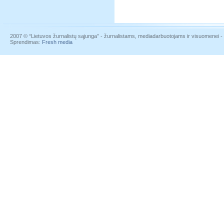
2007 © “Lietuvos žurnalistų sąjunga” - žurnalistams, mediadarbuotojams ir visuomenei - į
Sprendimas:
Fresh media