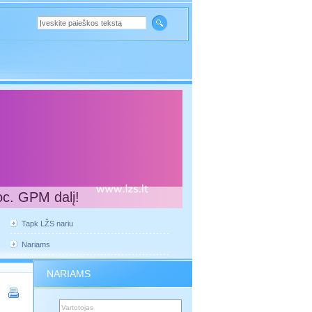
oc. GPM dalį!
Tapk LŽS nariu
Nariams
NARIAMS