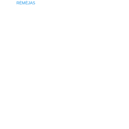
RĖMĖJAS