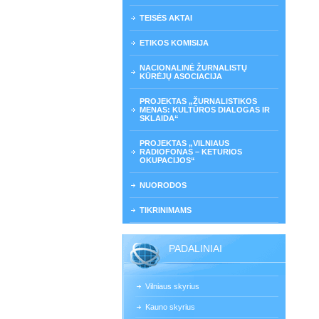
TEISĖS AKTAI
ETIKOS KOMISIJA
NACIONALINĖ ŽURNALISTŲ
KŪRĖJŲ ASOCIACIJA
PROJEKTAS „ŽURNALISTIKOS
MENAS: KULTŪROS DIALOGAS IR
SKLAIDA“
PROJEKTAS „VILNIAUS
RADIOFONAS – KETURIOS
OKUPACIJOS“
NUORODOS
TIKRINIMAMS
PADALINIAI
Vilniaus skyrius
Kauno skyrius