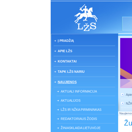
Į PRADŽIĄ
APIE LŽS
KONTAKTAI
TAPK LŽS NARIU
NAUJIENOS
AKTUALI INFORMACIJA
Api
AKTUALIJOS
NŽ
LŽS IR NŽKA PIRMININKAS
Naujieno
REDAKTORIAUS ŽODIS
Žu
ŽINIASKLAIDA LIETUVOJE