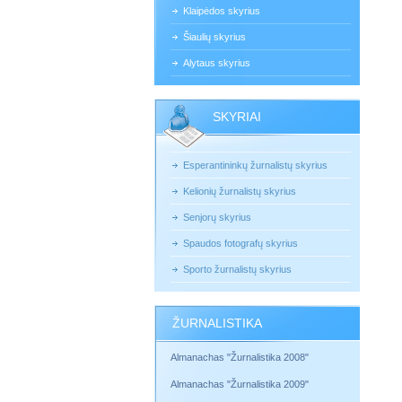
Klaipėdos skyrius
Šiaulių skyrius
Alytaus skyrius
SKYRIAI
Esperantininkų žurnalistų skyrius
Kelionių žurnalistų skyrius
Senjorų skyrius
Spaudos fotografų skyrius
Sporto žurnalistų skyrius
ŽURNALISTIKA
Almanachas "Žurnalistika 2008"
Almanachas "Žurnalistika 2009"