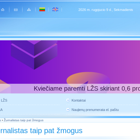
2026 m. rugpjucio 9 d., Sekmadienis
Kviečiame paremti LŽS skiriant 0,6 pr
e LŽS
Kontaktai
KA
Naujienų prenumerata el. paštu
s
›
Žurnalistas taip pat žmogus
rnalistas taip pat žmogus