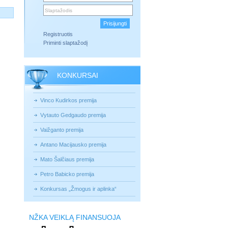
Registruotis
Priminti slaptažodį
KONKURSAI
Vinco Kudirkos premija
Vytauto Gedgaudo premija
Vaižganto premija
Antano Macijausko premija
Mato Šalčiaus premija
Petro Babicko premija
Konkursas „Žmogus ir aplinka“
NŽKA VEIKLĄ FINANSUOJA