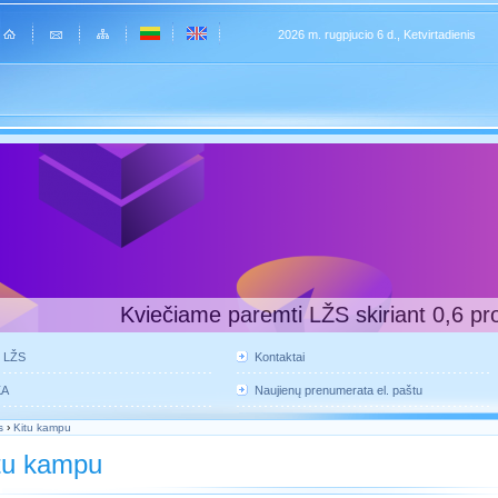
2026 m. rugpjucio 6 d., Ketvirtadienis
Kviečiame paremti LŽS skiriant 0,6 pr
e LŽS
Kontaktai
KA
Naujienų prenumerata el. paštu
s
›
Kitu kampu
tu kampu