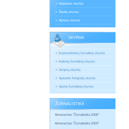
Klaipėdos skyrius
Šiaulių skyrius
Alytaus skyrius
SKYRIAI
Esperantininkų žurnalistų skyrius
Kelionių žurnalistų skyrius
Senjorų skyrius
Spaudos fotografų skyrius
Sporto žurnalistų skyrius
ŽURNALISTIKA
Almanachas "Žurnalistika 2008"
Almanachas "Žurnalistika 2009"