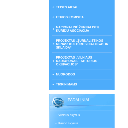
TEISĖS AKTAI
ETIKOS KOMISIJA
NACIONALINĖ ŽURNALISTŲ
KŪRĖJŲ ASOCIACIJA
PROJEKTAS „ŽURNALISTIKOS
MENAS: KULTŪROS DIALOGAS IR
SKLAIDA“
PROJEKTAS „VILNIAUS
RADIOFONAS – KETURIOS
OKUPACIJOS“
NUORODOS
TIKRINIMAMS
PADALINIAI
Vilniaus skyrius
Kauno skyrius