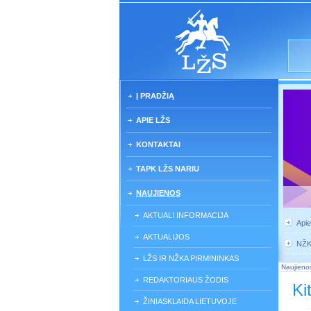
Į PRADŽIĄ
APIE LŽS
KONTAKTAI
TAPK LŽS NARIU
NAUJIENOS
AKTUALI INFORMACIJA
Api
AKTUALIJOS
NŽ
LŽS IR NŽKA PIRMININKAS
Naujieno
REDAKTORIAUS ŽODIS
Ki
ŽINIASKLAIDA LIETUVOJE