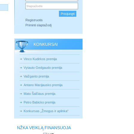
Registruotis
Priminti slaptažodį
KONKURSAI
Vinco Kudirkos premija
Vytauto Gedgaudo premija
Vaižganto premija
Antano Macijausko premija
Mato Šalčiaus premija
Petro Babicko premija
Konkursas „Žmogus ir aplinka“
NŽKA VEIKLĄ FINANSUOJA