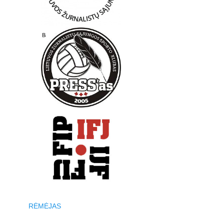
RĖMĖJAS