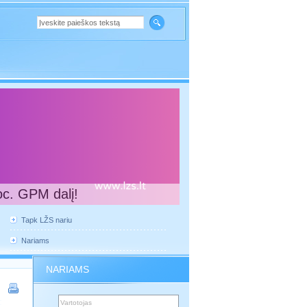
oc. GPM dalį!
Tapk LŽS nariu
Nariams
NARIAMS