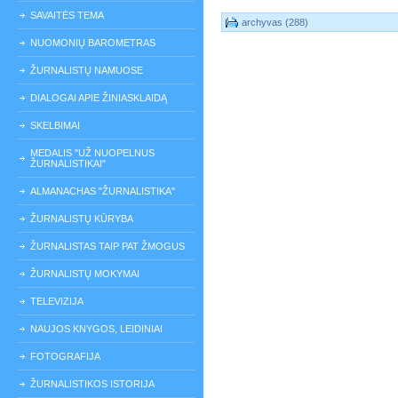
SAVAITĖS TEMA
archyvas (288)
NUOMONIŲ BAROMETRAS
ŽURNALISTŲ NAMUOSE
DIALOGAI APIE ŽINIASKLAIDĄ
SKELBIMAI
MEDALIS "UŽ NUOPELNUS
ŽURNALISTIKAI"
ALMANACHAS "ŽURNALISTIKA"
ŽURNALISTŲ KŪRYBA
ŽURNALISTAS TAIP PAT ŽMOGUS
ŽURNALISTŲ MOKYMAI
TELEVIZIJA
NAUJOS KNYGOS, LEIDINIAI
FOTOGRAFIJA
ŽURNALISTIKOS ISTORIJA