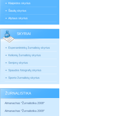
Klaipėdos skyrius
Šiaulių skyrius
Alytaus skyrius
SKYRIAI
Esperantininkų žurnalistų skyrius
Kelionių žurnalistų skyrius
Senjorų skyrius
Spaudos fotografų skyrius
Sporto žurnalistų skyrius
ŽURNALISTIKA
Almanachas "Žurnalistika 2008"
Almanachas "Žurnalistika 2009"