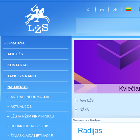
Į PRADŽIĄ
APIE LŽS
KONTAKTAI
TAPK LŽS NARIU
NAUJIENOS
Kviečia
AKTUALI INFORMACIJA
Apie LŽS
AKTUALIJOS
NŽKA
LŽS IR NŽKA PIRMININKAS
Naujienos
›
Radijas
REDAKTORIAUS ŽODIS
Radijas
ŽINIASKLAIDA LIETUVOJE