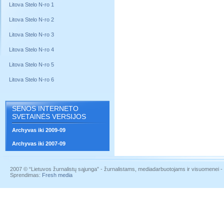
Litova Stelo N-ro 1
Litova Stelo N-ro 2
Litova Stelo N-ro 3
Litova Stelo N-ro 4
Litova Stelo N-ro 5
Litova Stelo N-ro 6
SENOS INTERNETO
SVETAINĖS VERSIJOS
Archyvas iki 2009-09
Archyvas iki 2007-09
2007 © “Lietuvos žurnalistų sąjunga” - žurnalistams, mediadarbuotojams ir visuomenei - į
Sprendimas:
Fresh media