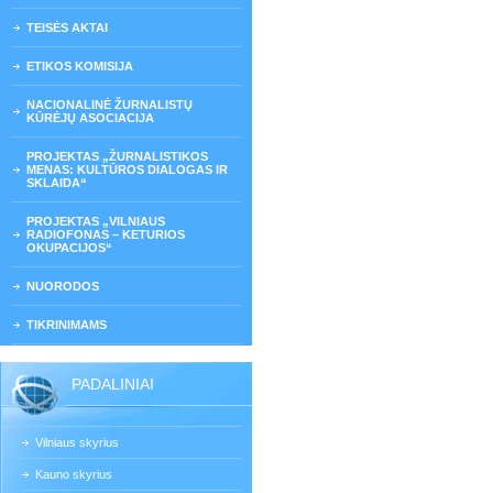
TEISĖS AKTAI
ETIKOS KOMISIJA
NACIONALINĖ ŽURNALISTŲ
KŪRĖJŲ ASOCIACIJA
PROJEKTAS „ŽURNALISTIKOS
MENAS: KULTŪROS DIALOGAS IR
SKLAIDA“
PROJEKTAS „VILNIAUS
RADIOFONAS – KETURIOS
OKUPACIJOS“
NUORODOS
TIKRINIMAMS
PADALINIAI
Vilniaus skyrius
Kauno skyrius