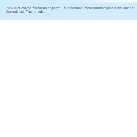
2007 © “Lietuvos žurnalistų sąjunga” - žurnalistams, mediadarbuotojams ir visuomenei - į
Sprendimas:
Fresh media