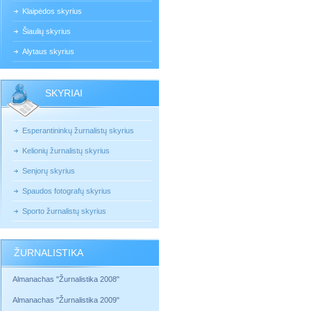
Klaipėdos skyrius
Šiaulių skyrius
Alytaus skyrius
SKYRIAI
Esperantininkų žurnalistų skyrius
Kelionių žurnalistų skyrius
Senjorų skyrius
Spaudos fotografų skyrius
Sporto žurnalistų skyrius
ŽURNALISTIKA
Almanachas "Žurnalistika 2008"
Almanachas "Žurnalistika 2009"