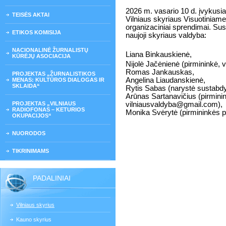
2026 m. vasario 10 d. įvykusi
TEISĖS AKTAI
Vilniaus skyriaus Visuotiniame
organizaciniai sprendimai. Sus
ETIKOS KOMISIJA
naujoji skyriaus valdyba:
NACIONALINĖ ŽURNALISTŲ
Liana Binkauskienė,
KŪRĖJŲ ASOCIACIJA
Nijolė Jačėnienė (pirmininkė,
Romas Jankauskas,
PROJEKTAS „ŽURNALISTIKOS
Angelina Liaudanskienė,
MENAS: KULTŪROS DIALOGAS IR
SKLAIDA“
Rytis Sabas (narystė sustabdy
Arūnas Sartanavičius (pirmini
PROJEKTAS „VILNIAUS
vilniausvaldyba@gmail.com),
RADIOFONAS – KETURIOS
Monika Svėrytė (pirmininkės p
OKUPACIJOS“
NUORODOS
TIKRINIMAMS
PADALINIAI
Vilniaus skyrius
Kauno skyrius