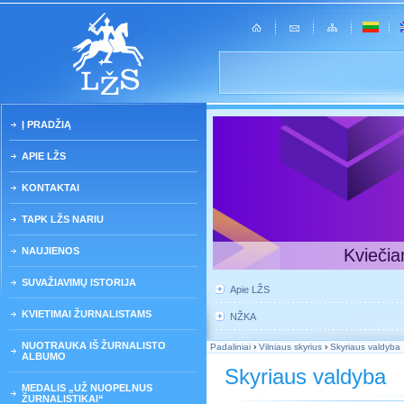
Į PRADŽIĄ
APIE LŽS
KONTAKTAI
TAPK LŽS NARIU
NAUJIENOS
Kviečia
SUVAŽIAVIMŲ ISTORIJA
Apie LŽS
KVIETIMAI ŽURNALISTAMS
NŽKA
NUOTRAUKA IŠ ŽURNALISTO
Padaliniai
›
Vilniaus skyrius
›
Skyriaus valdyba
ALBUMO
Skyriaus valdyba
MEDALIS „UŽ NUOPELNUS
ŽURNALISTIKAI“