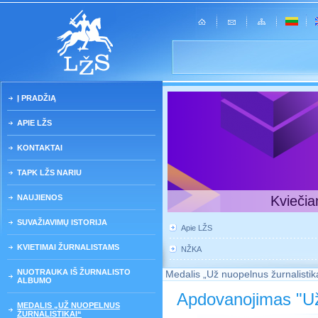
Į PRADŽIĄ
APIE LŽS
KONTAKTAI
TAPK LŽS NARIU
NAUJIENOS
Kviečia
SUVAŽIAVIMŲ ISTORIJA
Apie LŽS
KVIETIMAI ŽURNALISTAMS
NŽKA
NUOTRAUKA IŠ ŽURNALISTO
Medalis „Už nuopelnus žurnalistik
ALBUMO
Apdovanojimas "Už 
MEDALIS „UŽ NUOPELNUS
ŽURNALISTIKAI“