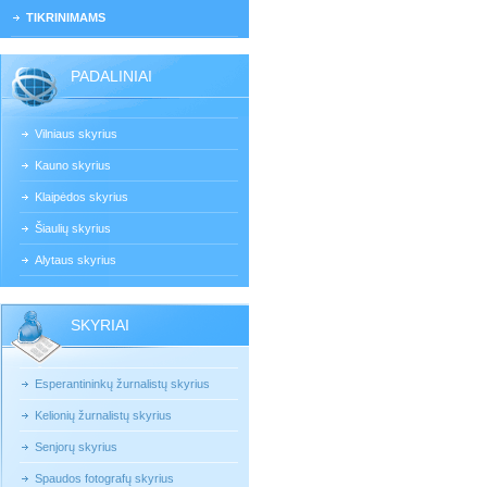
TIKRINIMAMS
PADALINIAI
Vilniaus skyrius
Kauno skyrius
Klaipėdos skyrius
Šiaulių skyrius
Alytaus skyrius
SKYRIAI
Esperantininkų žurnalistų skyrius
Kelionių žurnalistų skyrius
Senjorų skyrius
Spaudos fotografų skyrius