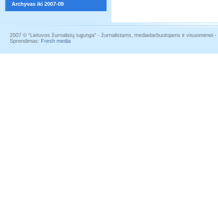
Archyvas iki 2007-09
2007 © “Lietuvos žurnalistų sąjunga” - žurnalistams, mediadarbuotojams ir visuomenei - į
Sprendimas:
Fresh media