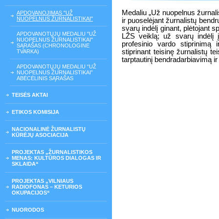
Medaliu „Už nuopelnus žurnalis
APDOVANOJIMAS "UŽ
NUOPELNUS ŽURNALISTIKAI"
ir puoselėjant žurnalistų bend
svarų indėlį ginant, plėtojant 
APDOVANOTŲJŲ MEDALIU "UŽ
LŽS veiklą; už svarų indėlį į 
NUOPELNUS ŽURNALISTIKAI"
profesinio vardo stiprinimą 
SĄRAŠAS (CHRONOLOGINE
stiprinant teisinę žurnalistų t
TVARKA)
tarptautinį bendradarbiavimą ir
APDOVANOTŲJŲ MEDALIU “UŽ
NUOPELNUS ŽURNALISTIKAI”
ABĖCĖLINIS SĄRAŠAS
TEISĖS AKTAI
ETIKOS KOMISIJA
NACIONALINĖ ŽURNALISTŲ
KŪRĖJŲ ASOCIACIJA
PROJEKTAS „ŽURNALISTIKOS
MENAS: KULTŪROS DIALOGAS IR
SKLAIDA“
PROJEKTAS „VILNIAUS
RADIOFONAS – KETURIOS
OKUPACIJOS“
NUORODOS