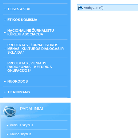
Archyvas (0)
TEISĖS AKTAI
ETIKOS KOMISIJA
NACIONALINĖ ŽURNALISTŲ
KŪRĖJŲ ASOCIACIJA
PROJEKTAS „ŽURNALISTIKOS
MENAS: KULTŪROS DIALOGAS IR
SKLAIDA“
PROJEKTAS „VILNIAUS
RADIOFONAS – KETURIOS
OKUPACIJOS“
NUORODOS
TIKRINIMAMS
PADALINIAI
Vilniaus skyrius
Kauno skyrius