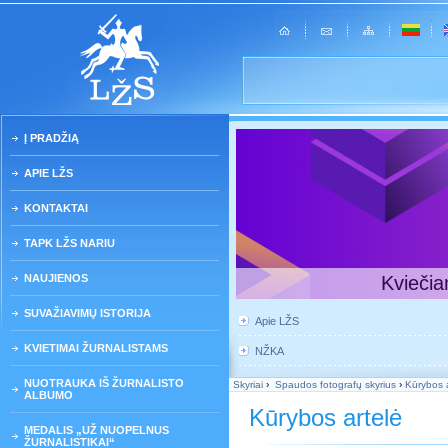
Į PRADŽIĄ
APIE LŽS
KONTAKTAI
TAPK LŽS NARIU
NAUJIENOS
Kviečia
SUVAŽIAVIMŲ ISTORIJA
Apie LŽS
KVIETIMAI ŽURNALISTAMS
NŽKA
NUOTRAUKA IŠ ŽURNALISTO
Skyriai
›
Spaudos fotografų skyrius
›
Kūrybos 
ALBUMO
Kūrybos artelė
MEDALIS „UŽ NUOPELNUS
ŽURNALISTIKAI“