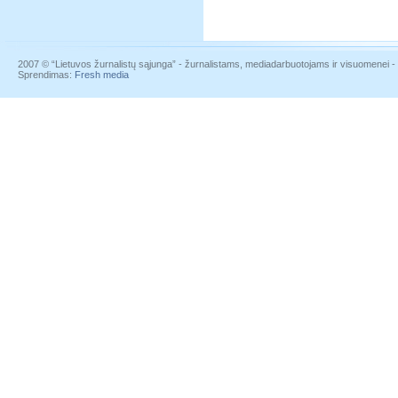
2007 © “Lietuvos žurnalistų sąjunga” - žurnalistams, mediadarbuotojams ir visuomenei - į
Sprendimas:
Fresh media