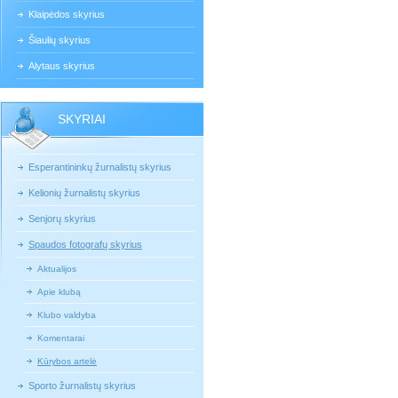
Klaipėdos skyrius
Šiaulių skyrius
Alytaus skyrius
SKYRIAI
Esperantininkų žurnalistų skyrius
Kelionių žurnalistų skyrius
Senjorų skyrius
Spaudos fotografų skyrius
Aktualijos
Apie klubą
Klubo valdyba
Komentarai
Kūrybos artelė
Sporto žurnalistų skyrius