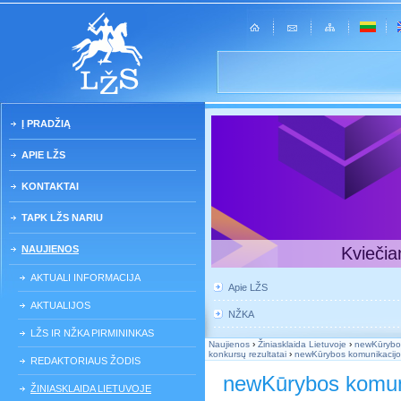
Į PRADŽIĄ
APIE LŽS
KONTAKTAI
TAPK LŽS NARIU
NAUJIENOS
Kviečia
AKTUALI INFORMACIJA
Apie LŽS
AKTUALIJOS
NŽKA
LŽS IR NŽKA PIRMININKAS
Naujienos
›
Žiniasklaida Lietuvoje
›
newKūrybos 
konkursų rezultatai
›
newKūrybos komunikacijos 
REDAKTORIAUS ŽODIS
newKūrybos komunik
ŽINIASKLAIDA LIETUVOJE