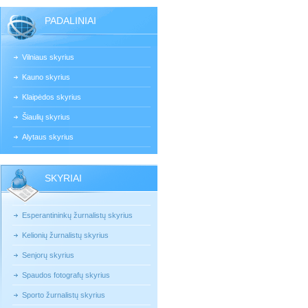
PADALINIAI
Vilniaus skyrius
Kauno skyrius
Klaipėdos skyrius
Šiaulių skyrius
Alytaus skyrius
SKYRIAI
Esperantininkų žurnalistų skyrius
Kelionių žurnalistų skyrius
Senjorų skyrius
Spaudos fotografų skyrius
Sporto žurnalistų skyrius