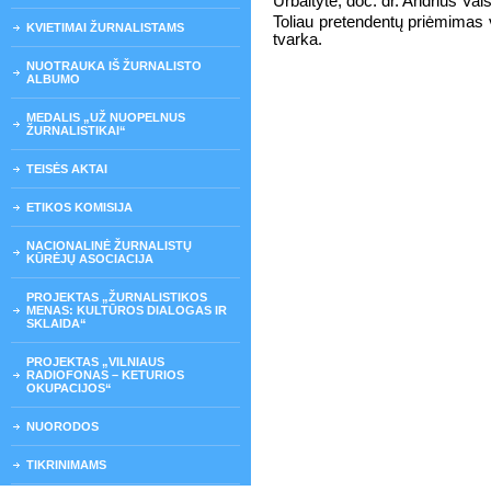
Urbaitytė, doc. dr. Andrius Vai
Toliau pretendentų priėmimas 
KVIETIMAI ŽURNALISTAMS
tvarka.
NUOTRAUKA IŠ ŽURNALISTO
ALBUMO
MEDALIS „UŽ NUOPELNUS
ŽURNALISTIKAI“
TEISĖS AKTAI
ETIKOS KOMISIJA
NACIONALINĖ ŽURNALISTŲ
KŪRĖJŲ ASOCIACIJA
PROJEKTAS „ŽURNALISTIKOS
MENAS: KULTŪROS DIALOGAS IR
SKLAIDA“
PROJEKTAS „VILNIAUS
RADIOFONAS – KETURIOS
OKUPACIJOS“
NUORODOS
TIKRINIMAMS