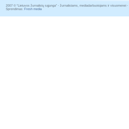
2007 © “Lietuvos žurnalistų sąjunga” - žurnalistams, mediadarbuotojams ir visuomenei - į
Sprendimas:
Fresh media