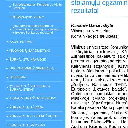
stojamųjų egzamin
Žurnalistų namai: Pokalbis su Vladu
Braziūnu
rezultatai
NŽKA projektai 2026 m.
Rimantė Gaičevskytė
newKūrybos komunikacijos ir
Žurnalistikos stojamųjų egzaminų –
Vilniaus universitetas
kūrybinių konkursų rezultatai
Komunikacijos fakultetas
SAVAITĖS TEMA
Vilniaus universiteto Komunika
NUOMONIŲ BAROMETRAS
- kūrybiniai konkursai į Kū
Žurnalistikos bakalauro stud
ŽURNALISTŲ NAMUOSE
programą egzaminą norėjo įveikt
Kiekvienas stojantysis į Kūr
DIALOGAI APIE ŽINIASKLAIDĄ
testo, rašto darbo ir pokalbio
dviejų; buvo vertinamas ne tik
SKELBIMAI
temą, bet ir atskleisti savo 
„Žudynės Rainiuose, 1941"
MEDALIS "UŽ NUOPELNUS
Europoje"; „Lietuvos baladė". 
ŽURNALISTIKAI"
Optimizmo paminklas mano 
Maskvoje (Mano projektas)"
ALMANACHAS "ŽURNALISTIKA"
muziejuje (Apžiūrėjau. Norėči
Karalių pasaka (Mano projektas)
ŽURNALISTŲ KŪRYBA
Stojamąjį egzaminą išlaikė 
ŽURNALISTAS TAIP PAT ŽMOGUS
komisijos nariai: prof. dr. Ze
Liutauras Elkimavičius,
Lie
ŽURNALISTŲ MOKYMAI
Audronė Kisieliūtė, Kauno va