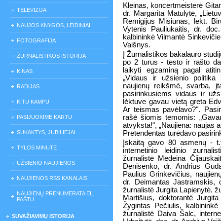
Kleinas, koncertmeisterė Gitan
TELEVIZIJA
dr. Margarita Matulytė, „Lietu
Remigijus Misiūnas, lekt. Biru
NAUJOS KNYGOS, LEIDINIAI
Vytenis Pauliukaitis, dr. do
kalbininkė Vilmantė Sinkevičie
FOTOGRAFIJA
Vaišnys.
Į Žurnalistikos bakalauro studi
ŽURNALISTIKOS ISTORIJA
po 2 turus - testo ir rašto d
laikyti egzaminą pagal atit
KINAS
„Vidaus ir užsienio politika 
naujienų reikšmė, svarba, į
RADIJAS
pasirinkusiems vidaus ir užs
lėktuve gavau vietą greta Ed
KITU KAMPU
Ar teismas pavėlavo?". Pasiri
rašė šiomis temomis: „Gavau
PASIJUOKIME KARTU
atvyksta!", „Naujiena: naujas ak
SUKAKTYS, JUBILIEJAI
Pretendentas turėdavo pasirinkt
Įskaitą gavo 80 asmenų - t.y
TYLOS MINUTĖ
internetinio leidinio zurnalis
žurnalistė Medeina Čijauskai
UŽSIENIO NAUJIENOS
Denisenko, dr. Andrius Gudau
Paulius Grinkevičius, naujienų
NAUJIENOS RSS KANALAIS
dr. Deimantas Jastramskis, dr
žurnalistė Jurgita Lapienytė, 
NAUJIENŲ PRENUMERATA EL.
Martišius, doktorantė Jurgita
PAŠTU
Žygintas Pečiulis, kalbininkė
žurnalistė Daiva Šalc, interne
SUVAŽIAVIMŲ ISTORIJA