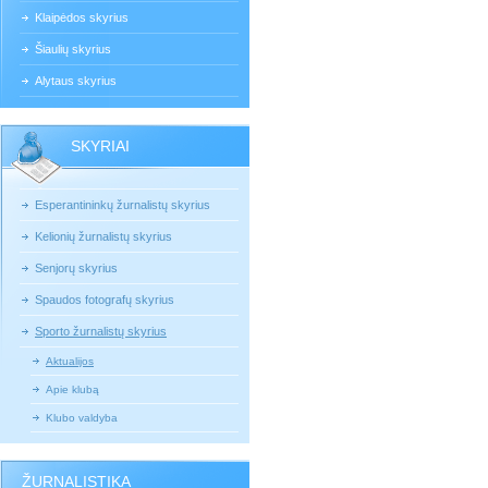
Klaipėdos skyrius
Šiaulių skyrius
Alytaus skyrius
SKYRIAI
Esperantininkų žurnalistų skyrius
Kelionių žurnalistų skyrius
Senjorų skyrius
Spaudos fotografų skyrius
Sporto žurnalistų skyrius
Aktualijos
Apie klubą
Klubo valdyba
ŽURNALISTIKA