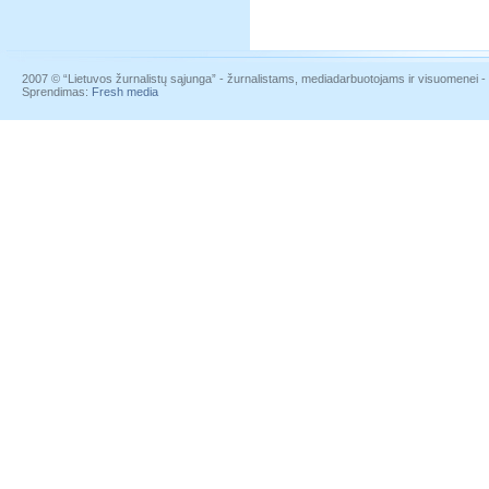
2007 © “Lietuvos žurnalistų sąjunga” - žurnalistams, mediadarbuotojams ir visuomenei - į
Sprendimas:
Fresh media