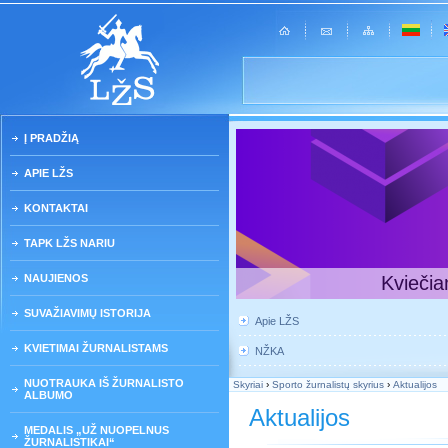
Į PRADŽIĄ
APIE LŽS
KONTAKTAI
TAPK LŽS NARIU
NAUJIENOS
Kviečia
SUVAŽIAVIMŲ ISTORIJA
Apie LŽS
KVIETIMAI ŽURNALISTAMS
NŽKA
NUOTRAUKA IŠ ŽURNALISTO
Skyriai
›
Sporto žurnalistų skyrius
›
Aktualijos
ALBUMO
Aktualijos
MEDALIS „UŽ NUOPELNUS
ŽURNALISTIKAI“