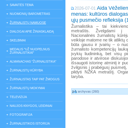
SAVAITĖS TEMA
Aida Vėželien
2026-07-01
menas: kultūros dialogas 
NUOMONIŲ BAROMETRAS
ųjų pusmečio refleksija (
ŽURNALISTŲ NAMUOSE
Žurnalistika – tai kiekvien
metraštis. Žvelgdami į 
DIALOGAI APIE ŽINIASKLAIDĄ
Nacionalinės žurnalistų kūrė
veikloje matome ne tik atliktų 
SKELBIMAI
būta gausu ir įvairių – o nuo
žurnalisto kompetencijų lauką,
MEDALIS "UŽ NUOPELNUS
ŽURNALISTIKAI"
įvykių liudininką, bet visų 
parodose ir atvirose diskusi
ALMANACHAS "ŽURNALISTIKA"
išsaugoti istorinę atmintį ir 
žvilgsnis į prabėgusį pusmetį
ŽURNALISTŲ KŪRYBA
pildyti NŽKA metraštį. Organ
taryba.
ŽURNALISTAS TAIP PAT ŽMOGUS
ŽURNALISTŲ MOKYMAI
archyvas (260)
TELEVIZIJA
NAUJOS KNYGOS, LEIDINIAI
FOTOGRAFIJA
ŽURNALISTIKOS ISTORIJA