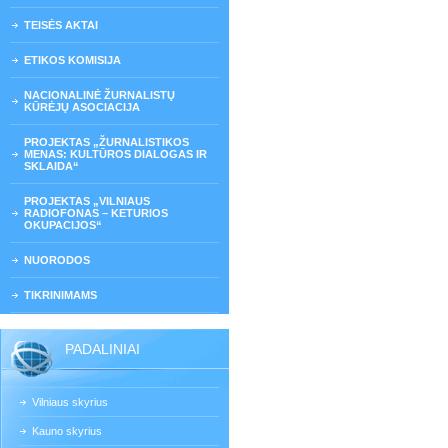
TEISĖS AKTAI
ETIKOS KOMISIJA
NACIONALINĖ ŽURNALISTŲ
KŪRĖJŲ ASOCIACIJA
PROJEKTAS „ŽURNALISTIKOS
MENAS: KULTŪROS DIALOGAS IR
SKLAIDA“
PROJEKTAS „VILNIAUS
RADIOFONAS – KETURIOS
OKUPACIJOS“
NUORODOS
TIKRINIMAMS
PADALINIAI
Vilniaus skyrius
Kauno skyrius