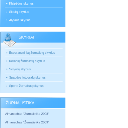
Klaipėdos skyrius
Šiaulių skyrius
Alytaus skyrius
SKYRIAI
Esperantininkų žurnalistų skyrius
Kelionių žurnalistų skyrius
Senjorų skyrius
Spaudos fotografų skyrius
Sporto žurnalistų skyrius
ŽURNALISTIKA
Almanachas "Žurnalistika 2008"
Almanachas "Žurnalistika 2009"