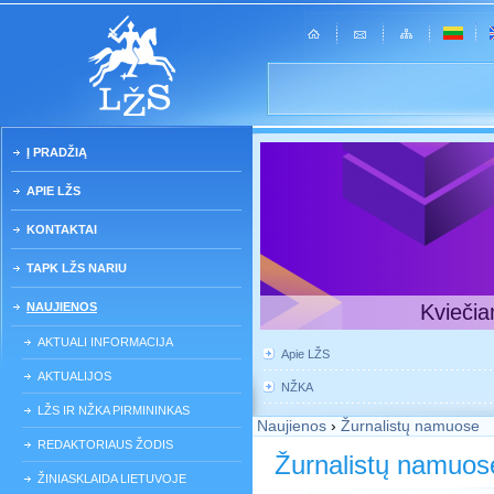
Į PRADŽIĄ
APIE LŽS
KONTAKTAI
TAPK LŽS NARIU
NAUJIENOS
Kviečia
AKTUALI INFORMACIJA
Apie LŽS
AKTUALIJOS
NŽKA
LŽS IR NŽKA PIRMININKAS
Naujienos
›
Žurnalistų namuose
REDAKTORIAUS ŽODIS
Žurnalistų namuos
ŽINIASKLAIDA LIETUVOJE