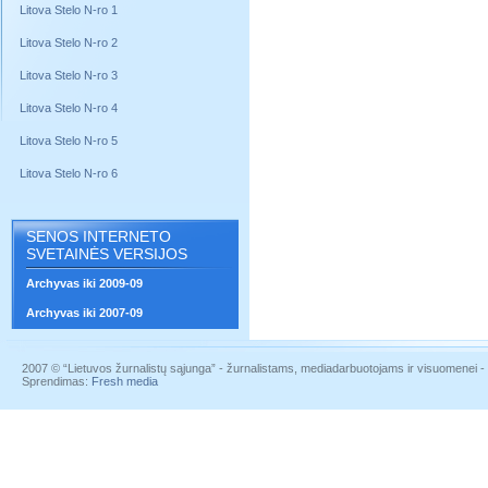
Litova Stelo N-ro 1
Litova Stelo N-ro 2
Litova Stelo N-ro 3
Litova Stelo N-ro 4
Litova Stelo N-ro 5
Litova Stelo N-ro 6
SENOS INTERNETO
SVETAINĖS VERSIJOS
Archyvas iki 2009-09
Archyvas iki 2007-09
2007 © “Lietuvos žurnalistų sąjunga” - žurnalistams, mediadarbuotojams ir visuomenei - į
Sprendimas:
Fresh media