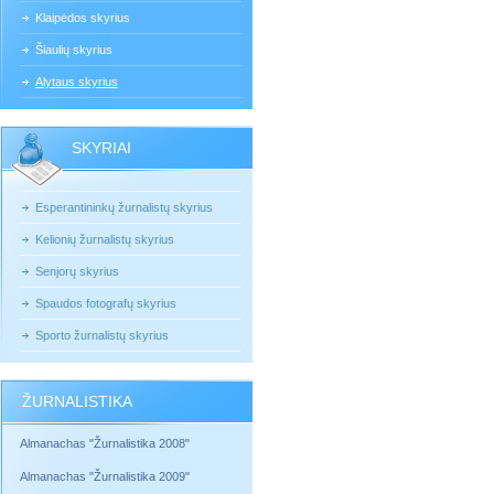
Klaipėdos skyrius
Šiaulių skyrius
Alytaus skyrius
SKYRIAI
Esperantininkų žurnalistų skyrius
Kelionių žurnalistų skyrius
Senjorų skyrius
Spaudos fotografų skyrius
Sporto žurnalistų skyrius
ŽURNALISTIKA
Almanachas "Žurnalistika 2008"
Almanachas "Žurnalistika 2009"