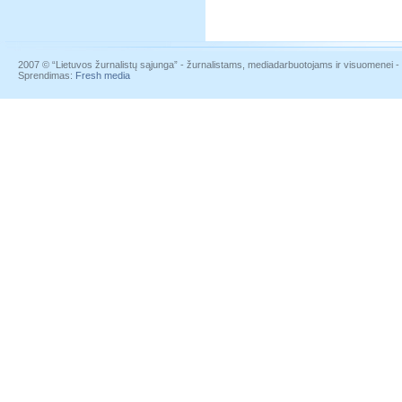
2007 © “Lietuvos žurnalistų sąjunga” - žurnalistams, mediadarbuotojams ir visuomenei - į
Sprendimas:
Fresh media