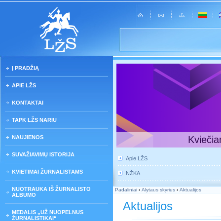
Į PRADŽIĄ
APIE LŽS
KONTAKTAI
TAPK LŽS NARIU
NAUJIENOS
Kviečia
SUVAŽIAVIMŲ ISTORIJA
Apie LŽS
KVIETIMAI ŽURNALISTAMS
NŽKA
NUOTRAUKA IŠ ŽURNALISTO
Padaliniai
›
Alytaus skyrius
›
Aktualijos
ALBUMO
Aktualijos
MEDALIS „UŽ NUOPELNUS
ŽURNALISTIKAI“