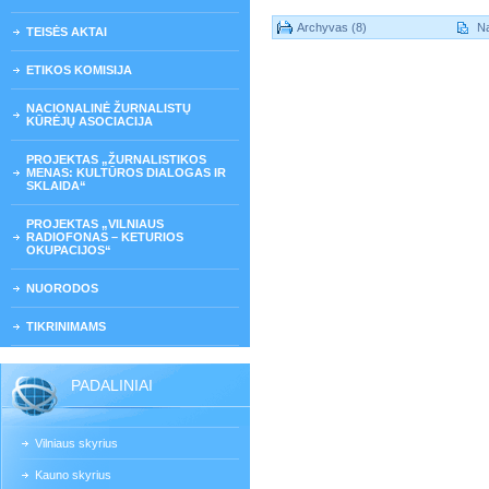
Archyvas (8)
Na
TEISĖS AKTAI
ETIKOS KOMISIJA
NACIONALINĖ ŽURNALISTŲ
KŪRĖJŲ ASOCIACIJA
PROJEKTAS „ŽURNALISTIKOS
MENAS: KULTŪROS DIALOGAS IR
SKLAIDA“
PROJEKTAS „VILNIAUS
RADIOFONAS – KETURIOS
OKUPACIJOS“
NUORODOS
TIKRINIMAMS
PADALINIAI
Vilniaus skyrius
Kauno skyrius