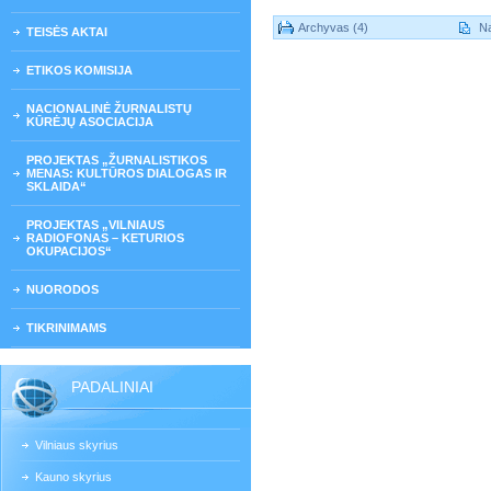
Archyvas (4)
Na
TEISĖS AKTAI
ETIKOS KOMISIJA
NACIONALINĖ ŽURNALISTŲ
KŪRĖJŲ ASOCIACIJA
PROJEKTAS „ŽURNALISTIKOS
MENAS: KULTŪROS DIALOGAS IR
SKLAIDA“
PROJEKTAS „VILNIAUS
RADIOFONAS – KETURIOS
OKUPACIJOS“
NUORODOS
TIKRINIMAMS
PADALINIAI
Vilniaus skyrius
Kauno skyrius