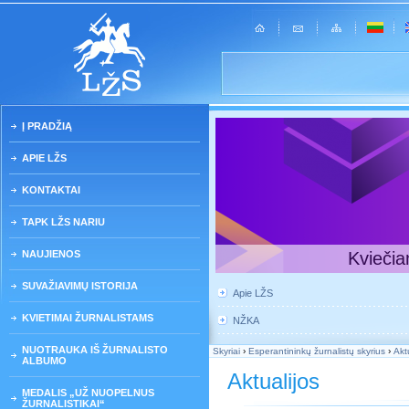
Į PRADŽIĄ
APIE LŽS
KONTAKTAI
TAPK LŽS NARIU
NAUJIENOS
Kviečia
SUVAŽIAVIMŲ ISTORIJA
Apie LŽS
KVIETIMAI ŽURNALISTAMS
NŽKA
NUOTRAUKA IŠ ŽURNALISTO
Skyriai
›
Esperantininkų žurnalistų skyrius
›
Akt
ALBUMO
Aktualijos
MEDALIS „UŽ NUOPELNUS
ŽURNALISTIKAI“