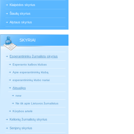
Klaipėdos skyrius
Šiaulių skyrius
Alytaus skyrius
SKYRIAI
Esperantininkų žurnalistų skyrius
Esperanto kalbos klubas
Apie esperantininkų klubą
esperantininkų klubo nariai
Aktualijos
new
Ne tik apie Lietuvos žurnalistus
Kūrybos artelė
Kelionių žurnalistų skyrius
Senjorų skyrius