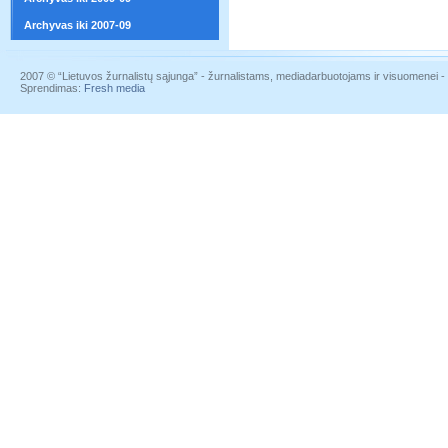
Archyvas iki 2007-09
2007 © “Lietuvos žurnalistų sąjunga” - žurnalistams, mediadarbuotojams ir visuomenei - į
Sprendimas:
Fresh media