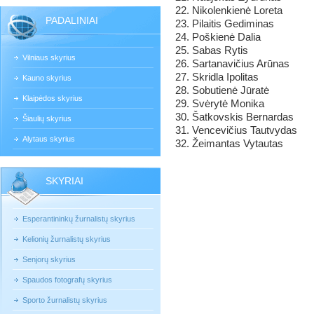
Nikolenkienė Loreta
PADALINIAI
Pilaitis Gediminas
Poškienė Dalia
Sabas Rytis
Vilniaus skyrius
Sartanavičius Arūnas
Skridla Ipolitas
Kauno skyrius
Sobutienė Jūratė
Klaipėdos skyrius
Svėrytė Monika
Šatkovskis Bernardas
Šiaulių skyrius
Vencevičius Tautvydas
Alytaus skyrius
Žeimantas Vytautas
SKYRIAI
Esperantininkų žurnalistų skyrius
Kelionių žurnalistų skyrius
Senjorų skyrius
Spaudos fotografų skyrius
Sporto žurnalistų skyrius