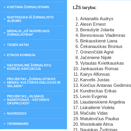
KVIETIMAI ŽURNALISTAMS
LŽS taryba:
NUOTRAUKA IŠ ŽURNALISTO
Antanaitis Audrys
ALBUMO
Alesin Ernest
Beniušytė Jolanta
MEDALIS „UŽ NUOPELNUS
ŽURNALISTIKAI“
Beresniovas Vladimiras
Binkauskienė Liana
TEISĖS AKTAI
Čekanauskas Bronius
Grinevičiūtė Agnė
ETIKOS KOMISIJA
Jačėnienė Nijolė
Vytautas Kvietkauskas
NACIONALINĖ ŽURNALISTŲ
Jankauskas Romas
KŪRĖJŲ ASOCIACIJA
Kairys Alfonsas
PROJEKTAS „ŽURNALISTIKOS
Karvelis Justas
MENAS: KULTŪROS DIALOGAS IR
Končius Antanas Gedimin
SKLAIDA“
Kundreckas Erikas
Levin Evgenia
PROJEKTAS „VILNIAUS
RADIOFONAS – KETURIOS
Liaudanskienė Angelina
OKUPACIJOS“
Liukaitienė Violeta
Mačiulis Vidas
NUORODOS
Matulevičius Paulius
TIKRINIMAMS
Mosteikaitė Alma
Naujokas Žydrūnas