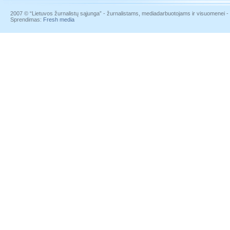
2007 © “Lietuvos žurnalistų sąjunga” - žurnalistams, mediadarbuotojams ir visuomenei - į
Sprendimas:
Fresh media