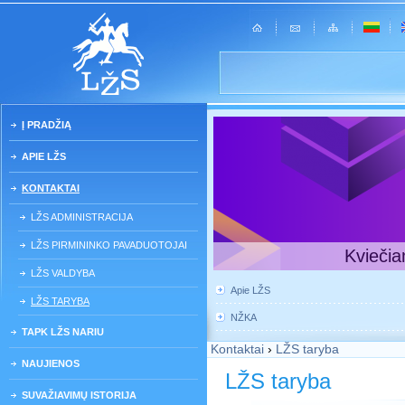
Į PRADŽIĄ
APIE LŽS
KONTAKTAI
LŽS ADMINISTRACIJA
LŽS PIRMININKO PAVADUOTOJAI
Kviečia
LŽS VALDYBA
Apie LŽS
LŽS TARYBA
NŽKA
TAPK LŽS NARIU
Kontaktai
›
LŽS taryba
NAUJIENOS
LŽS taryba
SUVAŽIAVIMŲ ISTORIJA