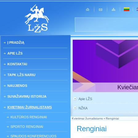
Į PRADŽIĄ
APIE LŽS
KONTAKTAI
TAPK LŽS NARIU
NAUJIENOS
Kviečia
SUVAŽIAVIMŲ ISTORIJA
Apie LŽS
KVIETIMAI ŽURNALISTAMS
NŽKA
KULTŪROS RENGINIAI
Kvietimai žurnalistams
›
Renginiai
Renginiai
SPORTO RENGINIAI
SPAUDOS KONFERENCIJOS