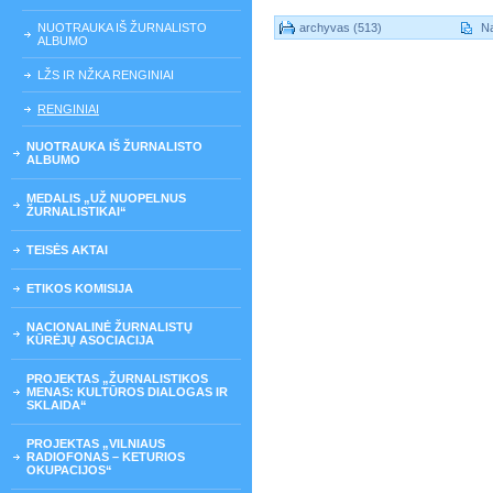
NUOTRAUKA IŠ ŽURNALISTO
archyvas (513)
Na
ALBUMO
LŽS IR NŽKA RENGINIAI
RENGINIAI
NUOTRAUKA IŠ ŽURNALISTO
ALBUMO
MEDALIS „UŽ NUOPELNUS
ŽURNALISTIKAI“
TEISĖS AKTAI
ETIKOS KOMISIJA
NACIONALINĖ ŽURNALISTŲ
KŪRĖJŲ ASOCIACIJA
PROJEKTAS „ŽURNALISTIKOS
MENAS: KULTŪROS DIALOGAS IR
SKLAIDA“
PROJEKTAS „VILNIAUS
RADIOFONAS – KETURIOS
OKUPACIJOS“