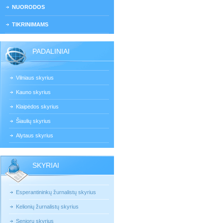
NUORODOS
TIKRINIMAMS
PADALINIAI
Vilniaus skyrius
Kauno skyrius
Klaipėdos skyrius
Šiaulių skyrius
Alytaus skyrius
SKYRIAI
Esperantininkų žurnalistų skyrius
Kelionių žurnalistų skyrius
Senjorų skyrius