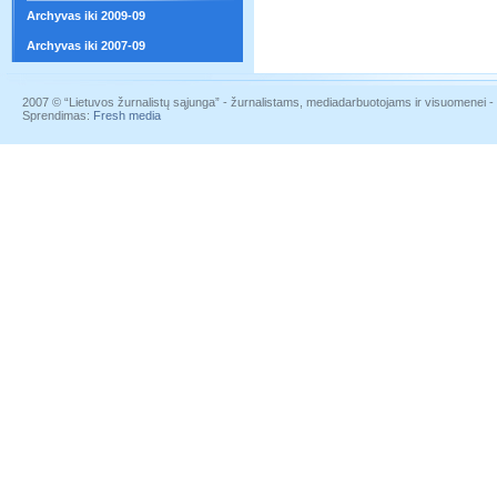
Archyvas iki 2009-09
Archyvas iki 2007-09
2007 © “Lietuvos žurnalistų sąjunga” - žurnalistams, mediadarbuotojams ir visuomenei - į
Sprendimas:
Fresh media