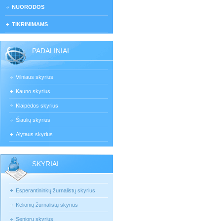
NUORODOS
TIKRINIMAMS
PADALINIAI
Vilniaus skyrius
Kauno skyrius
Klaipėdos skyrius
Šiaulių skyrius
Alytaus skyrius
SKYRIAI
Esperantininkų žurnalistų skyrius
Kelionių žurnalistų skyrius
Senjorų skyrius