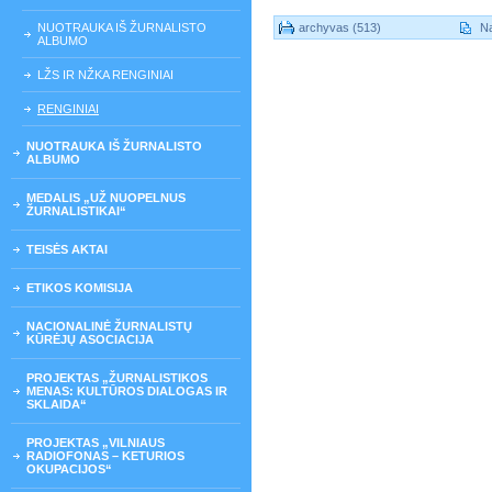
NUOTRAUKA IŠ ŽURNALISTO
archyvas (513)
Na
ALBUMO
LŽS IR NŽKA RENGINIAI
RENGINIAI
NUOTRAUKA IŠ ŽURNALISTO
ALBUMO
MEDALIS „UŽ NUOPELNUS
ŽURNALISTIKAI“
TEISĖS AKTAI
ETIKOS KOMISIJA
NACIONALINĖ ŽURNALISTŲ
KŪRĖJŲ ASOCIACIJA
PROJEKTAS „ŽURNALISTIKOS
MENAS: KULTŪROS DIALOGAS IR
SKLAIDA“
PROJEKTAS „VILNIAUS
RADIOFONAS – KETURIOS
OKUPACIJOS“