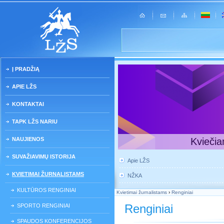
Į PRADŽIĄ
APIE LŽS
KONTAKTAI
TAPK LŽS NARIU
NAUJIENOS
Kviečia
SUVAŽIAVIMŲ ISTORIJA
Apie LŽS
KVIETIMAI ŽURNALISTAMS
NŽKA
KULTŪROS RENGINIAI
Kvietimai žurnalistams
›
Renginiai
Renginiai
SPORTO RENGINIAI
SPAUDOS KONFERENCIJOS