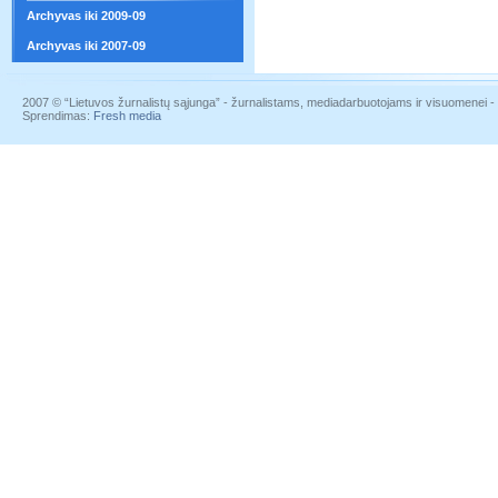
Archyvas iki 2009-09
Archyvas iki 2007-09
2007 © “Lietuvos žurnalistų sąjunga” - žurnalistams, mediadarbuotojams ir visuomenei - į
Sprendimas:
Fresh media